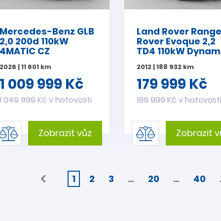
Mercedes-Benz GLB
Land Rover Rang
2,0 200d 110kW
Rover Evoque 2,2
4MATIC CZ
TD4 110kW Dynam
CZ
2026 | 11 601 km
2012 | 188 932 km
1 009 999 Kč
179 999 Kč
1 049 999 Kč v hotovosti
199 999 Kč v hotovost
Zobrazit vůz
Zobrazit v
1
2
3
…
20
…
40