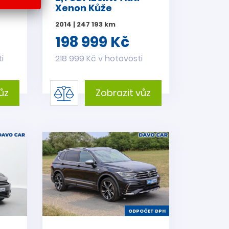
Xenon Kůže
2014 | 247 193 km
198 999 Kč
i
218 999 Kč v hotovosti
ůz
Zobrazit vůz
ODPOČET DPH