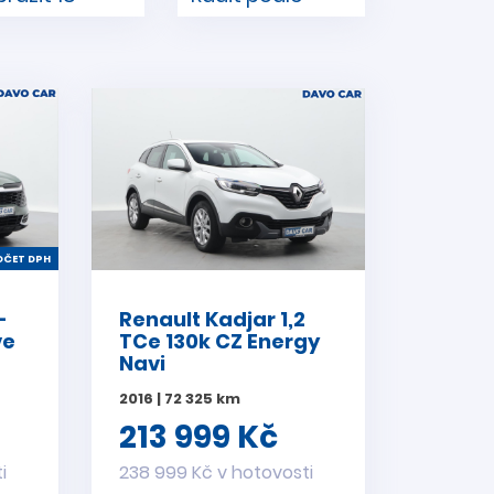
ČET DPH
-
Renault Kadjar 1,2
ve
TCe 130k CZ Energy
Navi
2016 | 72 325 km
213 999 Kč
i
238 999 Kč v hotovosti