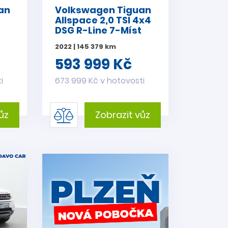
an
Volkswagen Tiguan
Allspace 2,0 TSI 4x4
DSG R-Line 7-Míst
2022 | 145 379 km
593 999 Kč
i
673 999 Kč v hotovosti
ůz
Zobrazit vůz