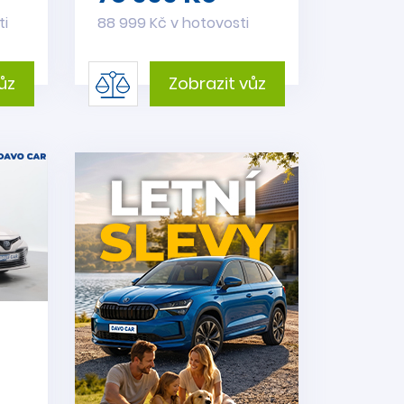
ti
88 999 Kč v hotovosti
ůz
Zobrazit vůz