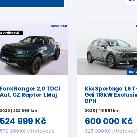
ODPO
Ford Ranger 2,0 TDCi
Kia Sportage 1,6 T
Aut. CZ Raptor 1.Maj
Gdi 118kW Exclusi
DPH
2020 | 232 696 km
2025 | 45 551 km
524 999 Kč
600 000 Kč
579 999 Kč v hotovosti
625 000 Kč v hotovost