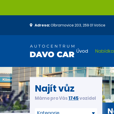
Adresa:
Olbramovice 203, 259 01 Votice
Úvod
Nabídka
Najít vůz
Máme pro Vás
1745
vozidel
N