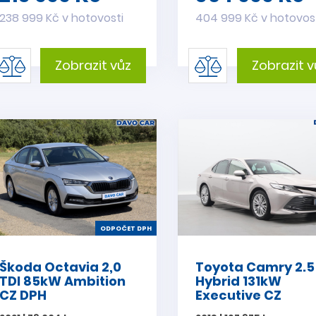
238 999 Kč v hotovosti
404 999 Kč v hotovos
Zobrazit vůz
Zobrazit v
ODPOČET DPH
Škoda Octavia 2,0
Toyota Camry 2.5
TDI 85kW Ambition
Hybrid 131kW
CZ DPH
Executive CZ