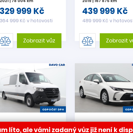
2021 | 78 004 km
2019 | 167 875 km
329 999 Kč
439 999 Kč
364 999 Kč v hotovosti
489 999 Kč v hotovos
Zobrazit vůz
Zobrazit v
ODPOČET DPH
ODPO
Mercedes-Benz
Toyota Corolla 1.8
m líto, ale vámi zadaný vůz již není k disp
Sprinter 2,1 316CDI
Hybrid Active E-