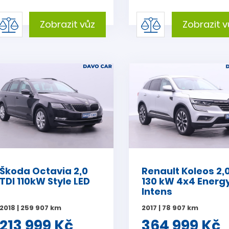
Zobrazit vůz
Zobrazit v
Škoda Octavia 2,0
Renault Koleos 2,
TDI 110kW Style LED
130 kW 4x4 Energ
Intens
2018 | 259 907 km
2017 | 78 907 km
213 999 Kč
364 999 Kč