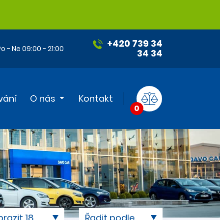
+420 739 34
o - Ne 09:00 - 21:00
34 34
vání
O nás
Kontakt
0