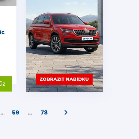
e
ic
i
ůz
…
59
…
78