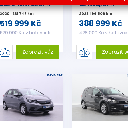
Aut. 6-Míst CZ DPH
CZ 1.Maj. DPH
2020 | 231 747 km
2023 | 96 506 km
519 999 Kč
388 999 Kč
579 999 Kč v hotovosti
428 999 Kč v hotovost
Zobrazit vůz
Zobrazit v