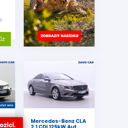
ti
ůz
ČET DPH
Mercedes-Benz CLA
ozici.
CVT
2,1 CDI 125kW Aut.