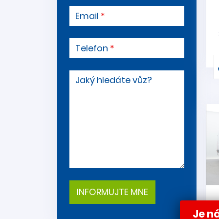
Email
Telefon
Jaký hledáte vůz?
Je ná