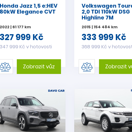
Honda Jazz 1,5 e:HEV
Volkswagen Tour
80kW Elegance CVT
2,0 TDI 110kW DSG
Highline 7M
2022 | 61 177 km
2015 | 154 484 km
327 999 Kč
333 999 Kč
347 999 Kč v hotovosti
368 999 Kč v hotovost
Zobrazit vůz
Zobrazit v