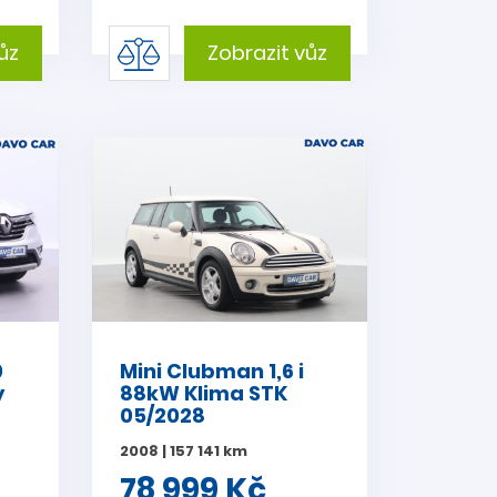
ůz
Zobrazit vůz
0
Mini Clubman 1,6 i
y
88kW Klima STK
05/2028
2008 | 157 141 km
78 999 Kč