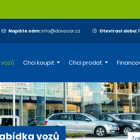
Napište nám:
info@davocar.cz
Otevírací doba:
P
 vozů
Chci koupit
Chci prodat
Financo
abídka vozů