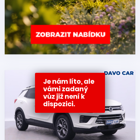
Je nám líto, ale
vámi zadaný
vůz již není k
dispozici.