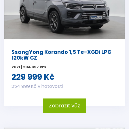
SsangYong Korando 1,5 Te-XGDi LPG
120kW CZ
2021 | 204 397 km
229 999 Kč
254 999 Kč v hotovosti
Zobrazit vůz