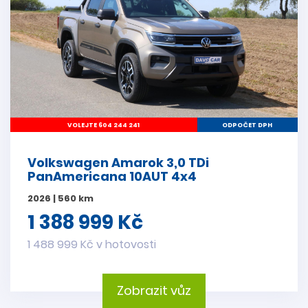
VOLEJTE 604 244 241
ODPOČET DPH
Volkswagen Amarok 3,0 TDi
PanAmericana 10AUT 4x4
2026 | 560 km
1 388 999 Kč
1 488 999 Kč v hotovosti
Zobrazit vůz