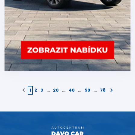
1
2
3
…
20
…
40
…
59
…
78