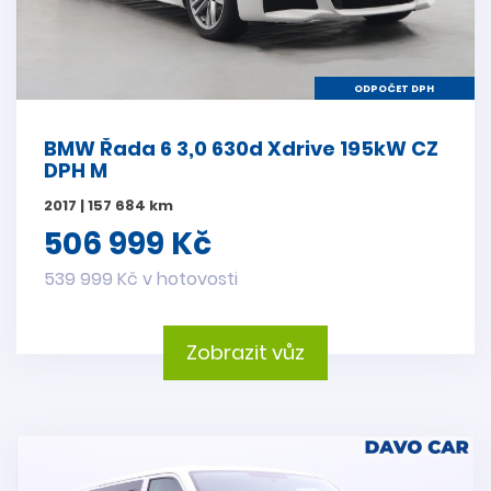
ODPOČET DPH
BMW Řada 6 3,0 630d Xdrive 195kW CZ
DPH M
2017 | 157 684 km
506 999 Kč
539 999 Kč v hotovosti
Zobrazit vůz