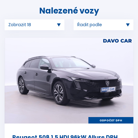
Nalezené vozy
ODPOČET DPH
Peugeot 508 1,5 HDI 96kW Allure DPH