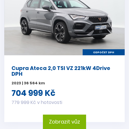
ODPOČET DPH
Cupra Ateca 2,0 TSI VZ 221kW 4Drive
DPH
2023 | 36 564 km
704 999 Kč
779 999 Kč v hotovosti
Zobrazit vůz