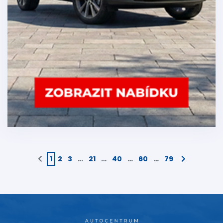
1
2
3
…
21
…
40
…
60
…
79