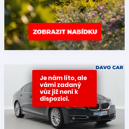
Je nám líto, ale
vámi zadaný
vůz již není k
dispozici.