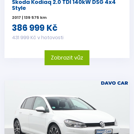
Škoda Kodiaq 2.0 TDI 140kW DSG 4x4
Style
2017 | 139 575 km
386 999 Kč
431 999 Kč v hotovosti
Zobrazit vůz