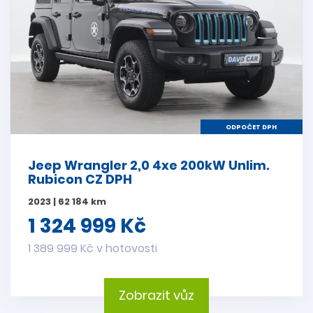
ODPOČET DPH
Jeep Wrangler 2,0 4xe 200kW Unlim.
Rubicon CZ DPH
2023 | 62 184 km
1 324 999 Kč
1 389 999 Kč v hotovosti
Zobrazit vůz