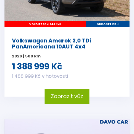
VOLEJTE 604 244 241
ODPOČET DPH
Volkswagen Amarok 3,0 TDi
PanAmericana 10AUT 4x4
2026 | 560 km
1 388 999 Kč
1 488 999 Kč v hotovosti
Zobrazit vůz