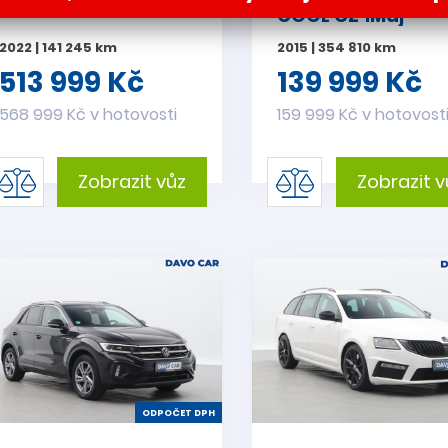
COOL CZ 1Maj
2022 | 141 245 km
2015 | 354 810 km
513 999 Kč
139 999 Kč
568 999 Kč v hotovosti
159 999 Kč v hotovost
Zobrazit vůz
Zobrazit v
ODPOČET DPH