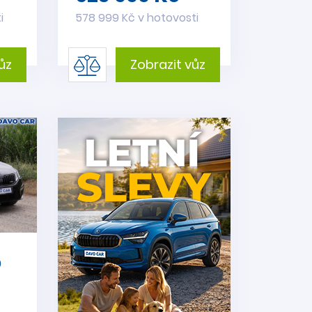
i
578 999 Kč v hotovosti
ůz
Zobrazit vůz
0