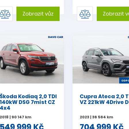
Zobrazit vůz
Zobrazit v
ODPO
Škoda Kodiaq 2,0 TDI
Cupra Ateca 2,0 T
140kW DSG 7míst CZ
VZ 221kW 4Drive 
4x4
2018 | 90 147 km
2023 | 36 564 km
549 999 Kč
704 999 Kč