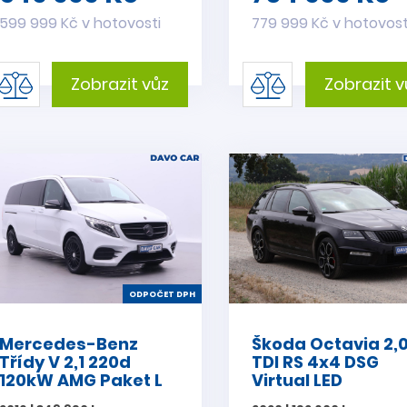
599 999 Kč v hotovosti
779 999 Kč v hotovost
Zobrazit vůz
Zobrazit v
ODPOČET DPH
Mercedes-Benz
Škoda Octavia 2,
Třídy V 2,1 220d
TDI RS 4x4 DSG
120kW AMG Paket L
Virtual LED
DPH