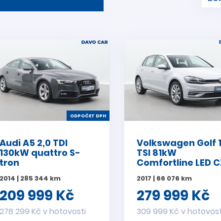
ODPOČET DPH
Audi A5 2,0 TDI
Volkswagen Golf 1
130kW quattro S-
TSI 81kW
tron
Comfortline LED C
2014 | 285 344 km
2017 | 66 076 km
209 999 Kč
279 999 Kč
278 299 Kč v hotovosti
309 999 Kč v hotovost