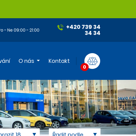
+420 739 34
o - Ne 09:00 - 21:00
34 34
vání
O nás
Kontakt
0