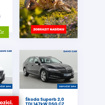
i
ůz
ČET DPH
ODPOČET DPH
3
Škoda Superb 2,0
ozici.
TDI 147kW DSG CZ