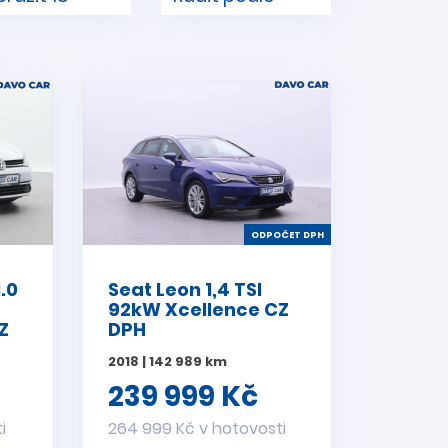
ODPOČET DPH
.0
Seat Leon 1,4 TSI
92kW Xcellence CZ
Z
DPH
2018 | 142 989 km
239 999 Kč
i
264 999 Kč v hotovosti