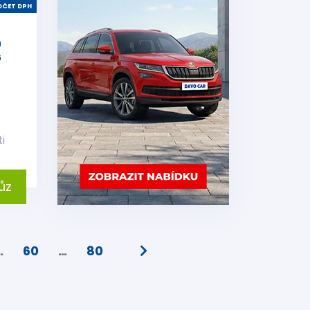
ČET DPH
0
G
i
ůz
…
60
…
80