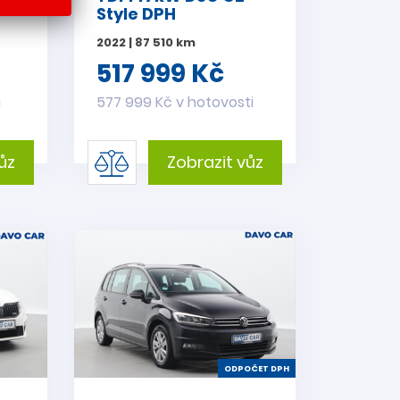
Style DPH
2022 | 87 510 km
517 999 Kč
i
577 999 Kč v hotovosti
ůz
Zobrazit vůz
ODPOČET DPH