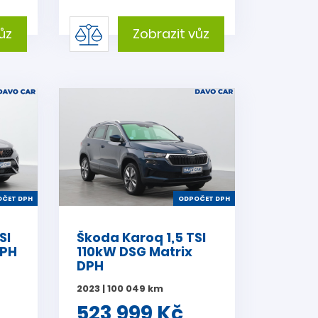
ůz
Zobrazit vůz
ČET DPH
ODPOČET DPH
SI
Škoda Karoq 1,5 TSI
DPH
110kW DSG Matrix
DPH
2023 | 100 049 km
523 999 Kč