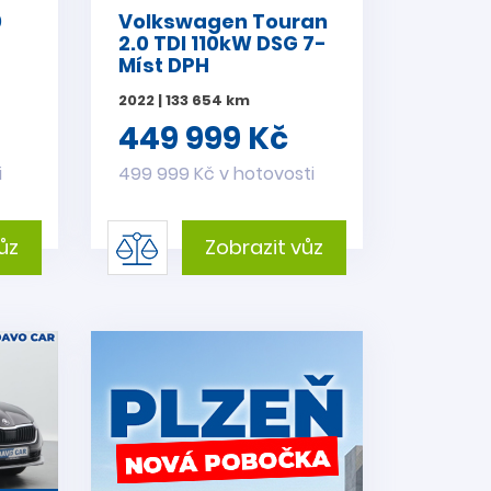
0
Volkswagen Touran
2.0 TDI 110kW DSG 7-
Míst DPH
2022 | 133 654 km
449 999 Kč
i
499 999 Kč v hotovosti
ůz
Zobrazit vůz