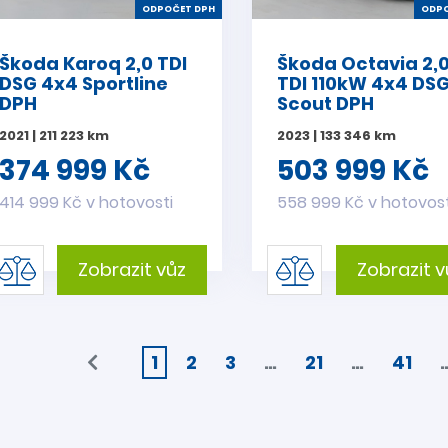
ODPOČET DPH
ODPO
Škoda Karoq 2,0 TDI
Škoda Octavia 2,
DSG 4x4 Sportline
TDI 110kW 4x4 DS
DPH
Scout DPH
2021 | 211 223 km
2023 | 133 346 km
374 999 Kč
503 999 Kč
414 999 Kč v hotovosti
558 999 Kč v hotovost
Zobrazit vůz
Zobrazit v
1
2
3
…
21
…
41