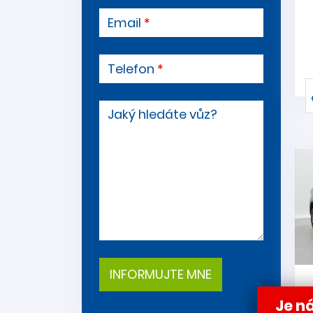
Email
Telefon
Jaký hledáte vůz?
Je ná