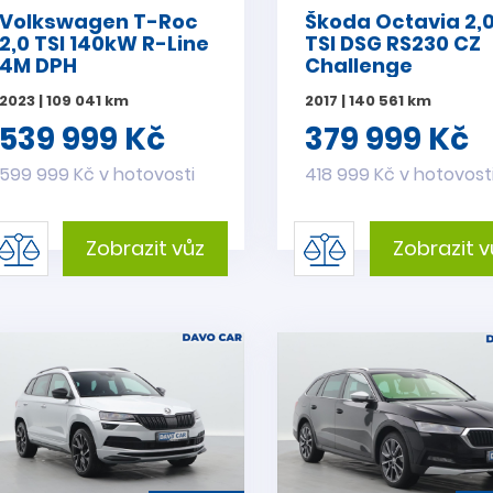
Volkswagen T-Roc
Škoda Octavia 2,
2,0 TSI 140kW R-Line
TSI DSG RS230 CZ
4M DPH
Challenge
2023 | 109 041 km
2017 | 140 561 km
539 999 Kč
379 999 Kč
599 999 Kč v hotovosti
418 999 Kč v hotovost
Zobrazit vůz
Zobrazit v