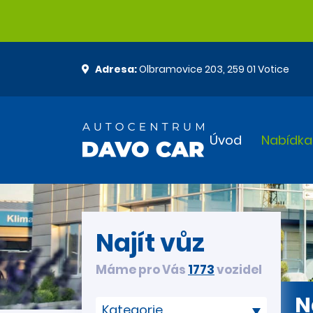
Adresa:
Olbramovice 203, 259 01 Votice
Úvod
Nabídka
Najít vůz
Máme pro Vás
1773
vozidel
N