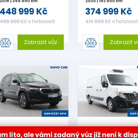
2016 | 348 890 km
2020 | 192 600 km
448 999 Kč
374 999 Kč
498 999 Kč v hotovosti
414 999 Kč v hotovost
Zobrazit vůz
Zobrazit v
ODPOČET DPH
ODPO
Škoda Karoq 2,0 TDI
Renault Master 2,
m líto, ale vámi zadaný vůz již není k disp
DSG 4x4 Virtual DPH
dCi 92kW L2H2P3