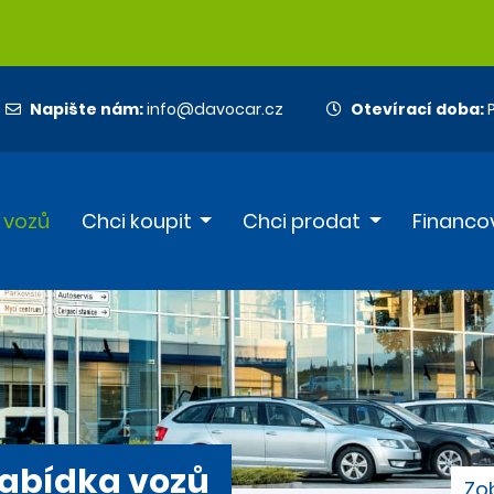
Napište nám:
info@davocar.cz
Otevírací doba:
P
 vozů
Chci koupit
Chci prodat
Financo
abídka vozů