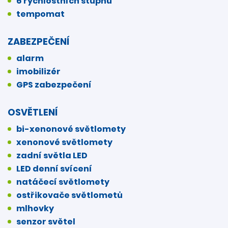
6 rychlostních stupňů
tempomat
ZABEZPEČENÍ
alarm
imobilizér
GPS zabezpečení
OSVĚTLENÍ
bi-xenonové světlomety
xenonové světlomety
zadní světla LED
LED denní svícení
natáčecí světlomety
ostřikovače světlometů
mlhovky
senzor světel