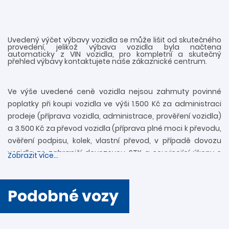
Uvedený výčet výbavy vozidla se může lišit od skutečného
provedení, jelikož výbava vozidla byla načtena
automaticky z VIN vozidla, pro kompletní a skutečný
přehled výbavy kontaktujete naše zákaznické centrum.
Ve výše uvedené ceně vozidla nejsou zahrnuty povinné
poplatky při koupi vozidla ve výši 1.500 Kč za administraci
prodeje (příprava vozidla, administrace, prověření vozidla)
a 3.500 Kč za převod vozidla (příprava plné moci k převodu,
ověření podpisu, kolek, vlastní převod, v případě dovozu
vozidla ze zahraničí dovozovou STK a související úkony s
Zobrazit více...
registrací). Další informace rádi zodpovíme
prostřednictvím zákaznické linky 739 34 34 34 či přímo v
provozovně. Nejedná se o návrh na uzavření smlouvy
Podobné vozy
(nabídky) ve smyslu § 1731 a § 1732 zákona č. 89/2012 Sb.,
Občanského zákoníku. Společnost DAVO CAR s.r.o. si
vyhrazuje právo uzavření všech smluvních vztahů