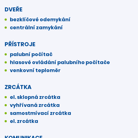
DVEŘE
bezklíčové odemykání
centrální zamykání
PŘÍSTROJE
palubní počítač
hlasové ovládání palubního počítače
venkovní teploměr
ZRCÁTKA
el. sklopná zrcátka
vyhřívaná zrcátka
samostmívací zrcátka
el. zrcátka
KOMUNIKACE