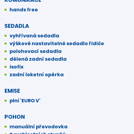
hands free
SEDADLA
vyhřívaná sedadla
výškově nastavitelné sedadlo řidiče
polohovací sedadla
dělená zadní sedadla
isofix
zadní loketní opěrka
EMISE
plní 'EURO V'
POHON
manuální převodovka