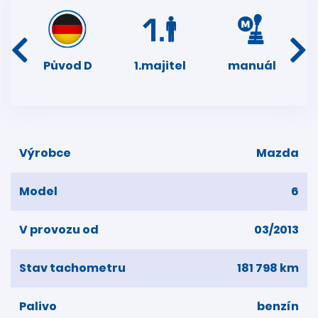
í
Původ D
1.majitel
manuál
d
dní
k
Výrobce
Mazda
Model
6
V provozu od
03/2013
Stav tachometru
181 798 km
Palivo
benzín