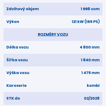
Zdvihový objem
1 998 ccm
Výkon
121 kW (165 PS)
ROZMĚRY VOZU
Délka vozu
4 800 mm
Šířka vozu
1 840 mm
Výška vozu
1 475 mm
Karoserie
kombi
STK do
02/2028