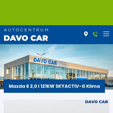
Mazda 6 2,0 I 121KW SKYACTIV-G Klima