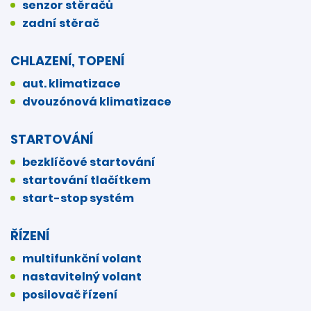
senzor stěračů
zadní stěrač
CHLAZENÍ, TOPENÍ
aut. klimatizace
dvouzónová klimatizace
STARTOVÁNÍ
bezklíčové startování
startování tlačítkem
start-stop systém
ŘÍZENÍ
multifunkční volant
nastavitelný volant
posilovač řízení