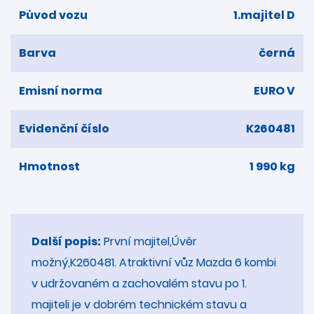
Původ vozu
1.majitel D
Barva
černá
Emisní norma
EURO V
Evidenční číslo
K260481
Hmotnost
1 990 kg
Další popis:
První majitel,Úvěr
možný,K260481. Atraktivní vůz Mazda 6 kombi
v udržovaném a zachovalém stavu po 1.
majiteli je v dobrém technickém stavu a