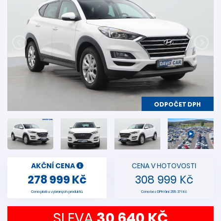
ODPOČET DPH
AKČNÍ CENA
CENA V HOTOVOSTI
278 999 Kč
308 999 Kč
Cena platí u vybraných produktů.
Cena bez DPH činí 255 371 Kč
SLEVA
30 640 KČ