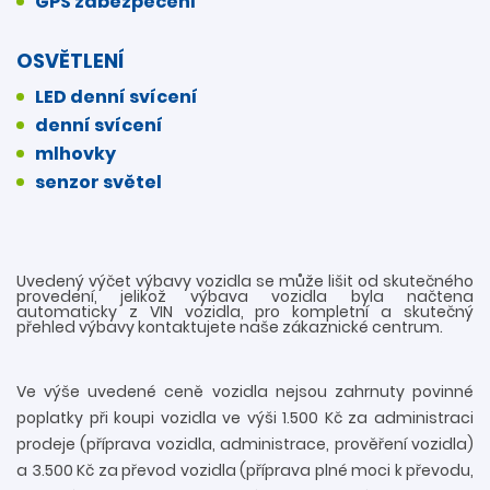
GPS zabezpečení
OSVĚTLENÍ
LED denní svícení
denní svícení
mlhovky
senzor světel
Uvedený výčet výbavy vozidla se může lišit od skutečného
provedení, jelikož výbava vozidla byla načtena
automaticky z VIN vozidla, pro kompletní a skutečný
přehled výbavy kontaktujete naše zákaznické centrum.
Ve výše uvedené ceně vozidla nejsou zahrnuty povinné
poplatky při koupi vozidla ve výši 1.500 Kč za administraci
prodeje (příprava vozidla, administrace, prověření vozidla)
a 3.500 Kč za převod vozidla (příprava plné moci k převodu,