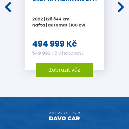
komisním prodeji.
Akce
„Nabíjení zdarma“
platí pouze u označených
2022 | 128 844 km
vozidel. Nabíjení je vázáno pomocí
SPZ
na konkrétní vůz a to
nafta | automat | 100 kW
pouze
na naší dobíjecí stanici
v rámci čerpací stanice
DAVO OiL
v Olbramovicích.
494 999 Kč
Akce
„ZÁRUKA v ceně vozu“
se vztahuje na všechny vozy
549 999 Kč v hotovosti
s cenou 39 999 Kč a vyšší.
Zárukou v ceně vozidla se rozumí pojištění proti poruchám
Zobrazit vůz
na ojeté vozy
DAVO CAR Protect
. Program DAVO CAR
Protect je pojištěním v minimální hodnotě 10000 Kč, podle
typu a staří vozidla, zahrnutým v ceně vozidla. Bližší
informace u našich prodejců. Tato akce se nevztahuje na
vozy v komisním prodeji.
15.000 Kč na ruku
Akci „15.000 Kč na ruku“ je možné využít v Autocentru DAVO