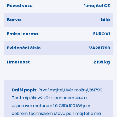
Původ vozu
1.majitel CZ
Barva
bílá
Emisní norma
EURO VI
Evidenční číslo
VA261799
Hmotnost
2 195 kg
Další popis:
První majitel,Úvěr možný,261799.
Tento špičkový vůz s pohonem 4x4 a
úsporným motorem 1.6 CRDi 100 kW je v
dobrém technickém stavu po 1. majiteli a má