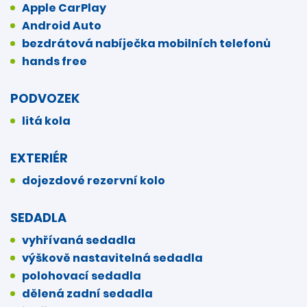
Apple CarPlay
Android Auto
bezdrátová nabíječka mobilních telefonů
hands free
PODVOZEK
litá kola
EXTERIÉR
dojezdové rezervní kolo
SEDADLA
vyhřívaná sedadla
výškově nastavitelná sedadla
polohovací sedadla
dělená zadní sedadla