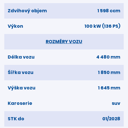
Zdvihový objem
1 598 ccm
Výkon
100 kW (136 PS)
ROZMĚRY VOZU
Délka vozu
4 480 mm
Šířka vozu
1 850 mm
Výška vozu
1 645 mm
Karoserie
suv
STK do
01/2028