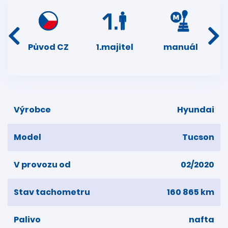
í
Původ CZ
1.majitel
manuál
ser
dní
Výrobce
Hyundai
Model
Tucson
V provozu od
02/2020
Stav tachometru
160 865 km
Palivo
nafta