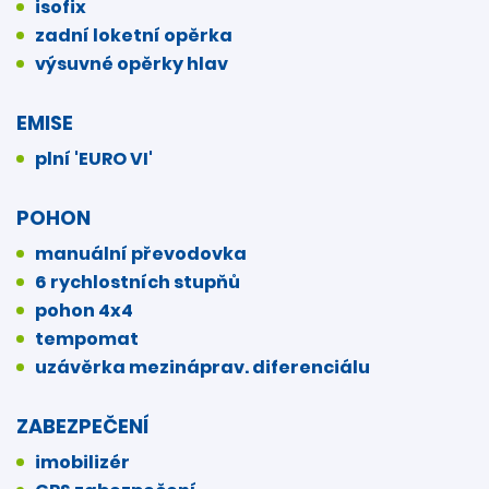
isofix
zadní loketní opěrka
výsuvné opěrky hlav
EMISE
plní 'EURO VI'
POHON
manuální převodovka
6 rychlostních stupňů
pohon 4x4
tempomat
uzávěrka mezináprav. diferenciálu
ZABEZPEČENÍ
imobilizér