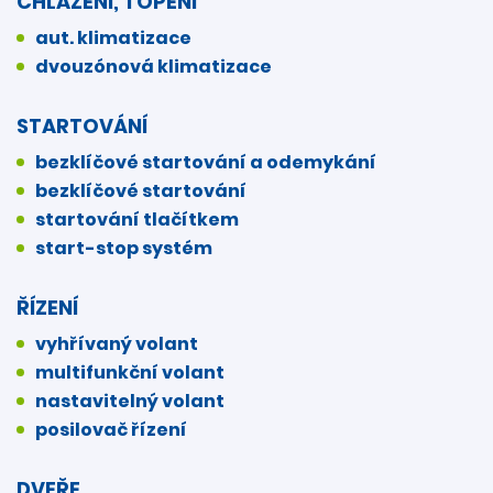
CHLAZENÍ, TOPENÍ
aut. klimatizace
dvouzónová klimatizace
STARTOVÁNÍ
bezklíčové startování a odemykání
bezklíčové startování
startování tlačítkem
start-stop systém
ŘÍZENÍ
vyhřívaný volant
multifunkční volant
nastavitelný volant
posilovač řízení
DVEŘE