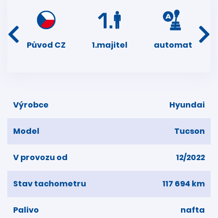
í
Původ CZ
1.majitel
automat
ser
dní
Výrobce
Hyundai
Model
Tucson
V provozu od
12/2022
Stav tachometru
117 694 km
Palivo
nafta