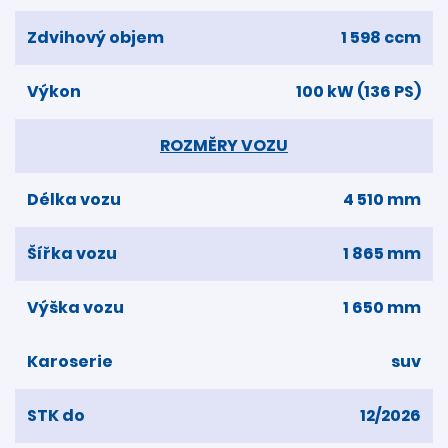
Zdvihový objem
1 598 ccm
Výkon
100 kW (136 PS)
ROZMĚRY VOZU
Délka vozu
4 510 mm
Šířka vozu
1 865 mm
Výška vozu
1 650 mm
Karoserie
suv
STK do
12/2026