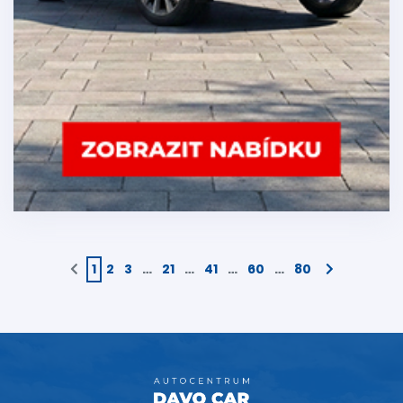
1
2
3
…
21
…
41
…
60
…
80