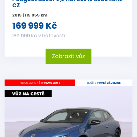
CZ
2015 | 115 055 km
169 999 Kč
189 999 Kč v hotovosti
Zobrazit vůz
FOTOGRAFIE
PŘIPRAVUJEME
BUĎTE
PRVNÍ ZÁJEMCE