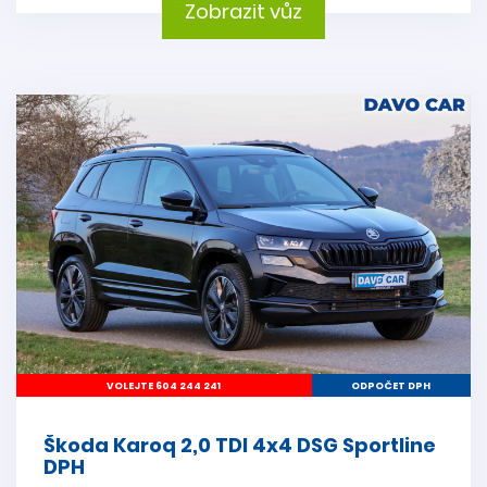
Zobrazit vůz
VOLEJTE 604 244 241
ODPOČET DPH
Škoda Karoq 2,0 TDI 4x4 DSG Sportline
DPH