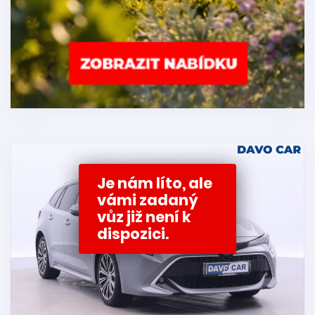
Je nám líto, ale
vámi zadaný
vůz již není k
dispozici.