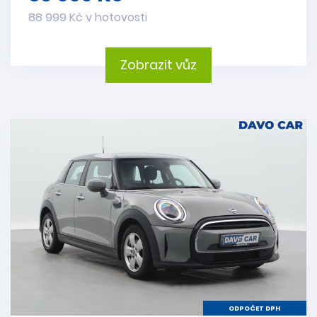
88 999 Kč v hotovosti
Zobrazit vůz
ODPOČET DPH