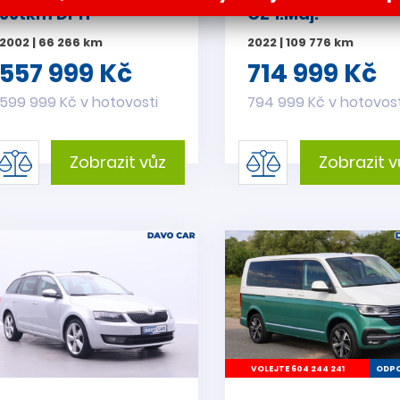
66tkm DPH
CZ 1.Maj.
2002 | 66 266 km
2022 | 109 776 km
557 999 Kč
714 999 Kč
599 999 Kč v hotovosti
794 999 Kč v hotovost
Zobrazit vůz
Zobrazit v
VOLEJTE 604 244 241
ODPO