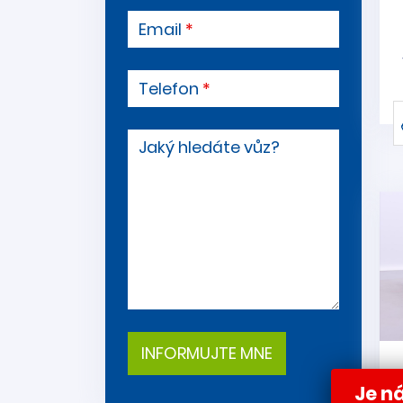
Email
Telefon
Jaký hledáte vůz?
Je ná