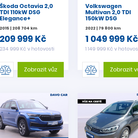
Škoda Octavia 2,0
Volkswagen
TDI 110kW DSG
Multivan 2,0 TDI
Elegance+
150kW DSG
Generation Six D
2015 | 208 704 km
2022 | 79 800 km
209 999 Kč
1 049 999 K
234 999 Kč v hotovosti
1 149 999 Kč v hotovos
Zobrazit vůz
Zobrazit v