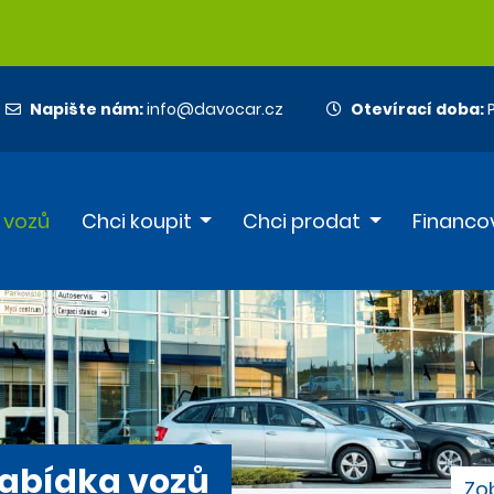
Napište nám:
info@davocar.cz
Otevírací doba:
P
 vozů
Chci koupit
Chci prodat
Financo
abídka vozů