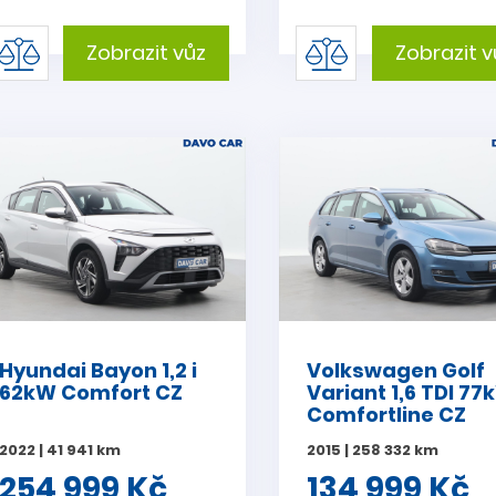
Zobrazit vůz
Zobrazit v
Hyundai Bayon 1,2 i
Volkswagen Golf
62kW Comfort CZ
Variant 1,6 TDI 77
Comfortline CZ
2022 | 41 941 km
2015 | 258 332 km
254 999 Kč
134 999 Kč