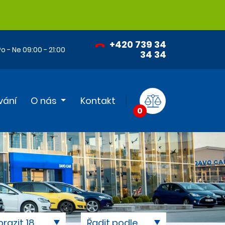
+420 739 34
o - Ne 09:00 - 21:00
34 34
vání
O nás
Kontakt
0