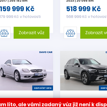
2017 | 255 182 km
2023 | 20 098 km
159 999 Kč
518 999 Kč
179 999 Kč v hotovosti
568 999 Kč v hotovost
Zobrazit vůz
Zobrazit v
ODPOČET DPH
ODPO
Mercedes-Benz SLK
Mercedes-Benz 
m líto, ale vámi zadaný vůz již není k disp
3,2 32AMG 260kW AT
2,0 200 4Matic DP