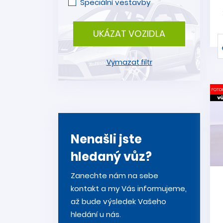
Speciální vestavby
UKÁZAT VOZIDLA
Vymazat filtr
FOTO
Nenašli jste
hledaný vůz?
Zanechte nám na sebe
kontakt a my Vás informujeme,
až bude výsledek Vašeho
hledání u nás.