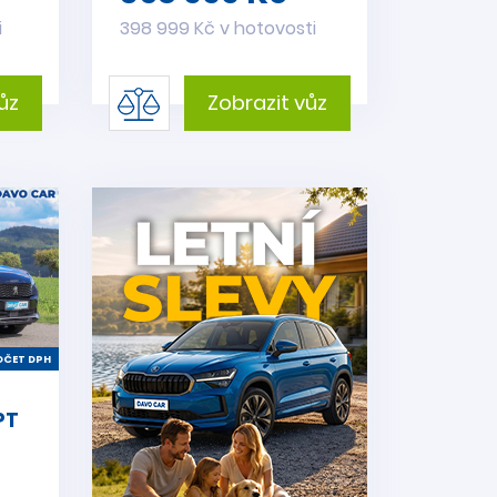
i
398 999 Kč v hotovosti
ůz
Zobrazit vůz
ČET DPH
PT