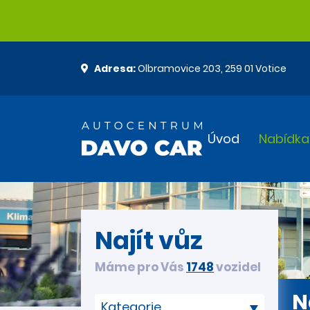
Adresa:
Olbramovice 203, 259 01 Votice
Úvod
Nabídka
Najít vůz
Máme pro Vás
1748
vozidel
N