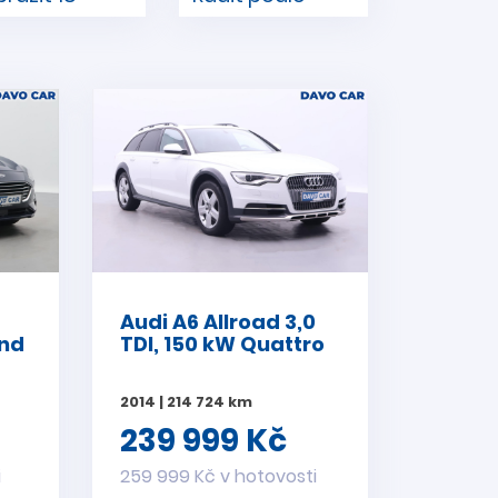
Audi A6 Allroad 3,0
end
TDI, 150 kW Quattro
2014 | 214 724 km
239 999 Kč
i
259 999 Kč v hotovosti