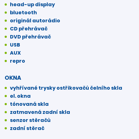
head-up display
bluetooth
originál autorádio
CD přehrávač
DVD přehrávač
USB
AUX
repro
OKNA
vyhřívané trysky ostřikovačů čelního skla
el. okna
tónovaná skla
zatmavená zadní skla
senzor stěračů
zadní stěrač