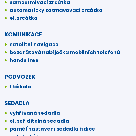
samostmívací zrcátka
automaticky zatmavovací zrcátka
el. zrcátka
KOMUNIKACE
satelitní navigace
bezdrátová nabíječka mobilních telefonů
hands free
PODVOZEK
litá kola
SEDADLA
vyhřívaná sedadla
el. seřiditelná sedadla
paměť nastavení sedadla řidiče