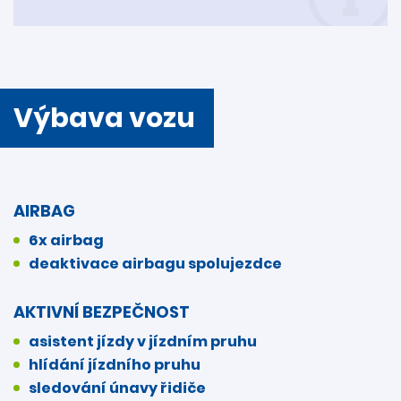
Výbava vozu
AIRBAG
6x airbag
deaktivace airbagu spolujezdce
AKTIVNÍ BEZPEČNOST
asistent jízdy v jízdním pruhu
hlídání jízdního pruhu
sledování únavy řidiče