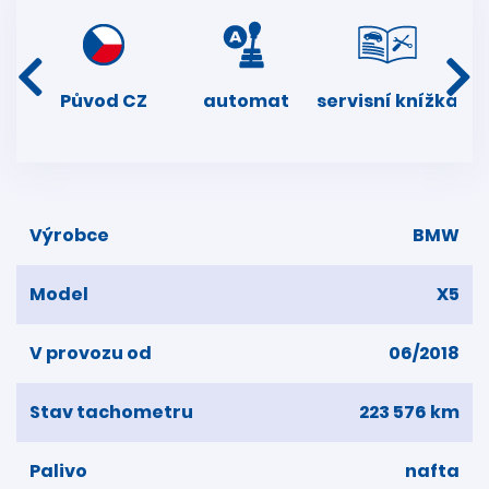
í
Původ CZ
automat
servisní knížka
dní
Výrobce
BMW
Model
X5
V provozu od
06/2018
Stav tachometru
223 576 km
Palivo
nafta