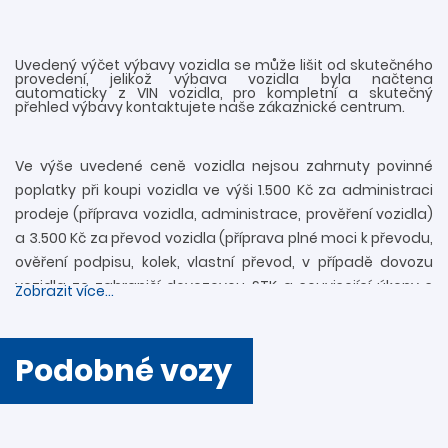
Uvedený výčet výbavy vozidla se může lišit od skutečného
provedení, jelikož výbava vozidla byla načtena
automaticky z VIN vozidla, pro kompletní a skutečný
přehled výbavy kontaktujete naše zákaznické centrum.
Ve výše uvedené ceně vozidla nejsou zahrnuty povinné
poplatky při koupi vozidla ve výši 1.500 Kč za administraci
prodeje (příprava vozidla, administrace, prověření vozidla)
a 3.500 Kč za převod vozidla (příprava plné moci k převodu,
ověření podpisu, kolek, vlastní převod, v případě dovozu
vozidla ze zahraničí dovozovou STK a související úkony s
Zobrazit více...
registrací). Další informace rádi zodpovíme
prostřednictvím zákaznické linky 739 34 34 34 či přímo v
provozovně. Nejedná se o návrh na uzavření smlouvy
Podobné vozy
(nabídky) ve smyslu § 1731 a § 1732 zákona č. 89/2012 Sb.,
Občanského zákoníku. Společnost DAVO CAR s.r.o. si
vyhrazuje právo uzavření všech smluvních vztahů