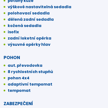
potahy kůže
výškově nastavitelná sedadla
polohovací sedadla
dělená zadní sedadla
kožená sedadla
isofix
zadní loketní opěrka
výsuvné opěrky hlav
POHON
aut. převodovka
8 rychlostních stupňů
pohon 4x4
adaptivní tempomat
tempomat
ZABEZPEČENÍ