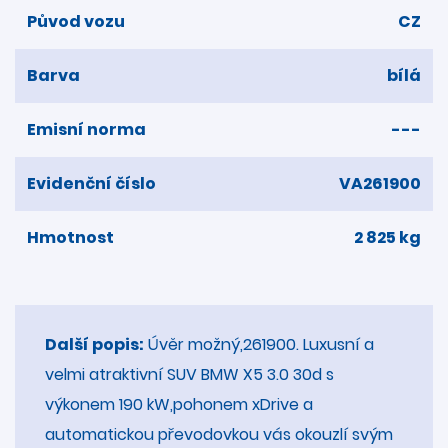
Původ vozu
CZ
Barva
bílá
Emisní norma
---
Evidenční číslo
VA261900
Hmotnost
2 825 kg
Další popis:
Úvěr možný,261900. Luxusní a
velmi atraktivní SUV BMW X5 3.0 30d s
výkonem 190 kW,pohonem xDrive a
automatickou převodovkou vás okouzlí svým