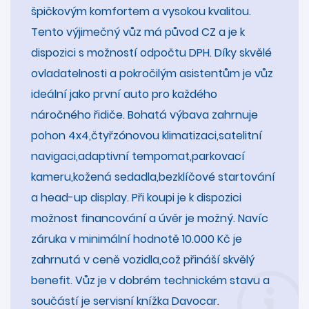
špičkovým komfortem a vysokou kvalitou.
Tento výjimečný vůz má původ CZ a je k
dispozici s možností odpočtu DPH. Díky skvělé
ovladatelnosti a pokročilým asistentům je vůz
ideální jako první auto pro každého
náročného řidiče. Bohatá výbava zahrnuje
pohon 4x4,čtyřzónovou klimatizaci,satelitní
navigaci,adaptivní tempomat,parkovací
kameru,kožená sedadla,bezklíčové startování
a head-up display. Při koupi je k dispozici
možnost financování a úvěr je možný. Navíc
záruka v minimální hodnotě 10.000 Kč je
zahrnutá v ceně vozidla,což přináší skvělý
benefit. Vůz je v dobrém technickém stavu a
součástí je servisní knížka Davocar.