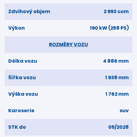
Zdvihový objem
2 993 ccm
Výkon
190 kW (258 PS)
ROZMĚRY VOZU
Délka vozu
4 886 mm
Šířka vozu
1 938 mm
Výška vozu
1 762 mm
Karoserie
suv
STK do
05/2028