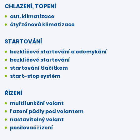
CHLAZENÍ, TOPENÍ
aut. klimatizace
čtyřzónová klimatizace
STARTOVÁNÍ
bezklíčové startování a odemykání
bezklíčové startování
startování tlačítkem
start-stop systém
ŘÍZENÍ
multifunkční volant
řazení pádly pod volantem
nastavitelný volant
posilovač řízení