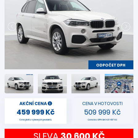
ODPOČET DPH
AKČNÍ CENA
CENA V HOTOVOSTI
459 999 Kč
509 999 Kč
Cena platí u vybraných produktů.
Cena bez DPH činí 421 487 Kč
SLEVA
30 600 KČ