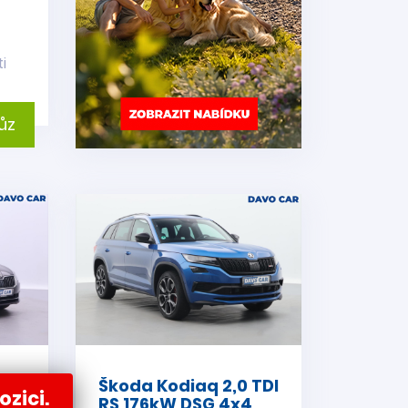
i
ůz
Škoda Kodiaq 2,0 TDI
ozici.
RS 176kW DSG 4x4