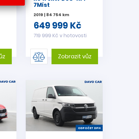
7Míst
2019 | 84 754 km
649 999 Kč
i
719 999 Kč v hotovosti
ůz
Zobrazit vůz
ODPOČET DPH