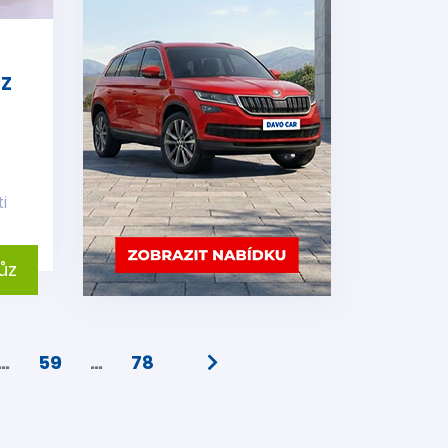
CZ
i
ůz
…
59
…
78