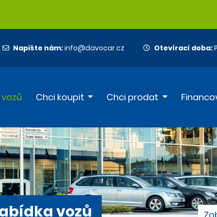
Napište nám:
info@davocar.cz
Otevírací doba:
P
 vozů
Chci koupit
Chci prodat
Financo
abídka vozů