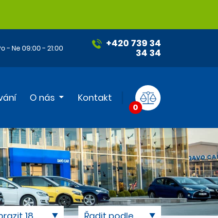
+420 739 34
o - Ne 09:00 - 21:00
34 34
vání
O nás
Kontakt
0