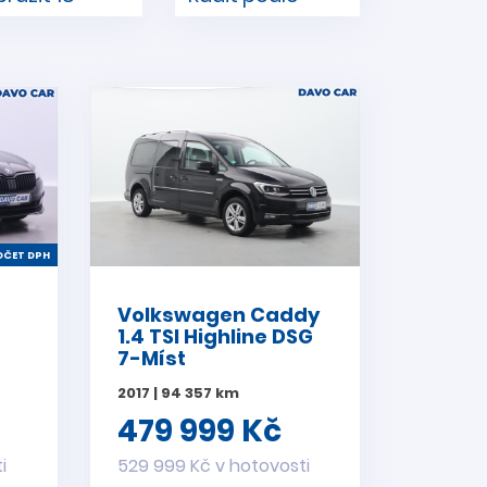
ČET DPH
Volkswagen Caddy
1.4 TSI Highline DSG
7-Míst
2017 | 94 357 km
479 999 Kč
i
529 999 Kč v hotovosti