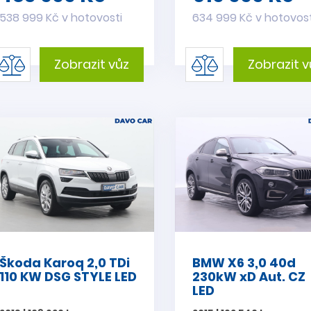
538 999 Kč v hotovosti
634 999 Kč v hotovost
Zobrazit vůz
Zobrazit v
Škoda Karoq 2,0 TDi
BMW X6 3,0 40d
110 KW DSG STYLE LED
230kW xD Aut. CZ
LED