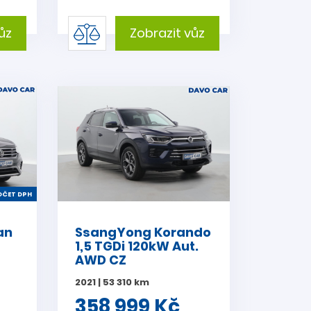
ůz
Zobrazit vůz
ČET DPH
an
SsangYong Korando
1,5 TGDi 120kW Aut.
AWD CZ
2021 | 53 310 km
358 999 Kč