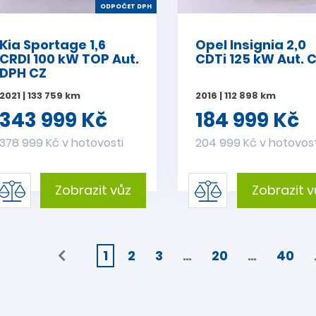
ODPOČET DPH
Kia Sportage 1,6
Opel Insignia 2,0
CRDI 100 kW TOP Aut.
CDTi 125 kW Aut. 
DPH CZ
2021 | 133 759 km
2016 | 112 898 km
343 999 Kč
184 999 Kč
378 999 Kč v hotovosti
204 999 Kč v hotovost
Zobrazit vůz
Zobrazit v
1
2
3
…
20
…
40