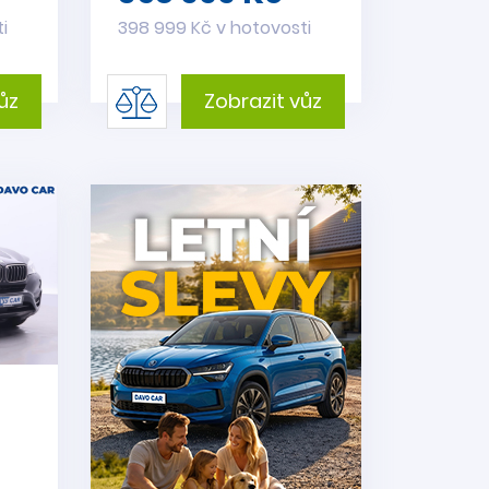
i
398 999 Kč v hotovosti
ůz
Zobrazit vůz