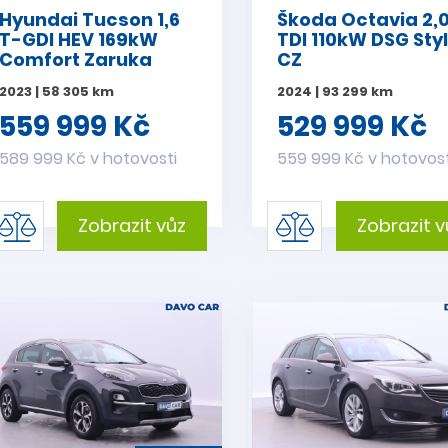
Hyundai Tucson 1,6
Škoda Octavia 2,
T-GDI HEV 169kW
TDI 110kW DSG Sty
Comfort Zaruka
CZ
2023 | 58 305 km
2024 | 93 299 km
559 999 Kč
529 999 Kč
589 999 Kč v hotovosti
559 999 Kč v hotovost
Zobrazit vůz
Zobrazit v