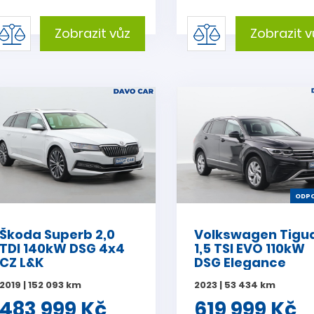
Zobrazit vůz
Zobrazit v
ODPO
Škoda Superb 2,0
Volkswagen Tigu
TDI 140kW DSG 4x4
1,5 TSI EVO 110kW
CZ L&K
DSG Elegance
2019 | 152 093 km
2023 | 53 434 km
483 999 Kč
619 999 Kč