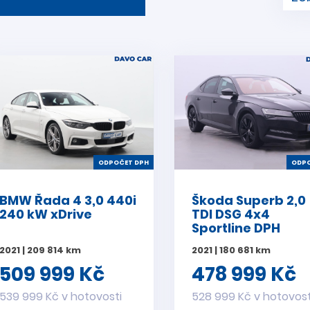
ODPOČET DPH
ODPO
BMW Řada 4 3,0 440i
Škoda Superb 2,0
240 kW xDrive
TDI DSG 4x4
Sportline DPH
2021 | 209 814 km
2021 | 180 681 km
509 999 Kč
478 999 Kč
539 999 Kč v hotovosti
528 999 Kč v hotovost