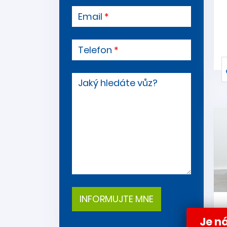
Email
Telefon
Jaký hledáte vůz?
Je ná