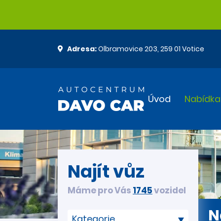
Adresa:
Olbramovice 203, 259 01 Votice
Úvod
Nabídka
Najít vůz
Máme pro Vás
1745
vozidel
N