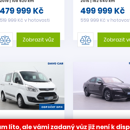
2019 | 108 620 km
2015 | 162 540 km
479 999 Kč
499 999 Kč
519 999 Kč v hotovosti
559 999 Kč v hotovost
Zobrazit vůz
Zobrazit v
ODPOČET DPH
Ford Transit Custom
Škoda Superb 2,0
m líto, ale vámi zadaný vůz již není k disp
2,0 TDCi 96kW 6-
TDI 110kW L&K CZ