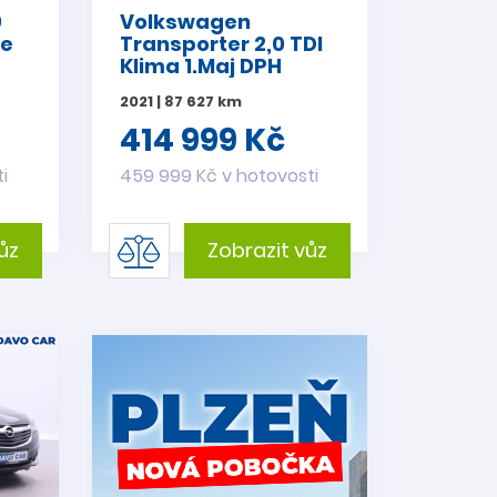
0
Volkswagen
le
Transporter 2,0 TDI
Klima 1.Maj DPH
2021 | 87 627 km
414 999 Kč
i
459 999 Kč v hotovosti
ůz
Zobrazit vůz