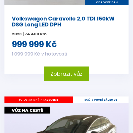
ODPOČET DPH
Volkswagen Caravelle 2,0 TDI 150kW
DSG Long LED DPH
2023 | 74 400 km
999 999 Kč
1 099 999 Kč v hotovosti
Zobrazit vůz
FOTOGRAFIE
PŘIPRAVUJEME
BUĎTE
PRVNÍ ZÁJEMCE