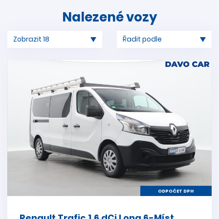
Nalezené vozy
ODPOČET DPH
Renault Trafic 1,6 dCi Long 6-Míst