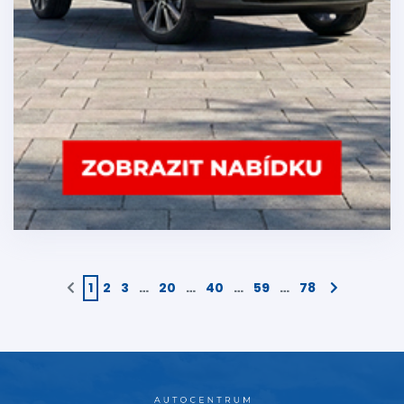
1
2
3
…
20
…
40
…
59
…
78