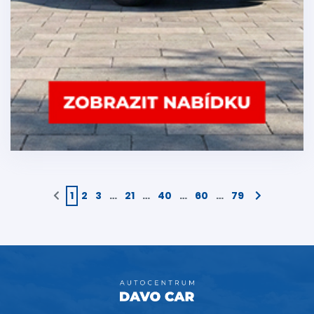
1
2
3
…
21
…
40
…
60
…
79