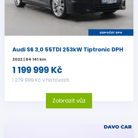
ODPOČET DPH
Audi S6 3,0 55TDI 253kW Tiptronic DPH
2022 | 64 141 km
1 199 999 Kč
1 279 999 Kč v hotovosti
Zobrazit vůz