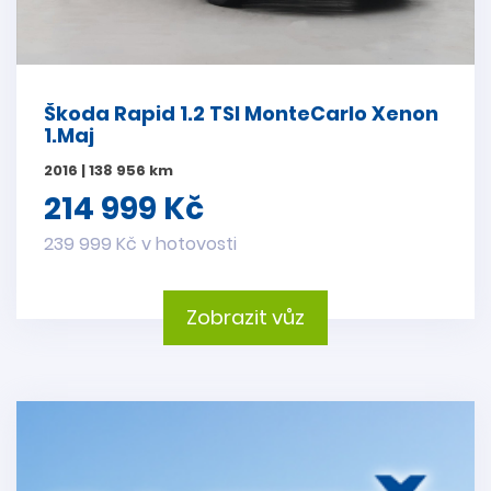
Škoda Rapid 1.2 TSI MonteCarlo Xenon
1.Maj
2016 | 138 956 km
214 999 Kč
239 999 Kč v hotovosti
Zobrazit vůz