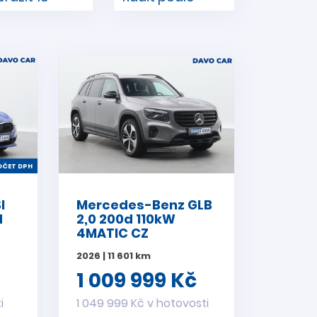
ČET DPH
I
Mercedes-Benz GLB
H
2,0 200d 110kW
4MATIC CZ
2026 | 11 601 km
1 009 999 Kč
i
1 049 999 Kč v hotovosti