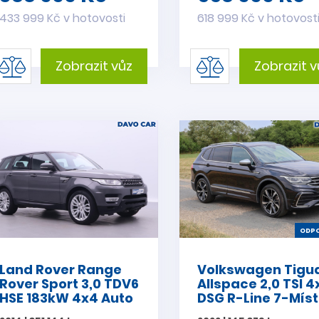
433 999 Kč v hotovosti
618 999 Kč v hotovost
Zobrazit vůz
Zobrazit v
ODPO
Land Rover Range
Volkswagen Tigu
Rover Sport 3,0 TDV6
Allspace 2,0 TSI 4
HSE 183kW 4x4 Auto
DSG R-Line 7-Míst