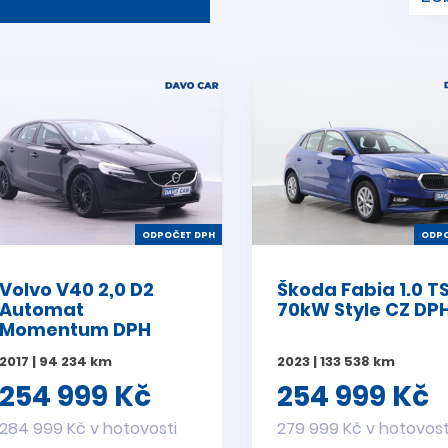
ODPOČET DPH
ODPO
Volvo V40 2,0 D2
Škoda Fabia 1.0 TS
Automat
70kW Style CZ DP
Momentum DPH
2017 | 94 234 km
2023 | 133 538 km
254 999 Kč
254 999 Kč
284 999 Kč v hotovosti
279 999 Kč v hotovost