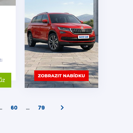
ti
ůz
…
60
…
79