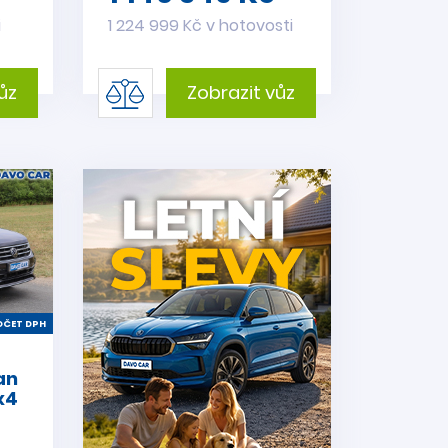
i
1 224 999 Kč v hotovosti
ůz
Zobrazit vůz
ČET DPH
an
x4