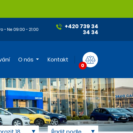
+420 739 34
o - Ne 09:00 - 21:00
34 34
vání
O nás
Kontakt
0