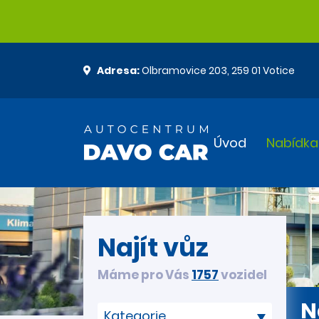
Adresa:
Olbramovice 203, 259 01 Votice
Úvod
Nabídka
Najít vůz
Máme pro Vás
1757
vozidel
N