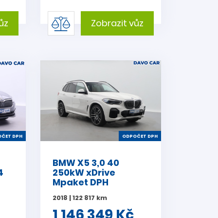
ůz
Zobrazit vůz
ČET DPH
ODPOČET DPH
BMW X5 3,0 40
4
250kW xDrive
Mpaket DPH
2018 | 122 817 km
1 146 349 Kč