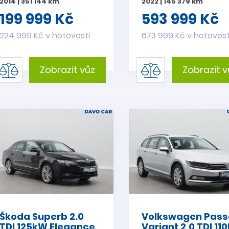
2014 | 351 144 km
2022 | 145 379 km
199 999 Kč
593 999 Kč
224 999 Kč v hotovosti
673 999 Kč v hotovost
Zobrazit vůz
Zobrazit v
Škoda Superb 2.0
Volkswagen Pass
TDI 125kW Elegance
Variant 2,0 TDI 11