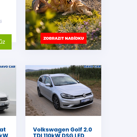
i
ůz
at
Volkswagen Golf 2.0
0kW
TDI 110kW DSG LED