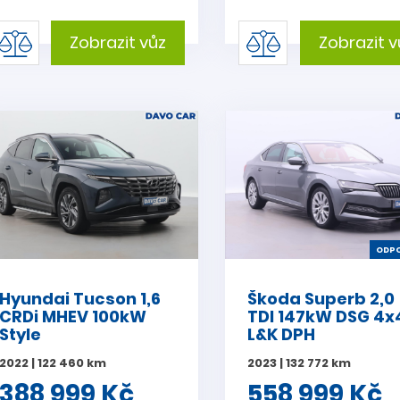
Zobrazit vůz
Zobrazit v
ODPO
Hyundai Tucson 1,6
Škoda Superb 2,0
CRDi MHEV 100kW
TDI 147kW DSG 4x
Style
L&K DPH
2022 | 122 460 km
2023 | 132 772 km
388 999 Kč
558 999 Kč