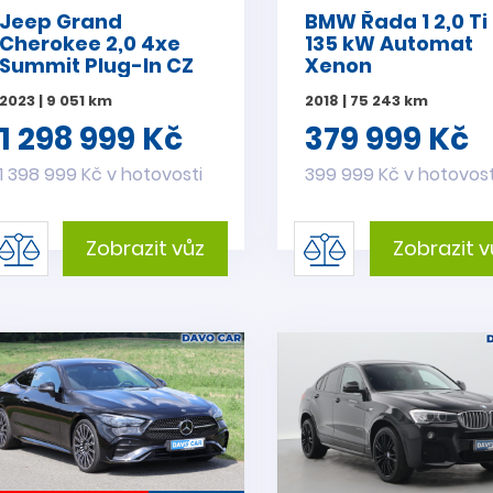
Jeep Grand
BMW Řada 1 2,0 Ti
Cherokee 2,0 4xe
135 kW Automat
Summit Plug-In CZ
Xenon
DPH
2023 | 9 051 km
2018 | 75 243 km
1 298 999 Kč
379 999 Kč
1 398 999 Kč v hotovosti
399 999 Kč v hotovost
Zobrazit vůz
Zobrazit v