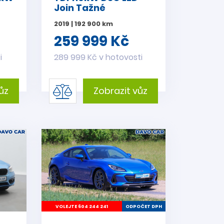
Join Tažné
2019 | 192 900 km
259 999 Kč
i
289 999 Kč v hotovosti
ůz
Zobrazit vůz
VOLEJTE 604 244 241
ODPOČET DPH