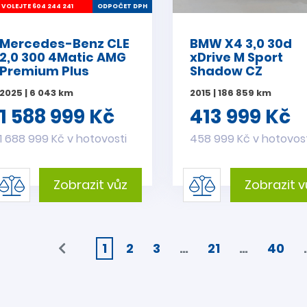
VOLEJTE 604 244 241
ODPOČET DPH
Mercedes-Benz CLE
BMW X4 3,0 30d
2,0 300 4Matic AMG
xDrive M Sport
Premium Plus
Shadow CZ
2025 | 6 043 km
2015 | 186 859 km
1 588 999 Kč
413 999 Kč
1 688 999 Kč v hotovosti
458 999 Kč v hotovos
Zobrazit vůz
Zobrazit v
1
2
3
…
21
…
40