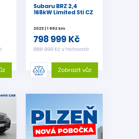
Subaru BRZ 2,4
168kW Limited Sti CZ
2023 | 1 992 km
798 999 Kč
i
888 999 Kč v hotovosti
ůz
Zobrazit vůz