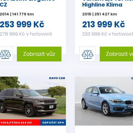
CZ
Highline Klima
2014 | 141 779 km
2015 | 251 427 km
253 999 Kč
213 999 Kč
278 999 Kč v hotovosti
233 999 Kč v hotovost
Zobrazit vůz
Zobrazit v
VOLEJTE 604 244 241
ODPOČET DPH