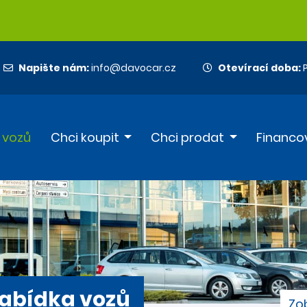
Napište nám:
info@davocar.cz
Otevírací doba:
P
 vozů
Chci koupit
Chci prodat
Financo
abídka vozů