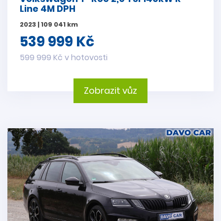
Line 4M DPH
2023 | 109 041 km
539 999 Kč
599 999 Kč v hotovosti
Zobrazit vůz