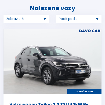
Nalezené vozy
ODPOČET DPH
Volkswagen T-Roc 2,0 TSI 140kW R-