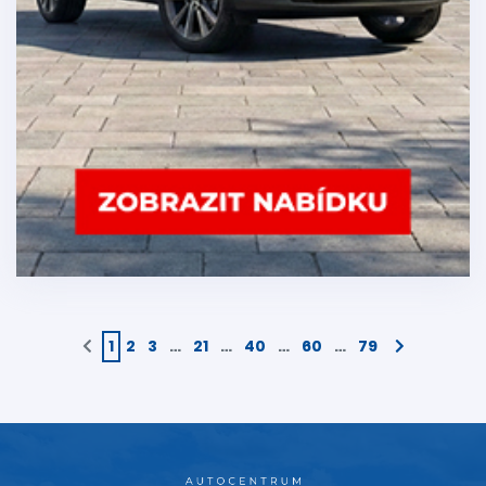
1
2
3
…
21
…
40
…
60
…
79