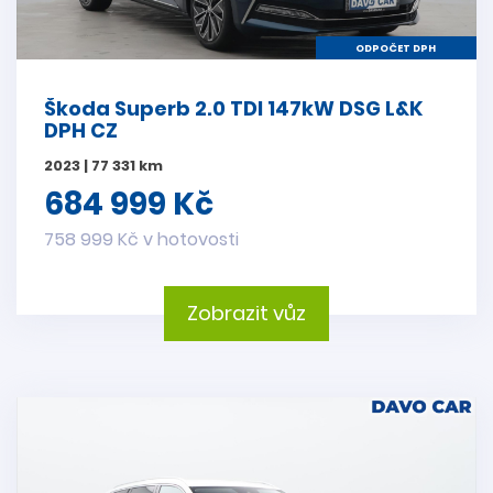
ODPOČET DPH
Škoda Superb 2.0 TDI 147kW DSG L&K
DPH CZ
2023 | 77 331 km
684 999 Kč
758 999 Kč v hotovosti
Zobrazit vůz