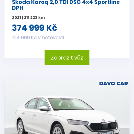
Škoda Karoq 2,0 TDI DSG 4x4 Sportline
DPH
2021 | 211 223 km
374 999 Kč
414 999 Kč v hotovosti
Zobrazit vůz