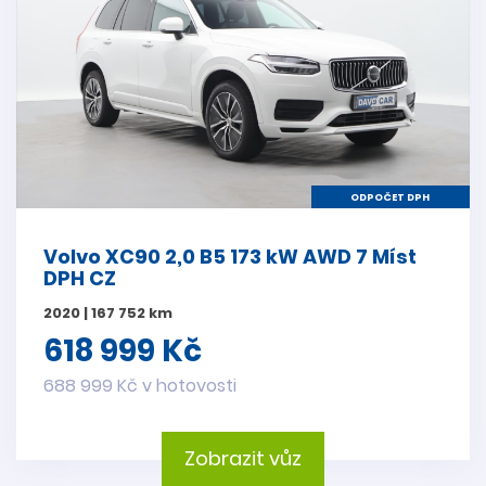
ODPOČET DPH
Volvo XC90 2,0 B5 173 kW AWD 7 Míst
DPH CZ
2020 | 167 752 km
618 999 Kč
688 999 Kč v hotovosti
Zobrazit vůz