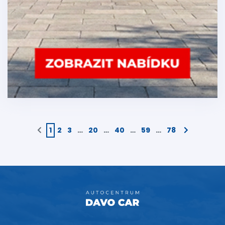
1
2
3
…
20
…
40
…
59
…
78