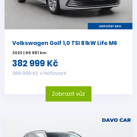
ODPOČET DPH
Volkswagen Golf 1,0 TSI 81kW Life M6
2023 | 69 981 km
382 999 Kč
389 999 Kč v hotovosti
Zobrazit vůz