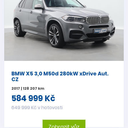
BMW X5 3,0 M50d 280kW xDrive Aut.
CZ
2017 | 128 207 km
584 999 Kč
649 999 Kč v hotovosti
Zobrazit vůz