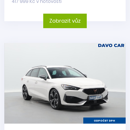
417 999 Kč v hotovosti
Zobrazit vůz
ODPOČET DPH