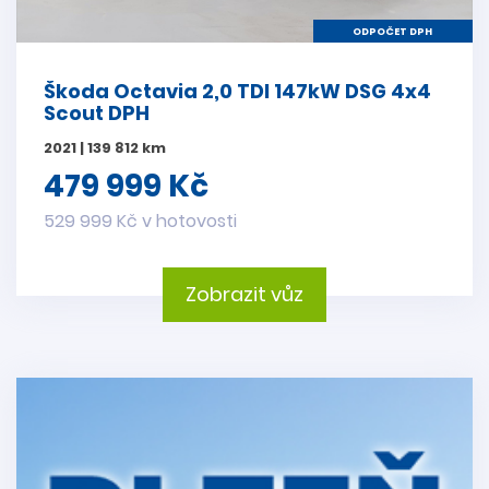
ODPOČET DPH
Škoda Octavia 2,0 TDI 147kW DSG 4x4
Scout DPH
2021 | 139 812 km
479 999 Kč
529 999 Kč v hotovosti
Zobrazit vůz