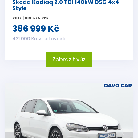
Škoda Kodiaq 2.0 TDI 140kW DSG 4x4
Style
2017 | 139 575 km
386 999 Kč
431 999 Kč v hotovosti
Zobrazit vůz