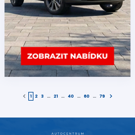
1
2
3
…
21
…
40
…
60
…
79