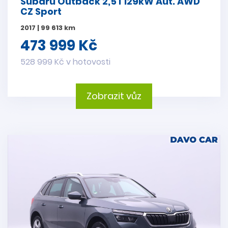
Subaru Outback 2,5 i 129kW Aut. AWD
CZ Sport
2017 | 99 613 km
473 999 Kč
528 999 Kč v hotovosti
Zobrazit vůz