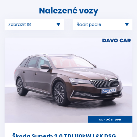
Nalezené vozy
ODPOČET DPH
Škoda Superb 2,0 TDI 110kW L&K DSG