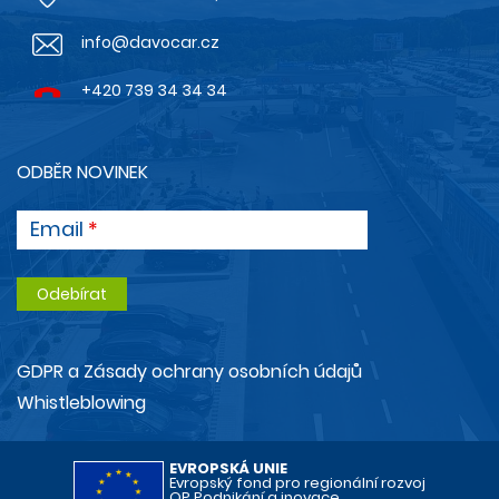
info@davocar.cz
+420 739 34 34 34
ODBĚR NOVINEK
Email
GDPR a Zásady ochrany osobních údajů
Whistleblowing
EVROPSKÁ UNIE
Evropský fond pro regionální rozvoj
OP Podnikání a inovace