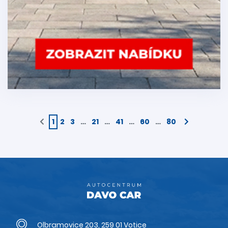
1
2
3
…
21
…
41
…
60
…
80
Olbramovice 203, 259 01 Votice