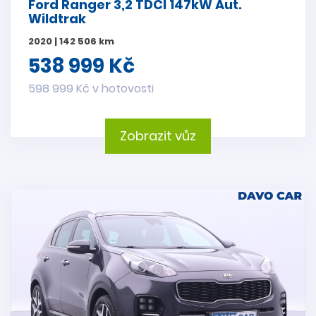
Ford Ranger 3,2 TDCI 147kW Aut.
Wildtrak
2020 | 142 506 km
538 999 Kč
598 999 Kč v hotovosti
Zobrazit vůz