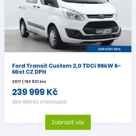
ODPOČET DPH
Ford Transit Custom 2,0 TDCi 96kW 6-
Míst CZ DPH
2017 | 193 821 km
239 999 Kč
264 999 Kč v hotovosti
Zobrazit vůz