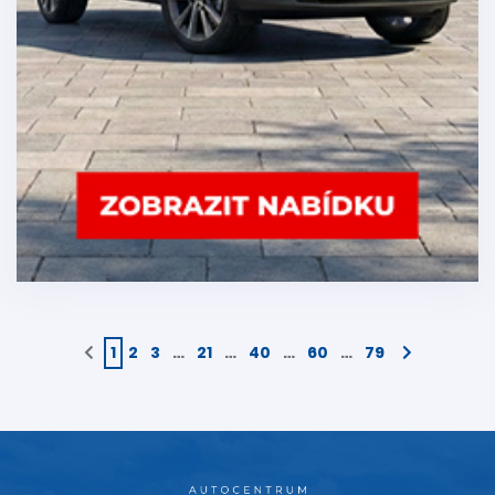
1
2
3
…
21
…
40
…
60
…
79