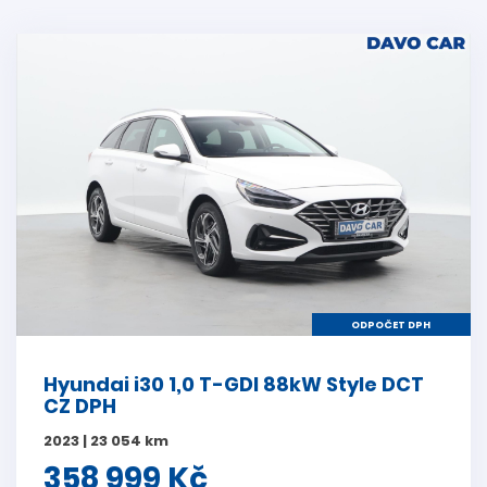
ODPOČET DPH
Hyundai i30 1,0 T-GDI 88kW Style DCT
CZ DPH
2023 | 23 054 km
358 999 Kč