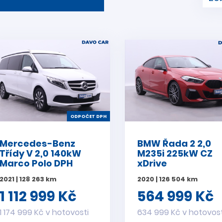
ODPOČET DPH
Mercedes-Benz
BMW Řada 2 2,0
Třídy V 2,0 140kW
M235i 225kW CZ
Marco Polo DPH
xDrive
2021 | 128 263 km
2020 | 126 504 km
1 112 999 Kč
564 999 Kč
1 174 999 Kč v hotovosti
634 999 Kč v hotovost