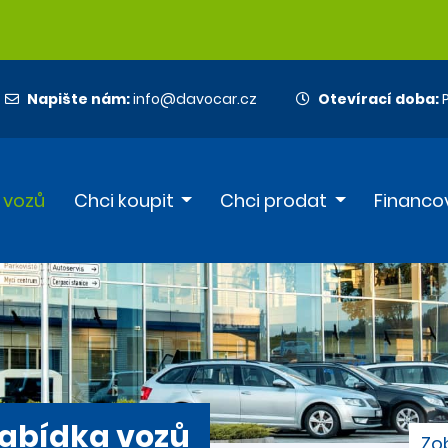
Napište nám:
info@davocar.cz
Otevírací doba:
P
 vozů
Chci koupit
Chci prodat
Financo
abídka vozů