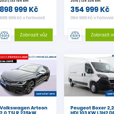
2021 | 133 194 km
2015 | 124 334 km
898 999 Kč
354 999 Kč
998 999 Kč v hotovosti
394 999 Kč v hotovost
Zobrazit vůz
Zobrazit v
GRAFIE
PŘIPRAVUJEME
BUĎTE
PRVNÍ ZÁJEMCE
ODPOČET DPH
ODPO
Volkswagen Arteon
Peugeot Boxer 2,
2.0 TSI R 235kW
HDI 103 KW L3H2 D