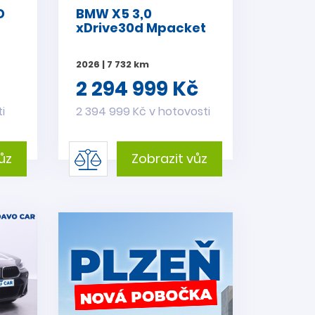
D
BMW X5 3,0
xDrive30d Mpacket
2026 | 7 732 km
2 294 999 Kč
i
2 394 999 Kč v hotovosti
ůz
Zobrazit vůz