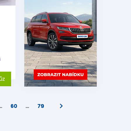
i
ůz
…
60
…
79