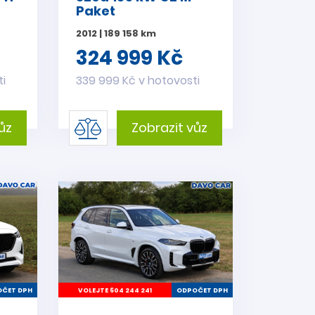
Paket
2012 | 189 158 km
324 999 Kč
ti
339 999 Kč v hotovosti
ůz
Zobrazit vůz
ČET DPH
VOLEJTE 604 244 241
ODPOČET DPH