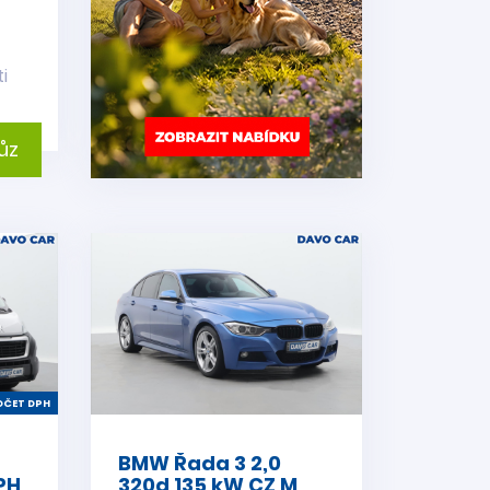
i
ůz
ČET DPH
2
BMW Řada 3 2,0
PH
320d 135 kW CZ M