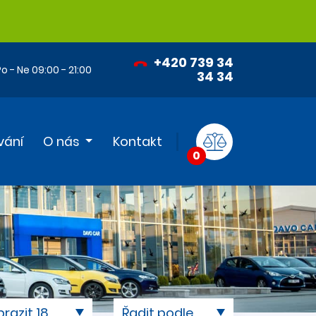
+420 739 34
o - Ne 09:00 - 21:00
34 34
vání
O nás
Kontakt
0