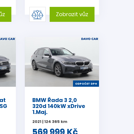
ůz
Zobrazit vůz
ODPOČET DPH
at
BMW Řada 3 2,0
DSG
320d 140kW xDrive
1.Maj.
2021 | 124 365 km
569 999 Kč