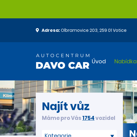
Adresa:
Olbramovice 203, 259 01 Votice
Úvod
Nabídka
Najít vůz
Máme pro Vás
1754
vozidel
N