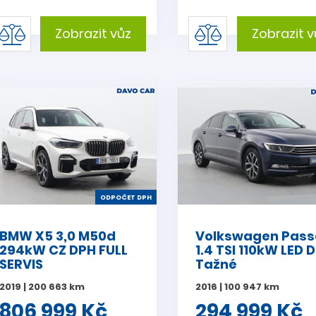
Zobrazit vůz
Zobrazit v
ODPOČET DPH
BMW X5 3,0 M50d
Volkswagen Pass
294kW CZ DPH FULL
1.4 TSI 110kW LED 
SERVIS
Tažné
2019 | 200 663 km
2016 | 100 947 km
806 999 Kč
294 999 Kč