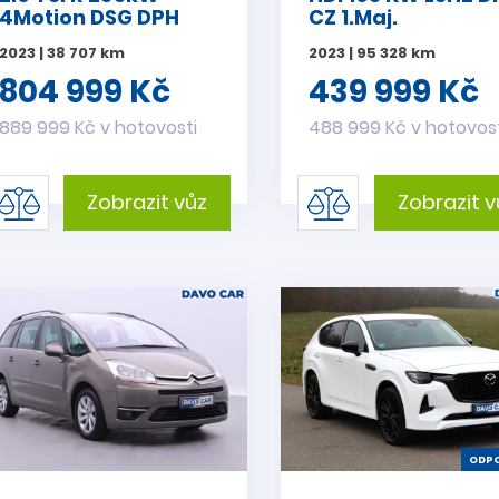
4Motion DSG DPH
CZ 1.Maj.
2023 | 38 707 km
2023 | 95 328 km
804 999 Kč
439 999 Kč
889 999 Kč v hotovosti
488 999 Kč v hotovos
Zobrazit vůz
Zobrazit v
ODPO