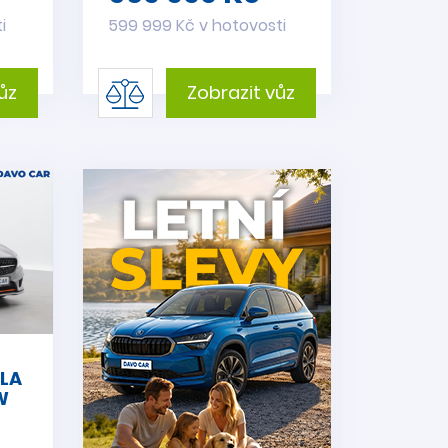
i
599 999 Kč v hotovosti
ůz
Zobrazit vůz
LA
W