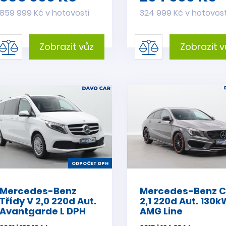
859 999 Kč v hotovosti
324 999 Kč v hotovost
Zobrazit vůz
Zobrazit v
ODPOČET DPH
Mercedes-Benz
Mercedes-Benz C
Třídy V 2,0 220d Aut.
2,1 220d Aut. 130k
Avantgarde L DPH
AMG Line