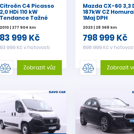
Citroën C4 Picasso
Mazda CX-60 3,3 
2,0 HDi 110 kW
187kW CZ Homura
Tendance Tažné
1Maj DPH
2010 | 277 904 km
2023 | 28 368 km
83 999 Kč
798 999 Kč
93 999 Kč v hotovosti
898 999 Kč v hotovost
Zobrazit vůz
Zobrazit v