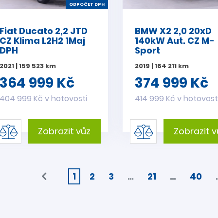
ODPOČET DPH
Fiat Ducato 2,2 JTD
BMW X2 2,0 20xD
CZ Klima L2H2 1Maj
140kW Aut. CZ M-
DPH
Sport
2021 | 159 523 km
2019 | 164 211 km
364 999 Kč
374 999 Kč
404 999 Kč v hotovosti
414 999 Kč v hotovost
Zobrazit vůz
Zobrazit v
1
2
3
…
21
…
40