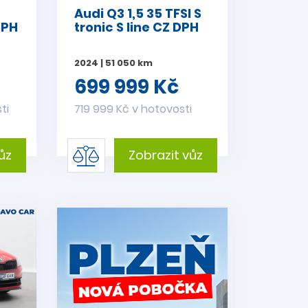
Audi Q3 1,5 35 TFSI S
DPH
tronic S line CZ DPH
2024 | 51 050 km
699 999 Kč
ti
719 999 Kč v hotovosti
ůz
Zobrazit vůz