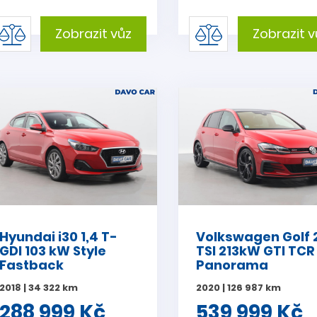
Zobrazit vůz
Zobrazit v
Hyundai i30 1,4 T-
Volkswagen Golf 
GDI 103 kW Style
TSI 213kW GTI TCR
Fastback
Panorama
2018 | 34 322 km
2020 | 126 987 km
288 999 Kč
539 999 Kč