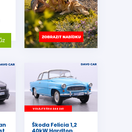
i
ůz
VOLEJTE 604 244 241
an
Škoda Felicia 1,2
st
40kW Hardtop