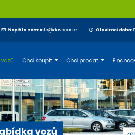
Napište nám:
info@davocar.cz
Otevírací doba:
P
 vozů
Chci koupit
Chci prodat
Financo
abídka vozů