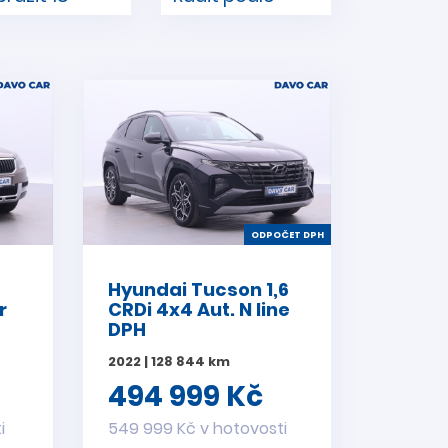
ODPOČET DPH
Hyundai Tucson 1,6
r
CRDi 4x4 Aut. N line
DPH
2022 | 128 844 km
494 999 Kč
i
549 999 Kč v hotovosti