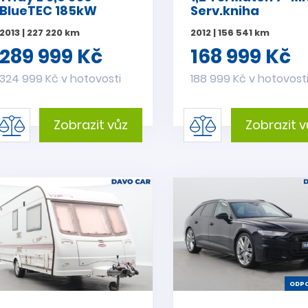
BlueTEC 185kW
Serv.kniha
Avantgarde
2013 | 227 220 km
2012 | 156 541 km
289 999 Kč
168 999 Kč
324 999 Kč v hotovosti
188 999 Kč v hotovost
Zobrazit vůz
Zobrazit v
ODPO