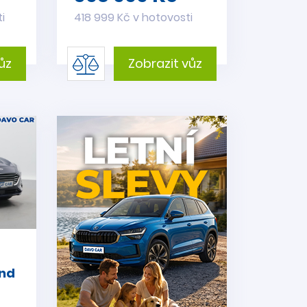
i
418 999 Kč v hotovosti
ůz
Zobrazit vůz
end