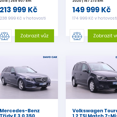
2018 | 259 907 km
2020 | 167 273 km
213 999 Kč
149 999 Kč
238 999 Kč v hotovosti
174 999 Kč v hotovost
Zobrazit vůz
Zobrazit v
Mercedes-Benz
Volkswagen Tour
Třídy E 3,0 350
1,2 TSI Match 7-Mí