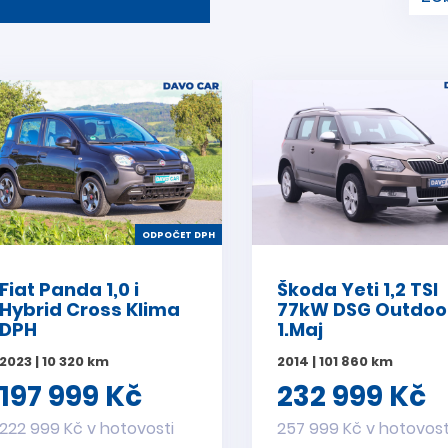
ODPOČET DPH
Fiat Panda 1,0 i
Škoda Yeti 1,2 TSI
Hybrid Cross Klima
77kW DSG Outdoo
DPH
1.Maj
2023 | 10 320 km
2014 | 101 860 km
197 999 Kč
232 999 Kč
222 999 Kč v hotovosti
257 999 Kč v hotovost