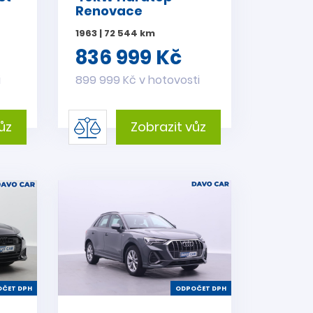
Renovace
1963 | 72 544 km
836 999 Kč
i
899 999 Kč v hotovosti
ůz
Zobrazit vůz
ČET DPH
ODPOČET DPH