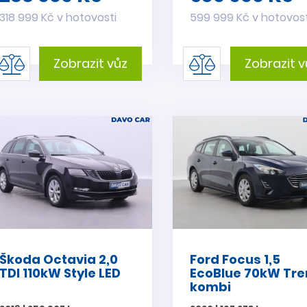
318 999 Kč v hotovosti
599 999 Kč v hotovost
Zobrazit vůz
Zobrazit v
Škoda Octavia 2,0
Ford Focus 1,5
TDI 110kW Style LED
EcoBlue 70kW Tr
kombi