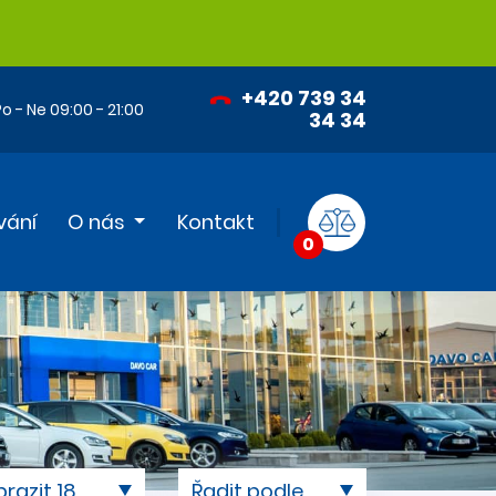
+420 739 34
o - Ne 09:00 - 21:00
34 34
vání
O nás
Kontakt
0