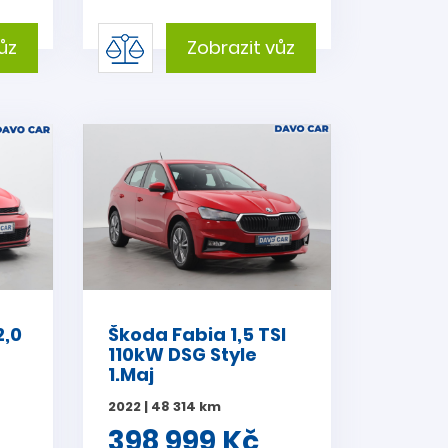
ůz
Zobrazit vůz
2,0
Škoda Fabia 1,5 TSI
110kW DSG Style
1.Maj
2022 | 48 314 km
398 999 Kč