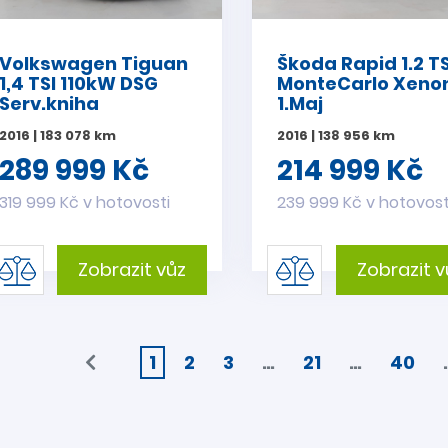
Volkswagen Tiguan
Škoda Rapid 1.2 TS
1,4 TSI 110kW DSG
MonteCarlo Xeno
Serv.kniha
1.Maj
2016 | 183 078 km
2016 | 138 956 km
289 999 Kč
214 999 Kč
319 999 Kč v hotovosti
239 999 Kč v hotovost
Zobrazit vůz
Zobrazit v
1
2
3
…
21
…
40