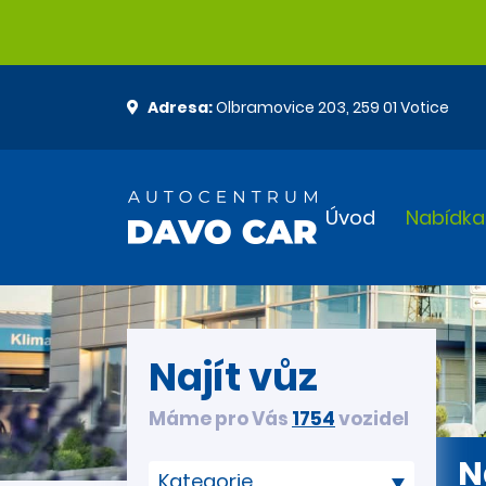
Adresa:
Olbramovice 203, 259 01 Votice
Úvod
Nabídka
Najít vůz
Máme pro Vás
1754
vozidel
N