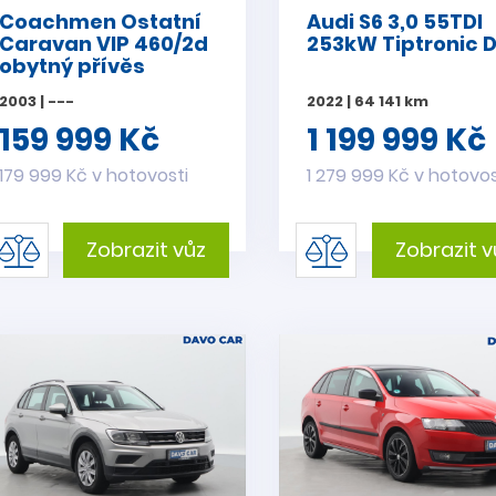
Coachmen Ostatní
Audi S6 3,0 55TDI
Caravan VIP 460/2d
253kW Tiptronic 
obytný přívěs
2003 | ---
2022 | 64 141 km
159 999 Kč
1 199 999 Kč
179 999 Kč v hotovosti
1 279 999 Kč v hotovos
Zobrazit vůz
Zobrazit v