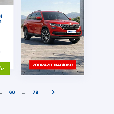
I
n
i
ůz
…
60
…
79