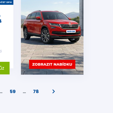
ČET DPH
0
4
i
ůz
…
59
…
78