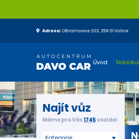
Adresa:
Olbramovice 203, 259 01 Votice
Úvod
Nabídka
Najít vůz
Máme pro Vás
1745
vozidel
N