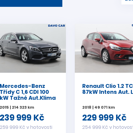
Mercedes-Benz
Renault Clio 1.2 T
Třídy C 1,6 CDI 100
87kW Intens Aut. 
kW Tažné Aut.Klima
2015 | 214 323 km
2018 | 49 071 km
239 999 Kč
229 999 Kč
259 999 Kč v hotovosti
254 999 Kč v hotovost