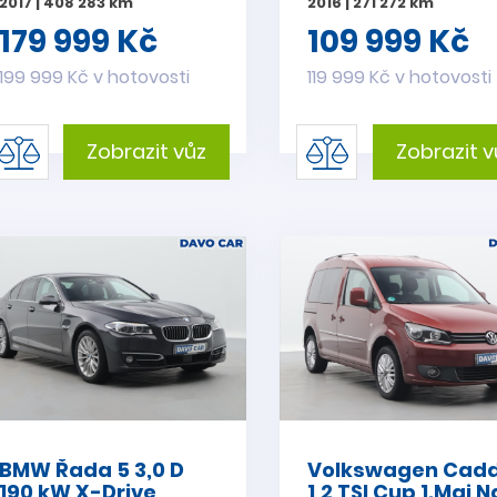
2017 | 408 283 km
2016 | 271 272 km
179 999 Kč
109 999 Kč
199 999 Kč v hotovosti
119 999 Kč v hotovosti
Zobrazit vůz
Zobrazit v
BMW Řada 5 3,0 D
Volkswagen Cad
190 kW X-Drive
1,2 TSI Cup 1.Maj N