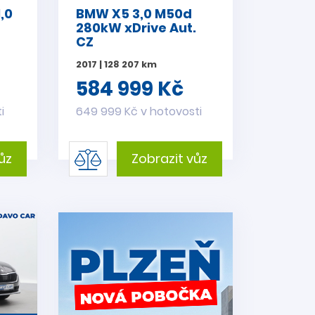
,0
BMW X5 3,0 M50d
280kW xDrive Aut.
CZ
2017 | 128 207 km
584 999 Kč
i
649 999 Kč v hotovosti
ůz
Zobrazit vůz