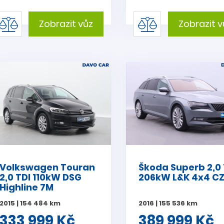
Zobrazit vůz
Zobrazit v
Volkswagen Touran
Škoda Superb 2,0 
2,0 TDI 110kW DSG
206kW L&K 4x4 C
Highline 7M
2015 | 154 484 km
2016 | 155 536 km
333 999 Kč
389 999 Kč