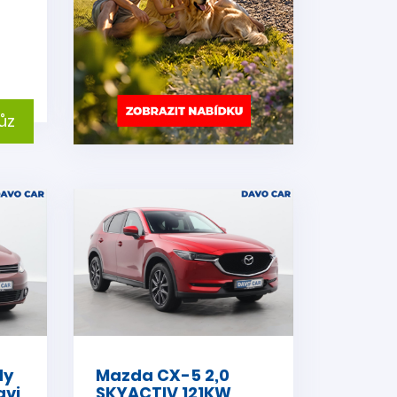
ůz
dy
Mazda CX-5 2,0
avi
SKYACTIV 121KW