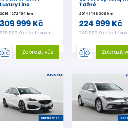
Luxury Line
Tažné
2016 | 272 104 km
2014 | 146 300 km
309 999 Kč
224 999 Kč
329 999 Kč v hotovosti
249 999 Kč v hotovost
Zobrazit vůz
Zobrazit v
ODPOČET DPH
ODPO