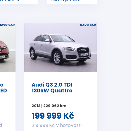
Ce
Audi Q3 2,0 TDI
LED
130kW Quattro
2012 | 229 062 km
199 999 Kč
i
219 999 Kč v hotovosti