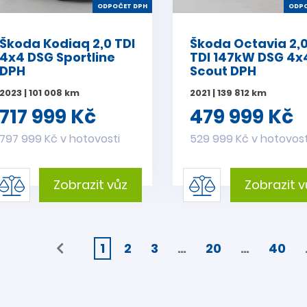
ODPOČET DPH
ODPO
Škoda Kodiaq 2,0 TDI
Škoda Octavia 2,
4x4 DSG Sportline
TDI 147kW DSG 4x
DPH
Scout DPH
2023 | 101 008 km
2021 | 139 812 km
717 999 Kč
479 999 Kč
797 999 Kč v hotovosti
529 999 Kč v hotovost
Zobrazit vůz
Zobrazit v
1
2
3
…
20
…
40