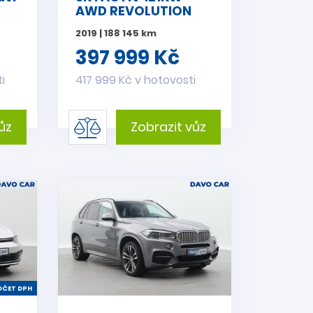
AWD REVOLUTION
2019 | 188 145 km
397 999 Kč
i
417 999 Kč v hotovosti
ůz
Zobrazit vůz
ČET DPH