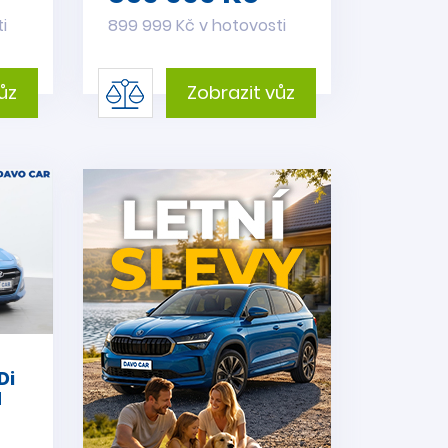
i
899 999 Kč v hotovosti
ůz
Zobrazit vůz
Di
d