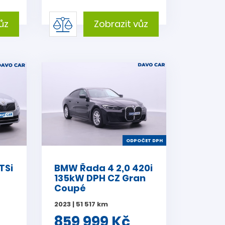
ůz
Zobrazit vůz
ODPOČET DPH
TSi
BMW Řada 4 2,0 420i
Z
135kW DPH CZ Gran
Coupé
2023 | 51 517 km
859 999 Kč