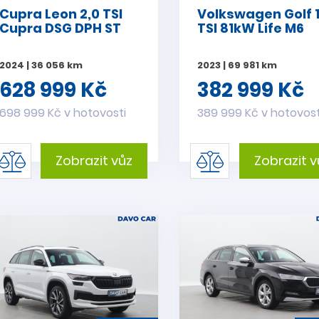
Cupra Leon 2,0 TSI
Volkswagen Golf 1
Cupra DSG DPH ST
TSI 81kW Life M6
2024 | 36 056 km
2023 | 69 981 km
628 999 Kč
382 999 Kč
698 999 Kč v hotovosti
389 999 Kč v hotovost
Zobrazit vůz
Zobrazit v