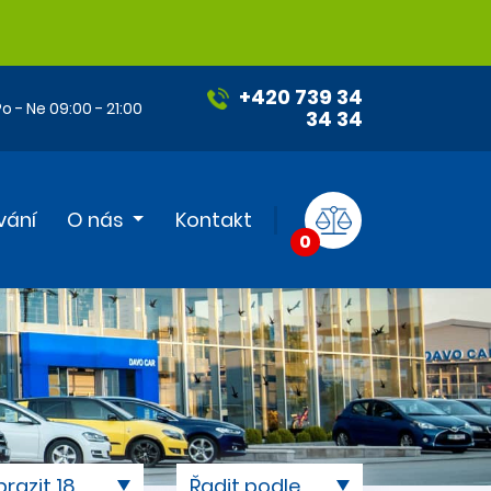
+420 739 34
o - Ne 09:00 - 21:00
34 34
vání
O nás
Kontakt
0