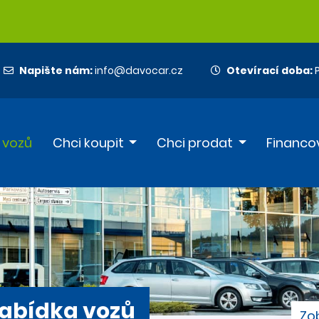
Napište nám:
info@davocar.cz
Otevírací doba:
P
 vozů
Chci koupit
Chci prodat
Financo
abídka vozů