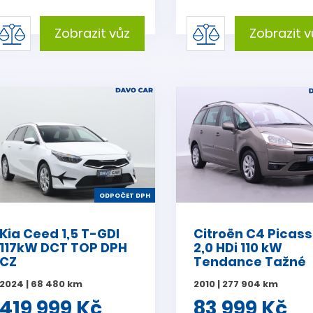
Zobrazit vůz
Zobrazit v
ODPOČET DPH
Kia Ceed 1,5 T-GDI
Citroën C4 Picas
117kW DCT TOP DPH
2,0 HDi 110 kW
CZ
Tendance Tažné
2024 | 68 480 km
2010 | 277 904 km
419 999 Kč
83 999 Kč