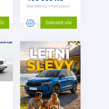
568 999 Kč v hotovosti
ůz
Zobrazit vůz