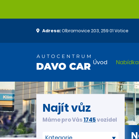
Adresa:
Olbramovice 203, 259 01 Votice
Úvod
Nabídka
Najít vůz
Máme pro Vás
1745
vozidel
N