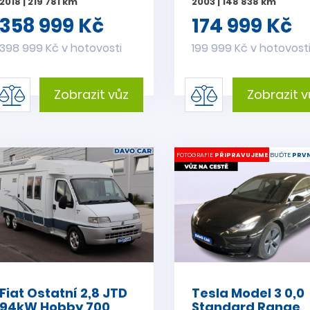
2018 | 219 781 km
2003 | 148 838 km
358 999 Kč
174 999 Kč
398 999 Kč v hotovosti
199 999 Kč v hotovost
Zobrazit vůz
Zobrazit v
FOTOGRAFIE
PŘIPRAVUJEME
BUĎTE
PRVN
Fiat Ostatní 2,8 JTD
Tesla Model 3 0,0
94kW Hobby 700
Standard Range