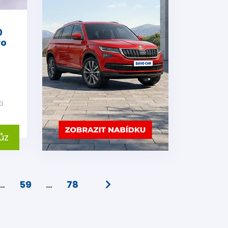
0
ro
i
ůz
…
59
…
78