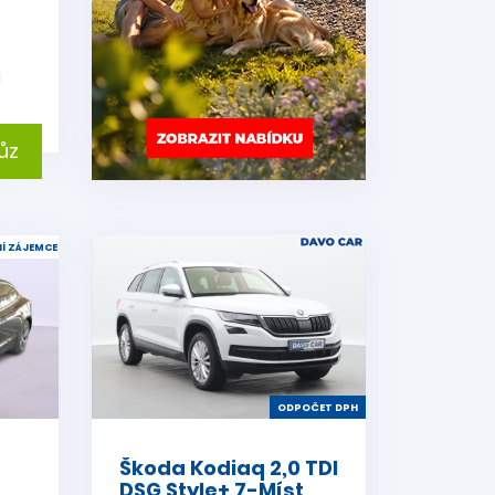
i
ůz
Í ZÁJEMCE
ODPOČET DPH
Škoda Kodiaq 2,0 TDI
DSG Style+ 7-Míst