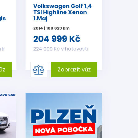
Volkswagen Golf 1,4
TSI Highline Xenon
gis
1.Maj
2014 | 169 623 km
204 999 Kč
ti
224 999 Kč v hotovosti
ůz
Zobrazit vůz