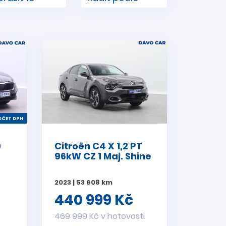
ČET DPH
0
Citroën C4 X 1,2 PT
96kW CZ 1 Maj. Shine
2023 | 53 608 km
440 999 Kč
i
469 999 Kč v hotovosti