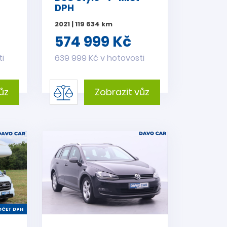
DPH
2021 | 119 634 km
574 999 Kč
ti
639 999 Kč v hotovosti
ůz
Zobrazit vůz
ČET DPH