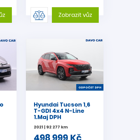
ůz
Zobrazit vůz
ODPOČET DPH
so
Hyundai Tucson 1,6
T-GDI 4x4 N-Line
1.Maj DPH
2021 | 92 277 km
498 999 Kč