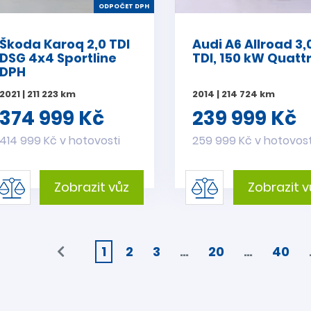
ODPOČET DPH
Škoda Karoq 2,0 TDI
Audi A6 Allroad 3,
DSG 4x4 Sportline
TDI, 150 kW Quatt
DPH
2021 | 211 223 km
2014 | 214 724 km
374 999 Kč
239 999 Kč
414 999 Kč v hotovosti
259 999 Kč v hotovost
Zobrazit vůz
Zobrazit v
1
2
3
…
20
…
40