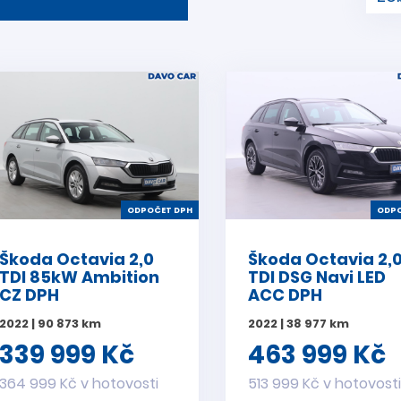
ODPOČET DPH
ODPO
Škoda Octavia 2,0
Škoda Octavia 2,
TDI 85kW Ambition
TDI DSG Navi LED
CZ DPH
ACC DPH
2022 | 90 873 km
2022 | 38 977 km
339 999 Kč
463 999 Kč
364 999 Kč v hotovosti
513 999 Kč v hotovost