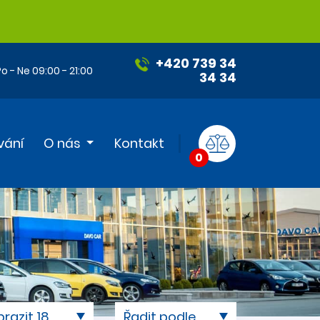
+420 739 34
o - Ne 09:00 - 21:00
34 34
vání
O nás
Kontakt
0