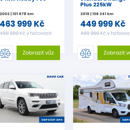
Plus 225kW
2002 | 101 678 km
2019 | 136 241 km
463 999 Kč
449 999 Kč
499 999 Kč v hotovosti
499 999 Kč v hotovos
Zobrazit vůz
Zobrazit v
ODPOČET DPH
ODPO