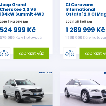
Jeep Grand
CI Caravans
Cherokee 3,0 V6
International
184kW Summit 4WD
Ostatní 2.0 CI Ma
PANO
Plus 84 CZ DPH
2019 | 142 054 km
2021 | 38 808 km
obytný automobil
524 999 Kč
1 289 999 Kč
579 999 Kč v hotovosti
1 389 999 Kč v hotovos
Zobrazit vůz
Zobrazit v