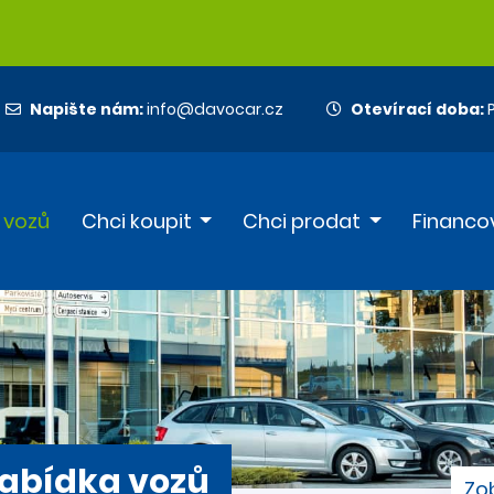
Napište nám:
info@davocar.cz
Otevírací doba:
P
 vozů
Chci koupit
Chci prodat
Financo
abídka vozů