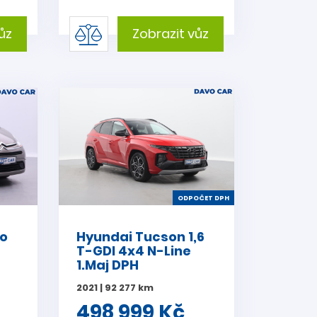
ůz
Zobrazit vůz
ODPOČET DPH
so
Hyundai Tucson 1,6
T-GDI 4x4 N-Line
1.Maj DPH
2021 | 92 277 km
498 999 Kč