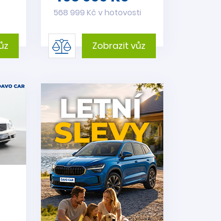
568 999 Kč v hotovosti
ůz
Zobrazit vůz