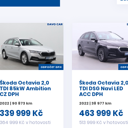
ODPOČET DPH
ODPO
Škoda Octavia 2,0
Škoda Octavia 2,
TDI 85kW Ambition
TDI DSG Navi LED
CZ DPH
ACC DPH
2022 | 90 873 km
2022 | 38 977 km
339 999 Kč
463 999 Kč
364 999 Kč v hotovosti
513 999 Kč v hotovost