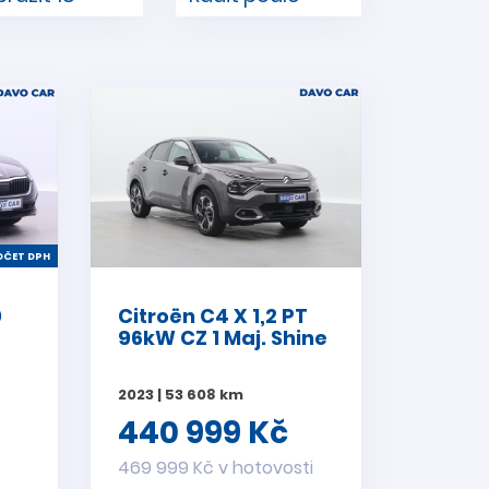
ČET DPH
0
Citroën C4 X 1,2 PT
96kW CZ 1 Maj. Shine
2023 | 53 608 km
440 999 Kč
i
469 999 Kč v hotovosti