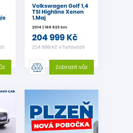
Volkswagen Golf 1,4
TSI Highline Xenon
gis
1.Maj
2014 | 169 623 km
204 999 Kč
ti
224 999 Kč v hotovosti
ůz
Zobrazit vůz