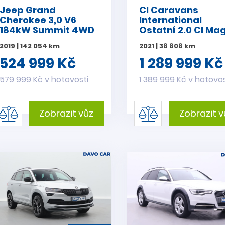
Jeep Grand
CI Caravans
Cherokee 3,0 V6
International
184kW Summit 4WD
Ostatní 2.0 CI Ma
PANO
Plus 84 CZ DPH
2019 | 142 054 km
2021 | 38 808 km
obytný automobil
524 999 Kč
1 289 999 Kč
579 999 Kč v hotovosti
1 389 999 Kč v hotovos
Zobrazit vůz
Zobrazit v