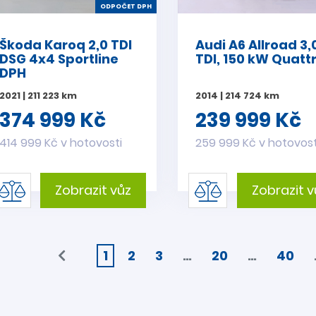
ODPOČET DPH
Škoda Karoq 2,0 TDI
Audi A6 Allroad 3,
DSG 4x4 Sportline
TDI, 150 kW Quatt
DPH
2021 | 211 223 km
2014 | 214 724 km
374 999 Kč
239 999 Kč
414 999 Kč v hotovosti
259 999 Kč v hotovost
Zobrazit vůz
Zobrazit v
1
2
3
…
20
…
40