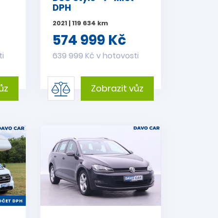
DPH
2021 | 119 634 km
574 999 Kč
ti
639 999 Kč v hotovosti
ůz
Zobrazit vůz
ČET DPH