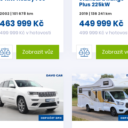
Plus 225kW
2002 | 101 678 km
2019 | 136 241 km
463 999 Kč
449 999 Kč
499 999 Kč v hotovosti
499 999 Kč v hotovos
Zobrazit vůz
Zobrazit v
ODPOČET DPH
ODPO