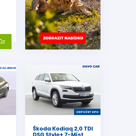
i
ůz
Í ZÁJEMCE
ODPOČET DPH
Škoda Kodiaq 2,0 TDI
DSG Style+ 7-Míst