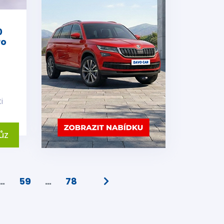
0
ro
i
ůz
…
59
…
78