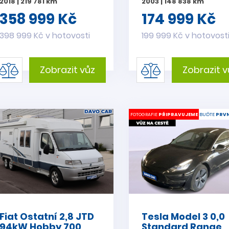
2018 | 219 781 km
2003 | 148 838 km
358 999 Kč
174 999 Kč
398 999 Kč v hotovosti
199 999 Kč v hotovost
Zobrazit vůz
Zobrazit v
FOTOGRAFIE
PŘIPRAVUJEME
BUĎTE
PRVN
Fiat Ostatní 2,8 JTD
Tesla Model 3 0,0
94kW Hobby 700
Standard Range