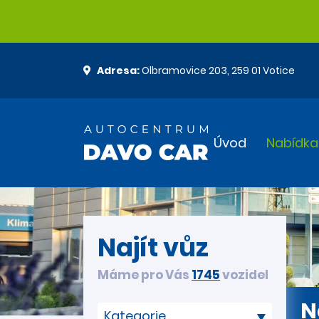
Adresa:
Olbramovice 203, 259 01 Votice
Úvod
Nabídka
Najít vůz
Máme pro Vás
1745
vozidel
N