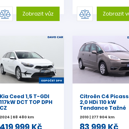
Zobrazit vůz
Zobrazit v
ODPOČET DPH
Kia Ceed 1,5 T-GDI
Citroën C4 Picas
117kW DCT TOP DPH
2,0 HDi 110 kW
CZ
Tendance Tažné
2024 | 68 480 km
2010 | 277 904 km
419 999 Kč
83 999 Kč