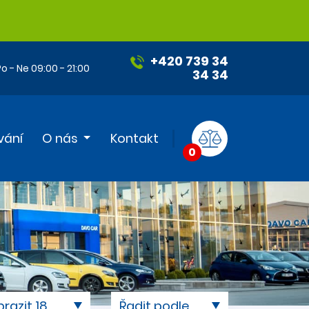
+420 739 34
o - Ne 09:00 - 21:00
34 34
vání
O nás
Kontakt
0