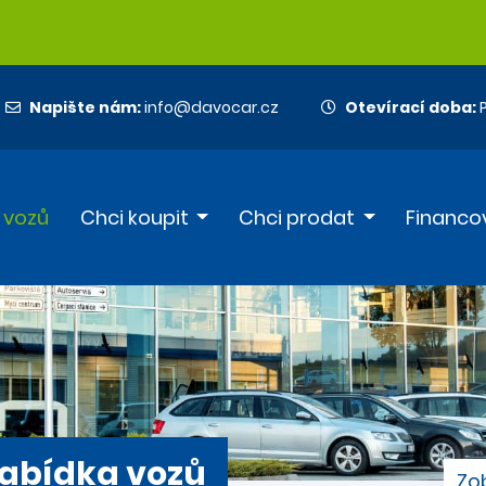
Napište nám:
info@davocar.cz
Otevírací doba:
P
 vozů
Chci koupit
Chci prodat
Financo
abídka vozů