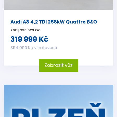
Audi A8 4,2 TDI 258kW Quattro B&O
2011 | 236 523 km
319 999 Kč
354 999 Kč v hotovosti
Zobrazit vůz