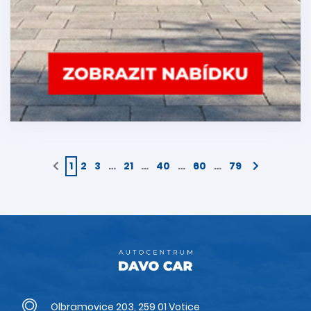
1
2
3
…
21
…
40
…
60
…
79
Olbramovice 203, 259 01 Votice