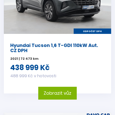
ODPOČET DPH
Hyundai Tucson 1,6 T-GDI 110kW Aut.
CZ DPH
2021 | 72 473 km
438 999 Kč
488 999 Kč v hotovosti
Zobrazit vůz