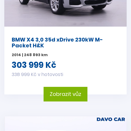
BMW X4 3,0 35d xDrive 230kW M-
Packet H&K
2014 | 248 893 km
303 999 Kč
338 999 Kč v hotovosti
Zobrazit vůz