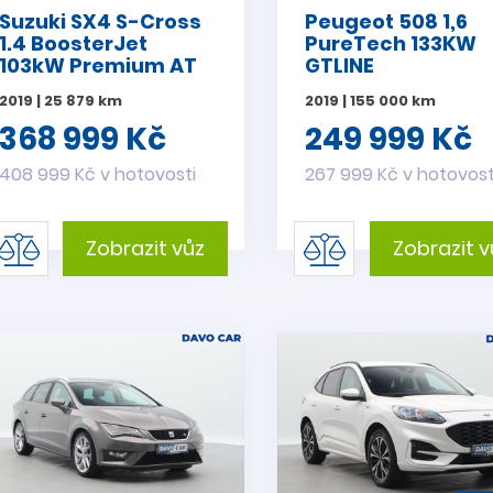
Suzuki SX4 S-Cross
Peugeot 508 1,6
1.4 BoosterJet
PureTech 133KW
103kW Premium AT
GTLINE
2019 | 25 879 km
2019 | 155 000 km
368 999 Kč
249 999 Kč
408 999 Kč v hotovosti
267 999 Kč v hotovost
Zobrazit vůz
Zobrazit v