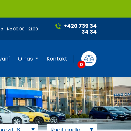
+420 739 34
o - Ne 09:00 - 21:00
34 34
vání
O nás
Kontakt
0