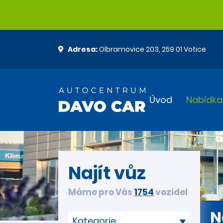
Adresa:
Olbramovice 203, 259 01 Votice
Úvod
Nabídka
Najít vůz
Máme pro Vás
1754
vozidel
N