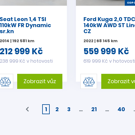
ODPO
Seat Leon 1,4 TSI
Ford Kuga 2,0 TDC
110kW FR Dynamic
140kW AWD ST Lin
sr.kn
CZ
2014 | 192 581 km
2022 | 68 145 km
212 999 Kč
559 999 Kč
238 999 Kč v hotovosti
619 999 Kč v hotovost
Zobrazit vůz
Zobrazit v
1
2
3
…
21
…
40