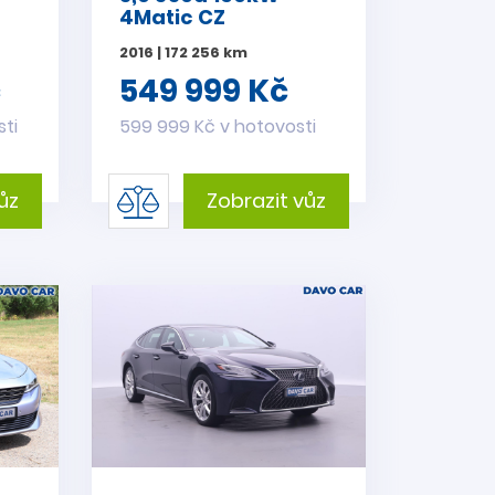
o
4Matic CZ
2016 | 172 256 km
č
549 999 Kč
sti
599 999 Kč v hotovosti
ůz
Zobrazit vůz