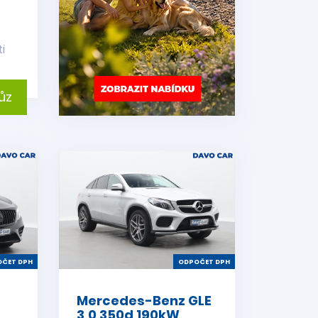
i
ůz
ČET DPH
ODPOČET DPH
Mercedes-Benz GLE
3,0 350d 190kW