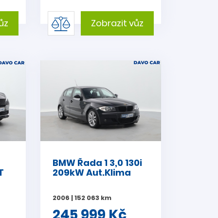
ůz
Zobrazit vůz
BMW Řada 1 3,0 130i
T
209kW Aut.Klima
2006 | 152 063 km
245 999 Kč