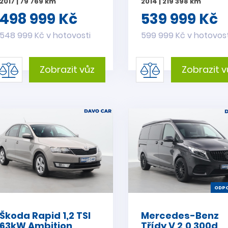
2017 | 79 769 km
2014 | 219 398 km
498 999 Kč
539 999 Kč
548 999 Kč v hotovosti
599 999 Kč v hotovost
Zobrazit vůz
Zobrazit v
ODPO
Škoda Rapid 1,2 TSI
Mercedes-Benz
63kW Ambition
Třídy V 2,0 300d