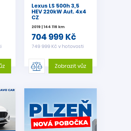
Lexus LS 500h 3,5
HEV 220kW Aut. 4x4
CZ
2019 | 144 116 km
704 999 Kč
i
749 999 Kč v hotovosti
ůz
Zobrazit vůz