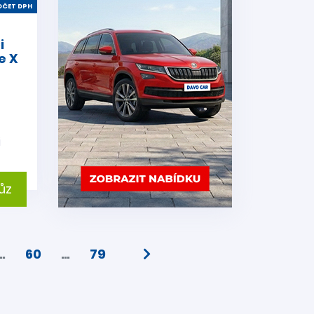
ČET DPH
i
e X
i
ůz
…
60
…
79