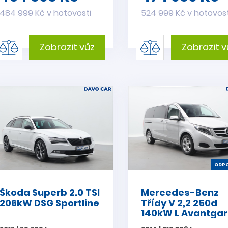
484 999 Kč v hotovosti
524 999 Kč v hotovost
Zobrazit vůz
Zobrazit v
ODPO
Škoda Superb 2.0 TSI
Mercedes-Benz
206kW DSG Sportline
Třídy V 2,2 250d
140kW L Avantga
CZ DPH