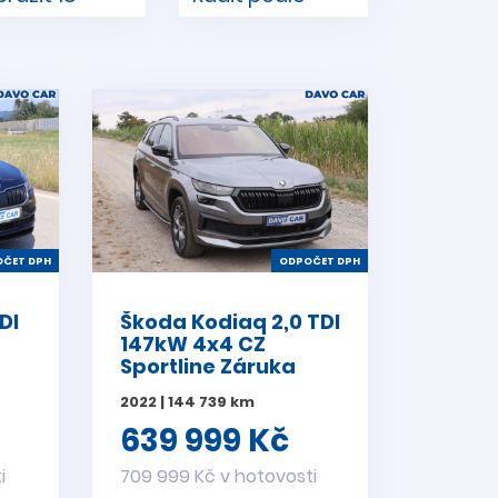
ČET DPH
ODPOČET DPH
DI
Škoda Kodiaq 2,0 TDI
147kW 4x4 CZ
Sportline Záruka
2022 | 144 739 km
639 999 Kč
i
709 999 Kč v hotovosti