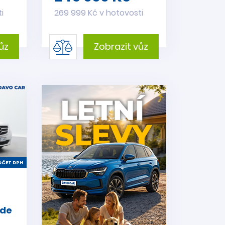
i
269 999 Kč v hotovosti
ůz
Zobrazit vůz
ČET DPH
rde