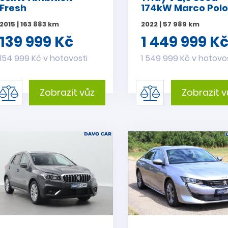
Fresh
174kW Marco Pol
DPH
2015 | 163 883 km
2022 | 57 989 km
139 999 Kč
1 449 999 K
154 999 Kč v hotovosti
1 549 999 Kč v hotovo
Zobrazit vůz
Zobrazit v