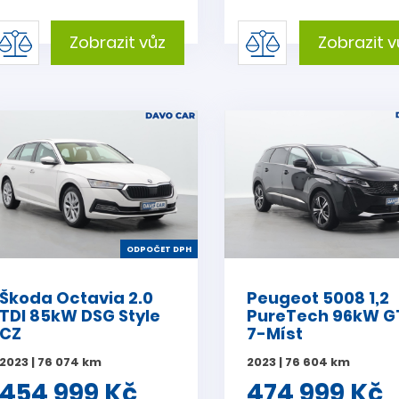
Zobrazit vůz
Zobrazit v
ODPOČET DPH
Škoda Octavia 2.0
Peugeot 5008 1,2
TDI 85kW DSG Style
PureTech 96kW G
CZ
7-Míst
2023 | 76 074 km
2023 | 76 604 km
454 999 Kč
474 999 Kč