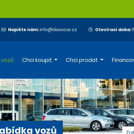
Napište nám:
info@davocar.cz
Otevírací doba:
P
 vozů
Chci koupit
Chci prodat
Financo
abídka vozů