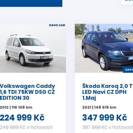
ODPO
Volkswagen Caddy
Škoda Karoq 2,0 T
1,6 TDI 75KW DSG CZ
LED Navi CZ DPH
EDITION 30
1.Maj
2012 | 116 108 km
2021 | 148 615 km
224 999 Kč
347 999 Kč
249 999 Kč v hotovosti
387 999 Kč v hotovost