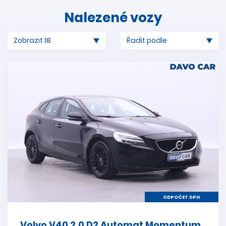
Nalezené vozy
ODPOČET DPH
Volvo V40 2,0 D2 Automat Momentum