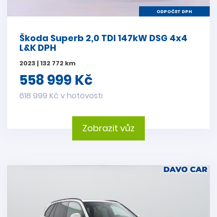
ODPOČET DPH
Škoda Superb 2,0 TDI 147kW DSG 4x4
L&K DPH
2023 | 132 772 km
558 999 Kč
618 999 Kč v hotovosti
Zobrazit vůz