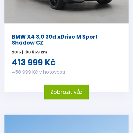
BMW X4 3,0 30d xDrive M Sport
Shadow CZ
2015 | 186 859 km
413 999 Kč
458 999 Kč v hotovosti
Zobrazit vůz