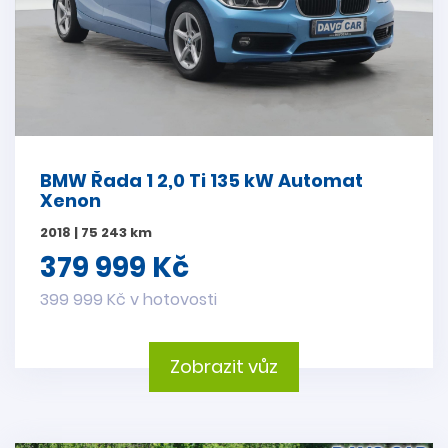
BMW Řada 1 2,0 Ti 135 kW Automat
Xenon
2018 | 75 243 km
379 999 Kč
399 999 Kč v hotovosti
Zobrazit vůz