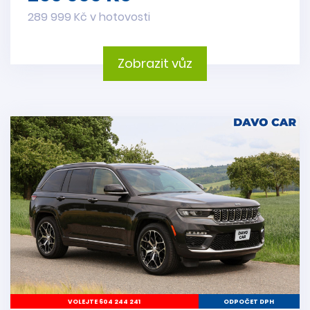
289 999 Kč v hotovosti
Zobrazit vůz
VOLEJTE 604 244 241
ODPOČET DPH