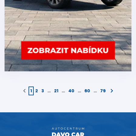
1
2
3
…
21
…
40
…
60
…
79