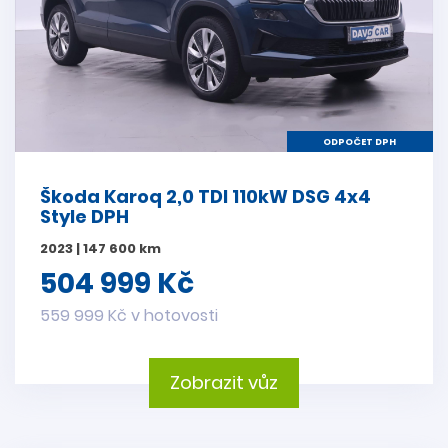
ODPOČET DPH
Škoda Karoq 2,0 TDI 110kW DSG 4x4
Style DPH
2023 | 147 600 km
504 999 Kč
559 999 Kč v hotovosti
Zobrazit vůz