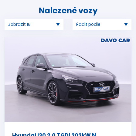
Nalezené vozy
Hyundai i30 2,0 TGDI 202kW N