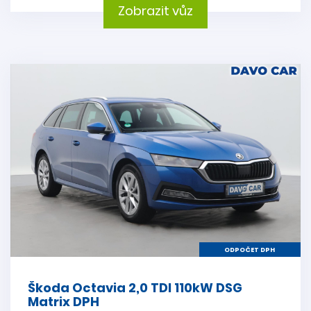
Zobrazit vůz
ODPOČET DPH
Škoda Octavia 2,0 TDI 110kW DSG
Matrix DPH