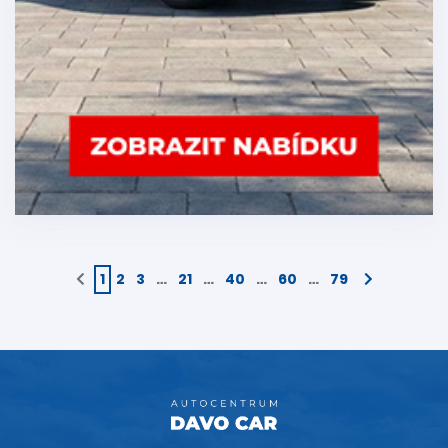
1
2
3
…
21
…
40
…
60
…
79