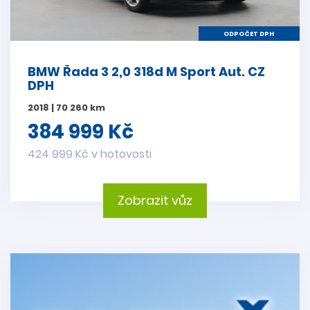
ODPOČET DPH
BMW Řada 3 2,0 318d M Sport Aut. CZ
DPH
2018 | 70 260 km
384 999 Kč
424 999 Kč v hotovosti
Zobrazit vůz