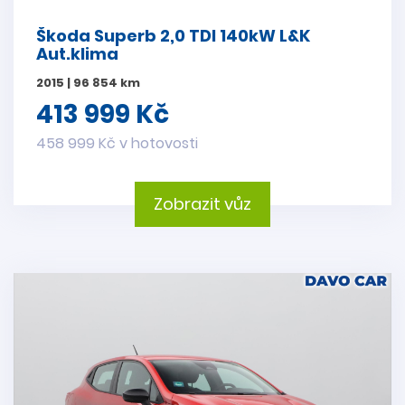
Škoda Superb 2,0 TDI 140kW L&K
Aut.klima
2015 | 96 854 km
413 999 Kč
458 999 Kč v hotovosti
Zobrazit vůz