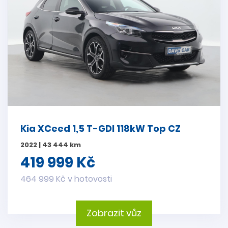
Kia XCeed 1,5 T-GDI 118kW Top CZ
2022 | 43 444 km
419 999 Kč
464 999 Kč v hotovosti
Zobrazit vůz