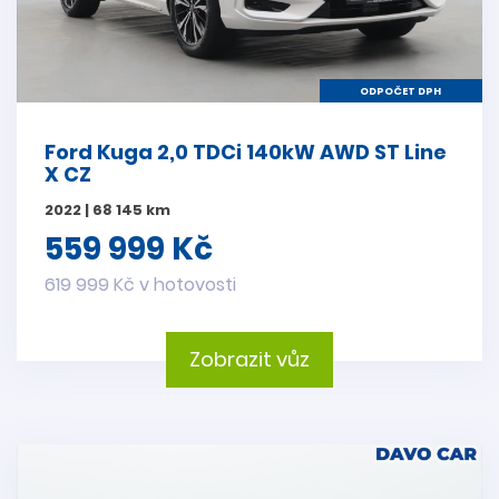
ODPOČET DPH
Ford Kuga 2,0 TDCi 140kW AWD ST Line
X CZ
2022 | 68 145 km
559 999 Kč
619 999 Kč v hotovosti
Zobrazit vůz