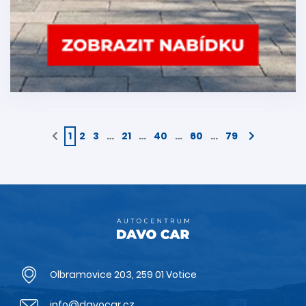
1
2
3
…
21
…
40
…
60
…
79
Olbramovice 203, 259 01 Votice
info@davocar.cz