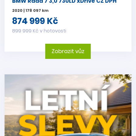
BMW Řada 7 3,0 730LD xDrive CZ DPH
2020 | 178 097 km
874 999 Kč
899 999 Kč v hotovosti
Zobrazit vůz