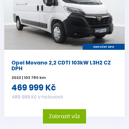
ODPOČET DPH
Opel Movano 2,2 CDTI 103kW L3H2 CZ
DPH
2022 | 103 780 km
469 999 Kč
489 999 Kč v hotovosti
Zobrazit vůz