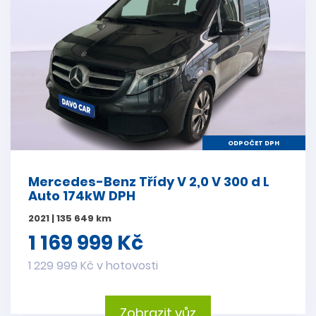
ODPOČET DPH
Mercedes-Benz Třídy V 2,0 V 300 d L
Auto 174kW DPH
2021 | 135 649 km
1 169 999 Kč
1 229 999 Kč v hotovosti
Zobrazit vůz