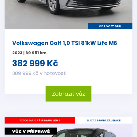
ODPOČET DPH
Volkswagen Golf 1,0 TSI 81kW Life M6
2023 | 69 981 km
382 999 Kč
389 999 Kč v hotovosti
Zobrazit vůz
FOTOGRAFIE
PŘIPRAVUJEME
BUĎTE
PRVNÍ ZÁJEMCE