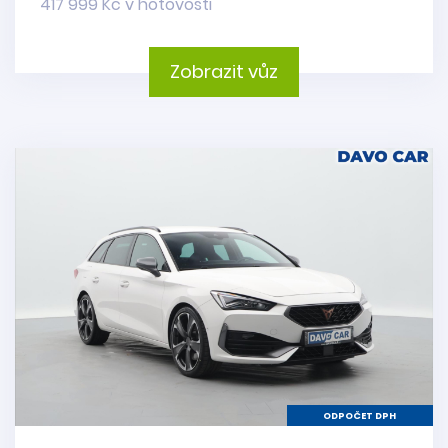
417 999 Kč v hotovosti
Zobrazit vůz
ODPOČET DPH