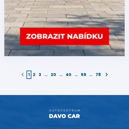
1
2
3
…
20
…
40
…
59
…
78