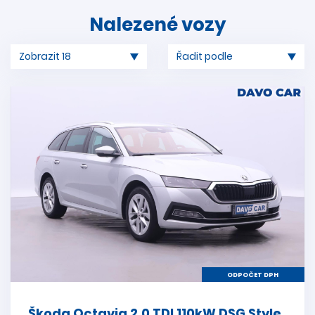
Nalezené vozy
ODPOČET DPH
Škoda Octavia 2,0 TDI 110kW DSG Style