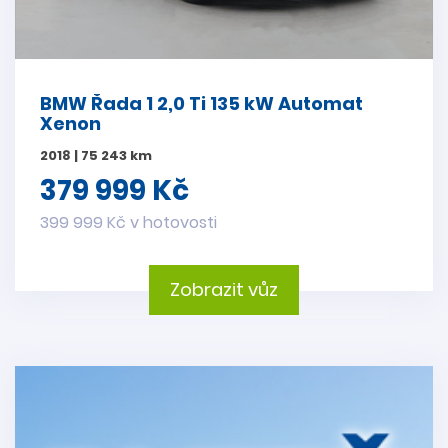
BMW Řada 1 2,0 Ti 135 kW Automat
Xenon
2018 | 75 243 km
379 999 Kč
399 999 Kč v hotovosti
Zobrazit vůz