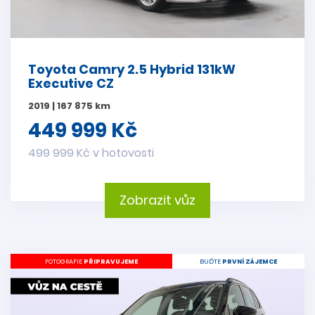
Toyota Camry 2.5 Hybrid 131kW
Executive CZ
2019 | 167 875 km
449 999 Kč
499 999 Kč v hotovosti
Zobrazit vůz
FOTOGRAFIE
PŘIPRAVUJEME
BUĎTE
PRVNÍ ZÁJEMCE