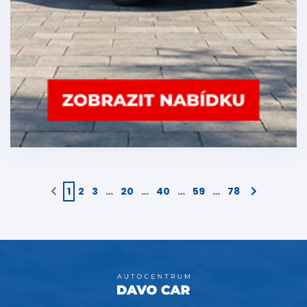
1
2
3
…
20
…
40
…
59
…
78