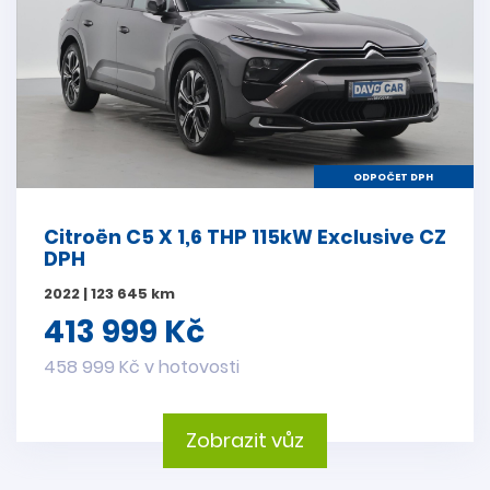
ODPOČET DPH
Citroën C5 X 1,6 THP 115kW Exclusive CZ
DPH
2022 | 123 645 km
413 999 Kč
458 999 Kč v hotovosti
Zobrazit vůz