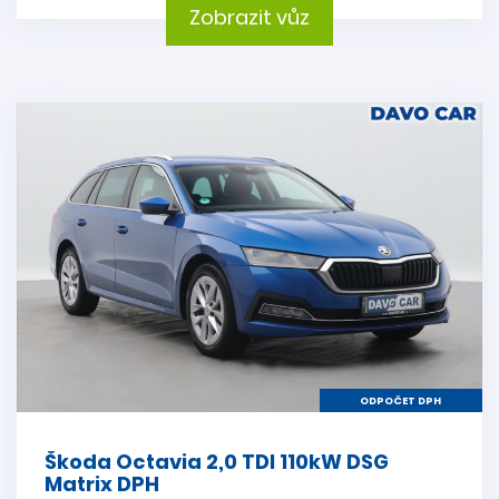
Zobrazit vůz
ODPOČET DPH
Škoda Octavia 2,0 TDI 110kW DSG
Matrix DPH