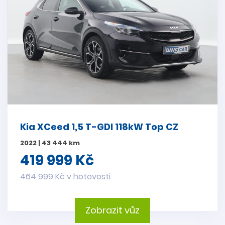
Kia XCeed 1,5 T-GDI 118kW Top CZ
2022 | 43 444 km
419 999 Kč
464 999 Kč v hotovosti
Zobrazit vůz