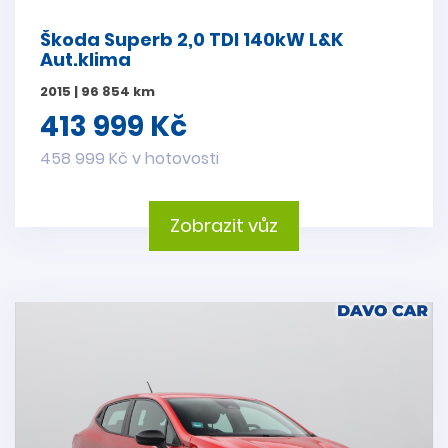
Škoda Superb 2,0 TDI 140kW L&K
Aut.klima
2015 | 96 854 km
413 999 Kč
458 999 Kč v hotovosti
Zobrazit vůz