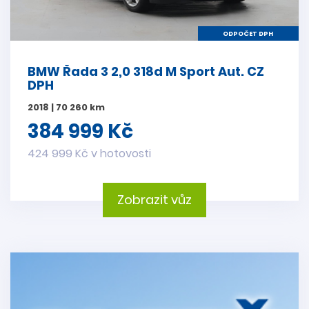
ODPOČET DPH
BMW Řada 3 2,0 318d M Sport Aut. CZ
DPH
2018 | 70 260 km
384 999 Kč
424 999 Kč v hotovosti
Zobrazit vůz