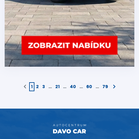
1
2
3
…
21
…
40
…
60
…
79