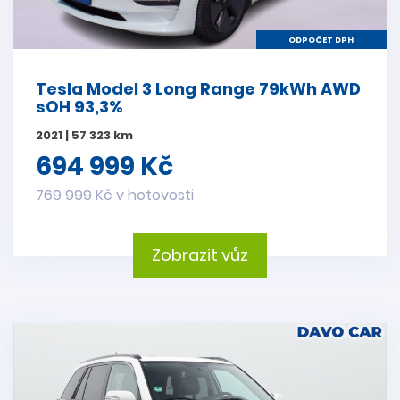
ODPOČET DPH
Tesla Model 3 Long Range 79kWh AWD
sOH 93,3%
2021 | 57 323 km
694 999 Kč
769 999 Kč v hotovosti
Zobrazit vůz