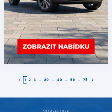
1
2
3
…
20
…
40
…
59
…
78