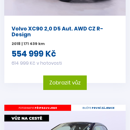
Volvo XC90 2,0 D5 Aut. AWD CZ R-
Design
2018 | 171 439 km
554 999 Kč
614 999 Kč v hotovosti
Zobrazit vůz
FOTOGRAFIE
PŘIPRAVUJEME
BUĎTE
PRVNÍ ZÁJEMCE