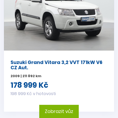
Suzuki Grand Vitara 3,2 VVT 171kW V6
CZ Aut.
2009 | 211 892 km
178 999 Kč
198 999 Kč v hotovosti
Zobrazit vůz