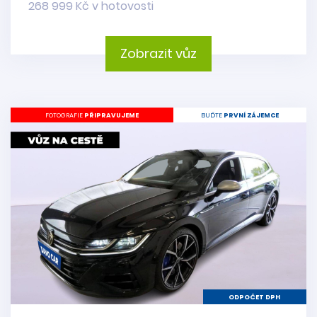
268 999 Kč v hotovosti
Zobrazit vůz
FOTOGRAFIE
PŘIPRAVUJEME
BUĎTE
PRVNÍ ZÁJEMCE
ODPOČET DPH