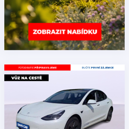
FOTOGRAFIE
PŘIPRAVUJEME
BUĎTE
PRVNÍ ZÁJEMCE