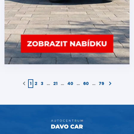
1
2
3
…
21
…
40
…
60
…
79