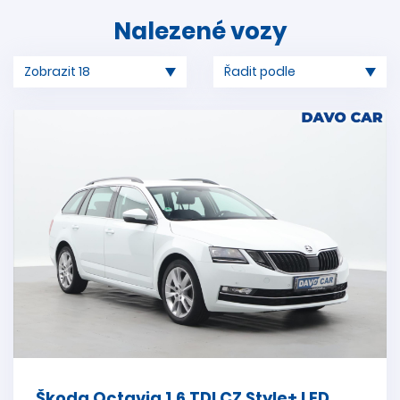
Nalezené vozy
Škoda Octavia 1.6 TDI CZ Style+ LED