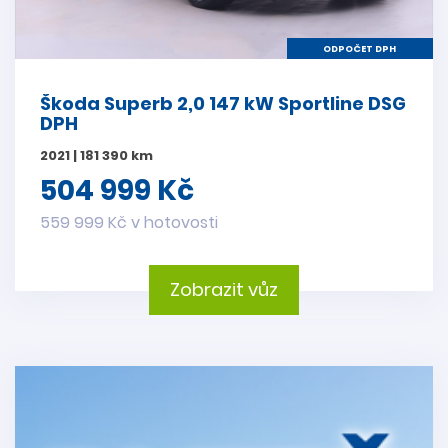
ODPOČET DPH
Škoda Superb 2,0 147 kW Sportline DSG
DPH
2021 | 181 390 km
504 999 Kč
559 999 Kč v hotovosti
Zobrazit vůz