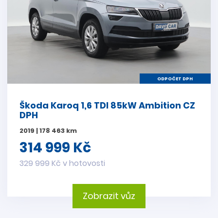
ODPOČET DPH
Škoda Karoq 1,6 TDI 85kW Ambition CZ
DPH
2019 | 178 463 km
314 999 Kč
329 999 Kč v hotovosti
Zobrazit vůz