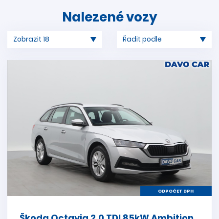
Nalezené vozy
ODPOČET DPH
Škoda Octavia 2,0 TDI 85kW Ambition