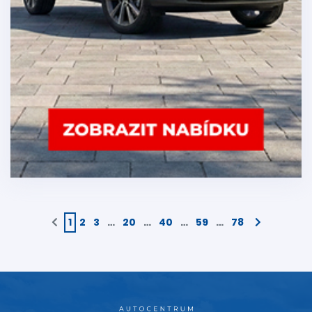
1
2
3
…
20
…
40
…
59
…
78