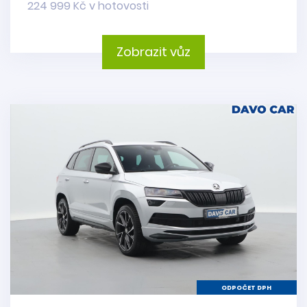
224 999 Kč v hotovosti
Zobrazit vůz
ODPOČET DPH