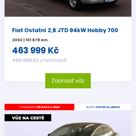
Fiat Ostatní 2,8 JTD 94kW Hobby 700
2002 | 101 678 km
463 999 Kč
499 999 Kč v hotovosti
Zobrazit vůz
FOTOGRAFIE
PŘIPRAVUJEME
BUĎTE
PRVNÍ ZÁJEMCE