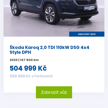
ODPOČET DPH
Škoda Karoq 2,0 TDI 110kW DSG 4x4
Style DPH
2023 | 147 600 km
504 999 Kč
559 999 Kč v hotovosti
Zobrazit vůz