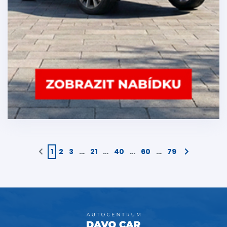
1
2
3
…
21
…
40
…
60
…
79