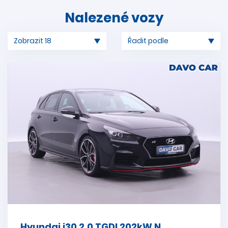
Nalezené vozy
Hyundai i30 2,0 TGDI 202kW N