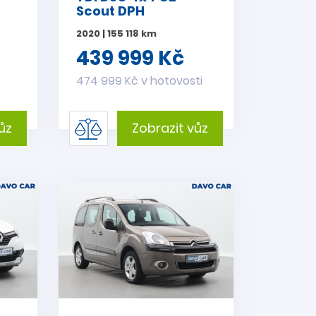
Scout DPH
2020 | 155 118 km
439 999 Kč
i
474 999 Kč v hotovosti
ůz
Zobrazit vůz