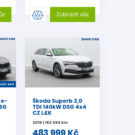
ůz
Zobrazit vůz
ČET DPH
 e-
Škoda Superb 2,0
DSG
TDI 140kW DSG 4x4
CZ L&K
2019 | 152 093 km
483 999 Kč