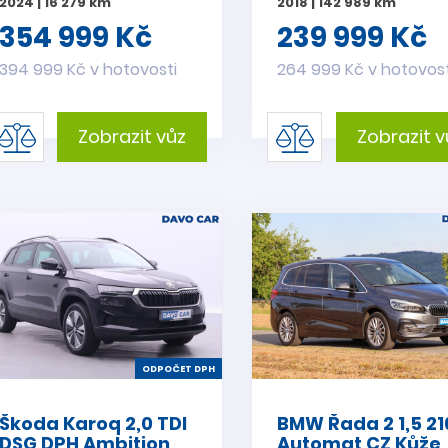
2024 | 16 279 km
2018 | 142 989 km
354 999 Kč
239 999 Kč
394 999 Kč v hotovosti
264 999 Kč v hotovost
Zobrazit vůz
Zobrazit v
ODPOČET DPH
Škoda Karoq 2,0 TDI
BMW Řada 2 1,5 2
DSG DPH Ambition
Automat CZ Kůže