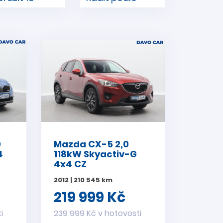
0
Mazda CX-5 2,0
4
118kW Skyactiv-G
4x4 CZ
2012 | 210 545 km
219 999 Kč
i
239 999 Kč v hotovosti