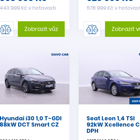
443 999 Kč v hotovosti
578 999 Kč v hotovost
Zobrazit vůz
Zobrazit v
ODPO
Hyundai i30 1,0 T-GDI
Seat Leon 1,4 TSI
88kW DCT Smart CZ
92kW Xcellence C
DPH