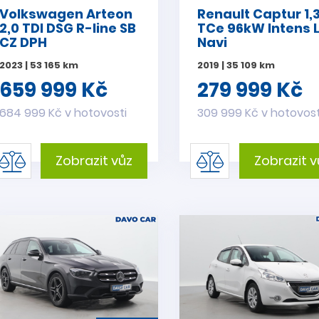
Volkswagen Arteon
Renault Captur 1,
2,0 TDI DSG R-line SB
TCe 96kW Intens 
CZ DPH
Navi
2023 | 53 165 km
2019 | 35 109 km
659 999 Kč
279 999 Kč
684 999 Kč v hotovosti
309 999 Kč v hotovost
Zobrazit vůz
Zobrazit v