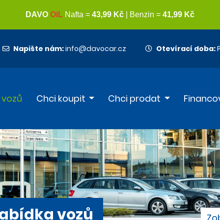
Napište nám:
info@davocar.cz
Otevírací doba:
P
 vozů
Chci koupit
Chci prodat
Financo
abídka vozů