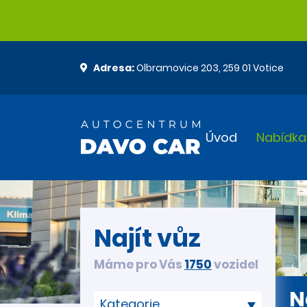
Adresa:
Olbramovice 203, 259 01 Votice
Úvod
Nabídka
Najít vůz
Máme pro Vás
1750
vozidel
N