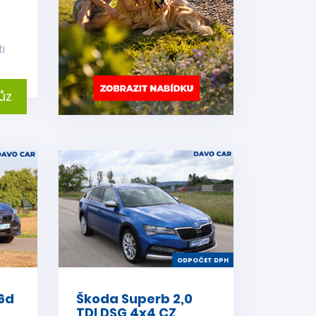
i
ůz
ODPOČET DPH
16d
Škoda Superb 2,0
TDI DSG 4x4 CZ