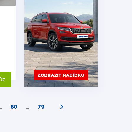
e
ůz
…
60
…
79