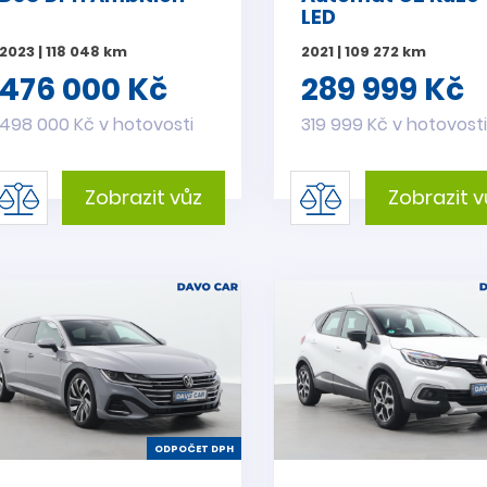
LED
2023 | 118 048 km
2021 | 109 272 km
476 000 Kč
289 999 Kč
498 000 Kč v hotovosti
319 999 Kč v hotovost
Zobrazit vůz
Zobrazit v
ODPOČET DPH