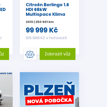
3
Citroën Berlingo 1.6
LED
HDI 68kW
Multispace Klima
2013 | 250 901 km
99 999 Kč
i
109 999 Kč v hotovosti
ůz
Zobrazit vůz