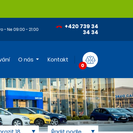
+420 739 34
o - Ne 09:00 - 21:00
34 34
vání
O nás
Kontakt
0