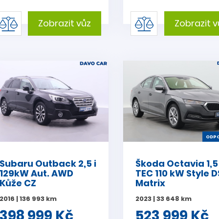
Zobrazit vůz
Zobrazit v
ODPO
Subaru Outback 2,5 i
Škoda Octavia 1,5
129kW Aut. AWD
TEC 110 kW Style 
Kůže CZ
Matrix
2016 | 136 993 km
2023 | 33 648 km
398 999 Kč
523 999 Kč