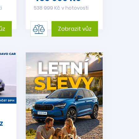
i
538 999 Kč v hotovosti
ůz
Zobrazit vůz
ČET DPH
Z