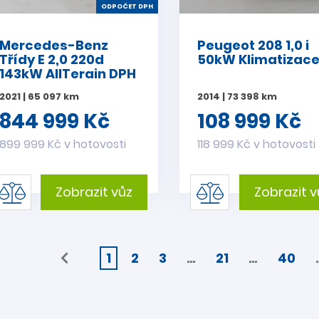
ODPOČET DPH
Mercedes-Benz
Peugeot 208 1,0 i
Třídy E 2,0 220d
50kW Klimatizac
143kW AllTerain DPH
2021 | 65 097 km
2014 | 73 398 km
844 999 Kč
108 999 Kč
899 999 Kč v hotovosti
118 999 Kč v hotovosti
Zobrazit vůz
Zobrazit v
1
2
3
…
21
…
40