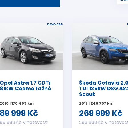
Opel Astra 1.7 CDTi
Škoda Octavia 2,
81kW Cosmo tažné
TDI 135kW DSG 4x
Scout
2010 | 176 499 km
2017 | 240 707 km
89 999 Kč
269 999 Kč
99 999 Kč v hotovosti
299 999 Kč v hotovost