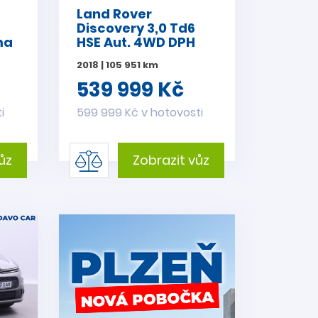
Land Rover
Discovery 3,0 Td6
ma
HSE Aut. 4WD DPH
2018 | 105 951 km
539 999 Kč
i
599 999 Kč v hotovosti
ůz
Zobrazit vůz