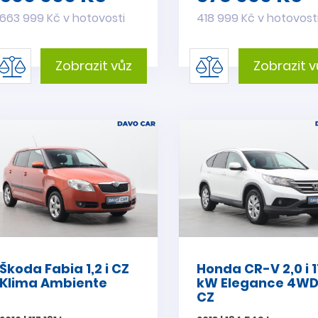
663 999 Kč v hotovosti
418 999 Kč v hotovost
Zobrazit vůz
Zobrazit v
Škoda Fabia 1,2 i CZ
Honda CR-V 2,0 i 1
Klima Ambiente
kW Elegance 4W
CZ