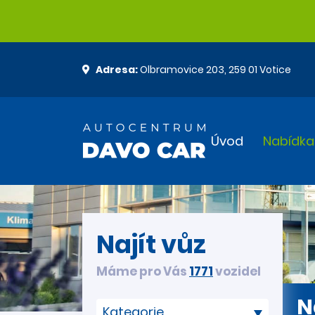
Adresa:
Olbramovice 203, 259 01 Votice
Úvod
Nabídka
Najít vůz
Máme pro Vás
1771
vozidel
N