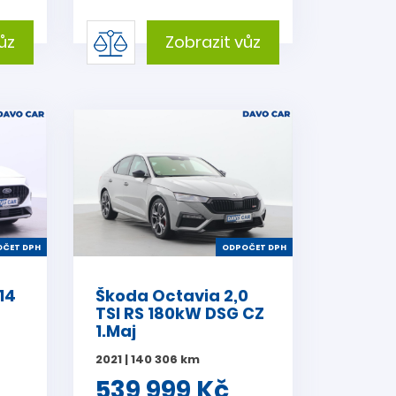
ůz
Zobrazit vůz
ČET DPH
ODPOČET DPH
114
Škoda Octavia 2,0
TSI RS 180kW DSG CZ
1.Maj
2021 | 140 306 km
539 999 Kč