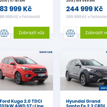
2010 | 117 181 km
2013 | 184 549 km
83 999 Kč
244 999 Kč
88 999 Kč v hotovosti
269 999 Kč v hotovost
Zobrazit vůz
Zobrazit v
ODPO
Ford Kuga 2.0 TDCi
Hyundai Grand
132kW AWD ST-Line
Santa Fe 2,2 CRDI