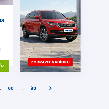
DI
i
ůz
…
60
…
80