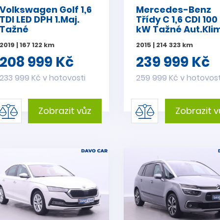
Volkswagen Golf 1,6
Mercedes-Benz
TDI LED DPH 1.Maj.
Třídy C 1,6 CDI 100
Tažné
kW Tažné Aut.Kli
2019 | 167 122 km
2015 | 214 323 km
208 999 Kč
239 999 Kč
233 999 Kč v hotovosti
259 999 Kč v hotovost
Zobrazit vůz
Zobrazit v