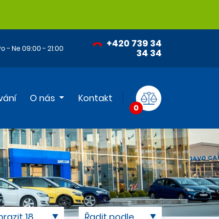
+420 739 34
o - Ne 09:00 - 21:00
34 34
vání
O nás
Kontakt
0