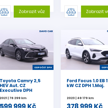
Zobrazit vůz
Zobrazit v
ODPOČET DPH
ODPO
Toyota Camry 2,5
Ford Focus 1.0 EB 
HEV Aut. CZ
kW CZ DPH 1.Maj.
Executive DPH
2021 | 76 299 km
2023 | 49 179 km
599 999 Kč
378 999 Kč