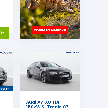
i
ůz
ČET DPH
Audi A7 3,0 TDI
180kW S-Tronic CZ