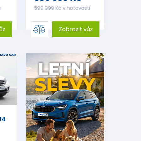
i
599 999 Kč v hotovosti
ůz
Zobrazit vůz
14
D