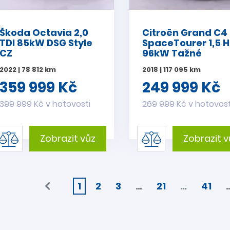
Škoda Octavia 2,0
Citroën Grand C4
TDI 85kW DSG Style
SpaceTourer 1,5 H
CZ
96kW Tažné
2022 | 78 812 km
2018 | 117 095 km
359 999 Kč
249 999 Kč
399 999 Kč v hotovosti
269 999 Kč v hotovost
Zobrazit vůz
Zobrazit v
1
2
3
…
21
…
41