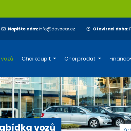
Napište nám:
info@davocar.cz
Otevírací doba:
P
 vozů
Chci koupit
Chci prodat
Financo
abídka vozů