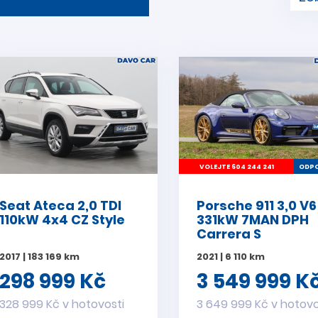
VOLEJTE 604 244 241
ODPO
Seat Ateca 2,0 TDI
Porsche 911 3,0 V6
110kW 4x4 CZ Style
331kW 7MAN DPH
Carrera S
2017 | 183 169 km
2021 | 6 110 km
298 999 Kč
3 549 999 K
328 999 Kč v hotovosti
3 649 999 Kč v hotovo