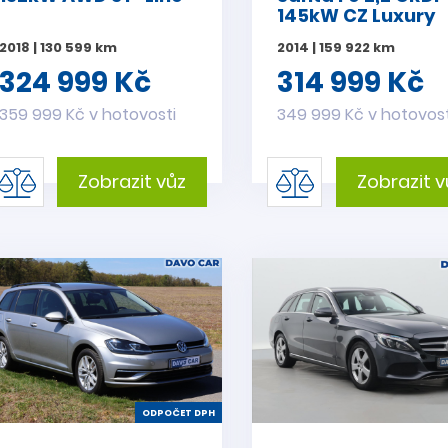
145kW CZ Luxury
DPH
2018 | 130 599 km
2014 | 159 922 km
324 999 Kč
314 999 Kč
359 999 Kč v hotovosti
349 999 Kč v hotovost
Zobrazit vůz
Zobrazit v
ODPOČET DPH