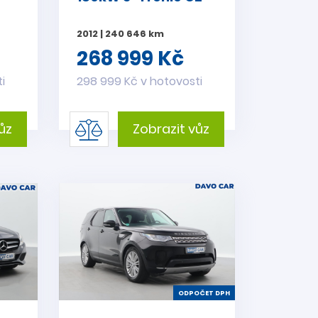
2012 | 240 646 km
268 999 Kč
i
298 999 Kč v hotovosti
ůz
Zobrazit vůz
ODPOČET DPH