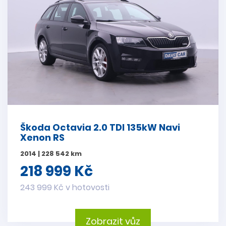
Škoda Octavia 2.0 TDI 135kW Navi
Xenon RS
2014 | 228 542 km
218 999 Kč
243 999 Kč v hotovosti
Zobrazit vůz