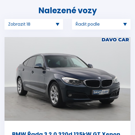
Nalezené vozy
BMW Řada 3 2.0 320d 135kW GT Xenon