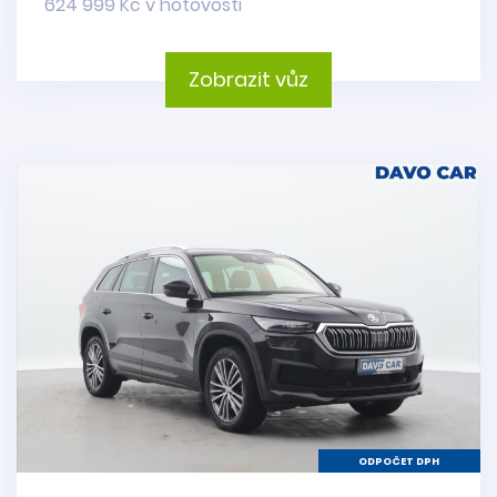
624 999 Kč v hotovosti
Zobrazit vůz
ODPOČET DPH