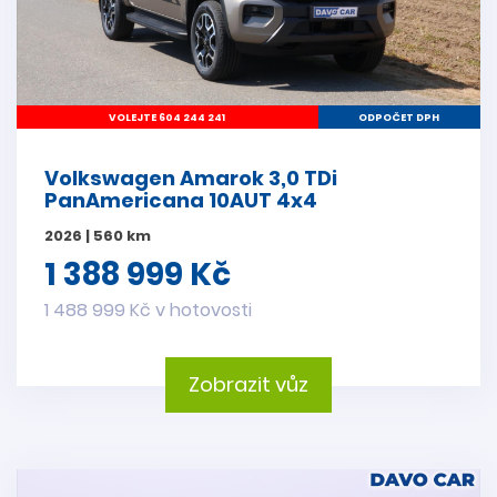
VOLEJTE 604 244 241
ODPOČET DPH
Volkswagen Amarok 3,0 TDi
PanAmericana 10AUT 4x4
2026 | 560 km
1 388 999 Kč
1 488 999 Kč v hotovosti
Zobrazit vůz