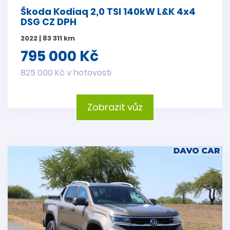
Škoda Kodiaq 2,0 TSI 140kW L&K 4x4
DSG CZ DPH
2022 | 83 311 km
795 000 Kč
825 000 Kč v hotovosti
Zobrazit vůz