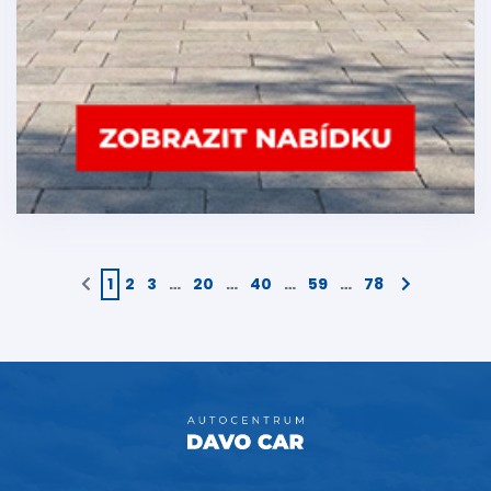
1
2
3
…
20
…
40
…
59
…
78