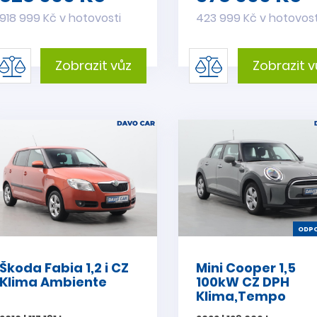
918 999 Kč v hotovosti
423 999 Kč v hotovost
Zobrazit vůz
Zobrazit v
ODPO
Škoda Fabia 1,2 i CZ
Mini Cooper 1,5
Klima Ambiente
100kW CZ DPH
Klima,Tempo