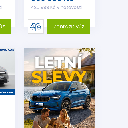
i
428 999 Kč v hotovosti
ůz
Zobrazit vůz
ČET DPH