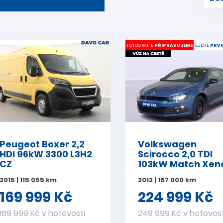
FOTOGRAFIE
PŘIPRAVUJEME
BUĎTE
PRVN
Peugeot Boxer 2,2
Volkswagen
HDI 96kW 3300 L3H2
Scirocco 2,0 TDI
CZ
103kW Match Xen
Navi
2015 | 115 055 km
2012 | 167 000 km
169 999 Kč
224 999 Kč
189 999 Kč v hotovosti
249 999 Kč v hotovost