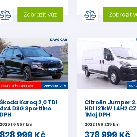
Zobrazit vůz
Zobrazit v
VOLEJTE 604 244 241
ODPOČET DPH
ODPO
Škoda Karoq 2,0 TDI
Citroën Jumper 2
4x4 DSG Sportline
HDI 121kW L4H2 CZ
DPH
1Maj DPH
2025 | 6 557 km
2022 | 88 225 km
828 999 Kč
378 999 Kč