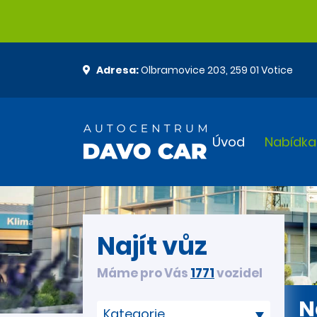
Adresa:
Olbramovice 203, 259 01 Votice
Úvod
Nabídka
Najít vůz
Máme pro Vás
1771
vozidel
N