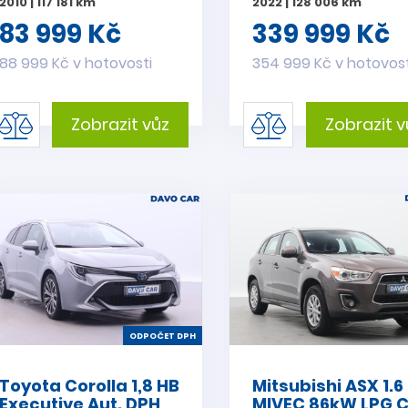
2010 | 117 181 km
2022 | 128 006 km
83 999 Kč
339 999 Kč
88 999 Kč v hotovosti
354 999 Kč v hotovost
Zobrazit vůz
Zobrazit v
ODPOČET DPH
Toyota Corolla 1,8 HB
Mitsubishi ASX 1.6
Executive Aut. DPH
MIVEC 86kW LPG 