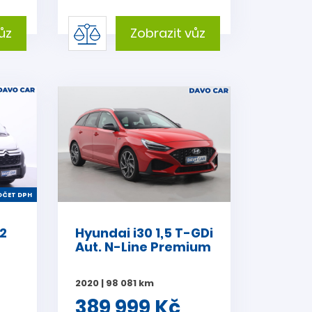
ůz
Zobrazit vůz
ČET DPH
.2
Hyundai i30 1,5 T-GDi
Aut. N-Line Premium
2020 | 98 081 km
389 999 Kč