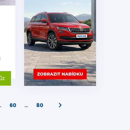
i
ůz
…
60
…
80