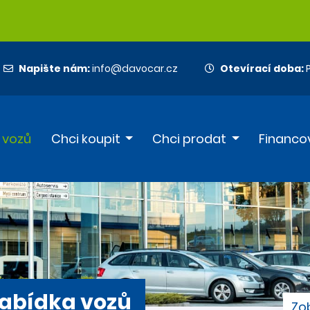
Napište nám:
info@davocar.cz
Otevírací doba:
P
 vozů
Chci koupit
Chci prodat
Financo
abídka vozů