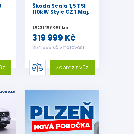
0
Škoda Scala 1,5 TSI
110kW Style CZ 1.Maj.
2023 | 108 053 km
319 999 Kč
354 999 Kč v hotovosti
ůz
Zobrazit vůz