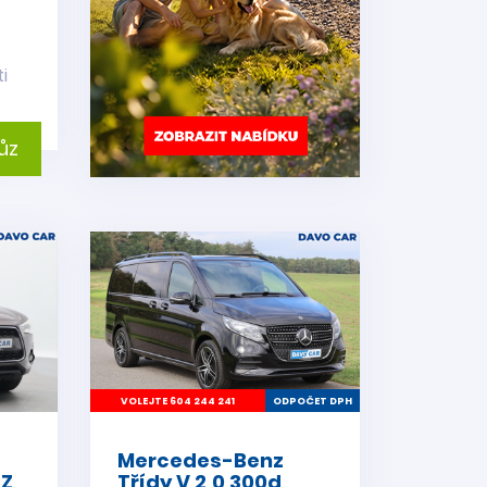
i
ůz
VOLEJTE 604 244 241
ODPOČET DPH
Mercedes-Benz
CZ
Třídy V 2,0 300d