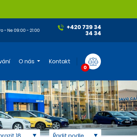
+420 739 34
o - Ne 09:00 - 21:00
34 34
vání
O nás
Kontakt
0