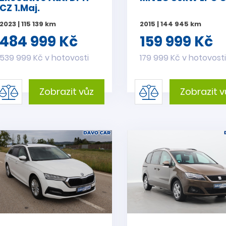
CZ 1.Maj.
2023 | 115 139 km
2015 | 144 945 km
484 999 Kč
159 999 Kč
539 999 Kč v hotovosti
179 999 Kč v hotovost
Zobrazit vůz
Zobrazit v