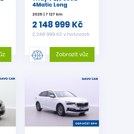
4Matic Long
Exclusive
2025 | 7 127 km
2 148 999 Kč
i
2 248 999 Kč v hotovosti
ůz
Zobrazit vůz
ODPOČET DPH