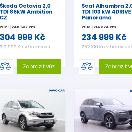
Škoda Octavia 2,0
Seat Alhambra 2,
TDI 85kW Ambition
TDI 103 kW 4DRIVE
CZ
Panorama
2021 | 246 537 km
2013 | 214 324 km
304 999 Kč
234 999 Kč
319 999 Kč v hotovosti
252 100 Kč v hotovosti
Zobrazit vůz
Zobrazit v