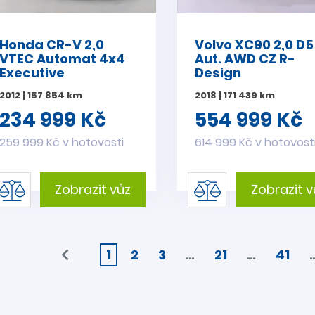
Honda CR-V 2,0
Volvo XC90 2,0 D5
VTEC Automat 4x4
Aut. AWD CZ R-
Executive
Design
2012 | 157 854 km
2018 | 171 439 km
234 999 Kč
554 999 Kč
259 999 Kč v hotovosti
614 999 Kč v hotovost
Zobrazit vůz
Zobrazit v
1
2
3
…
21
…
41