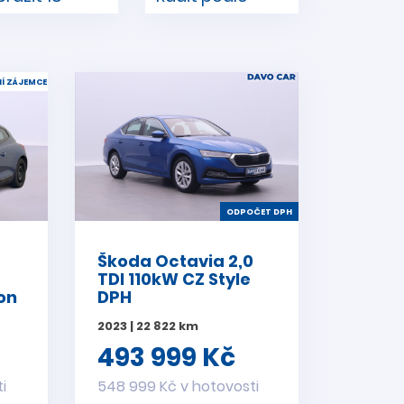
Í ZÁJEMCE
ODPOČET DPH
Škoda Octavia 2,0
TDI 110kW CZ Style
on
DPH
2023 | 22 822 km
493 999 Kč
i
548 999 Kč v hotovosti