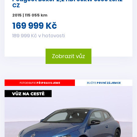
CZ
2015 | 115 055 km
169 999 Kč
189 999 Kč v hotovosti
Zobrazit vůz
FOTOGRAFIE
PŘIPRAVUJEME
BUĎTE
PRVNÍ ZÁJEMCE