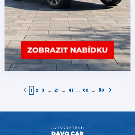
1
2
3
…
21
…
41
…
60
…
80