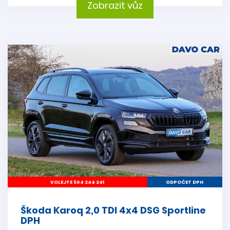
Zobrazit vůz
VOLEJTE 604 244 241
ODPOČET DPH
Škoda Karoq 2,0 TDI 4x4 DSG Sportline
DPH