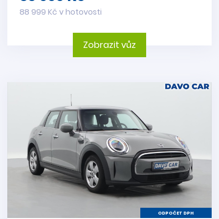
88 999 Kč v hotovosti
Zobrazit vůz
ODPOČET DPH