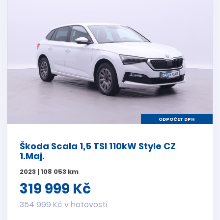
ODPOČET DPH
Škoda Scala 1,5 TSI 110kW Style CZ
1.Maj.
2023 | 108 053 km
319 999 Kč
354 999 Kč v hotovosti