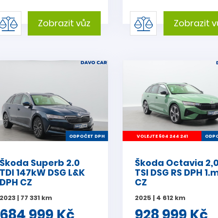
Zobrazit vůz
Zobrazit v
ODPOČET DPH
VOLEJTE 604 244 241
ODPO
Škoda Superb 2.0
Škoda Octavia 2,
TDI 147kW DSG L&K
TSI DSG RS DPH 1.
DPH CZ
CZ
2023 | 77 331 km
2025 | 4 612 km
684 999 Kč
928 999 Kč