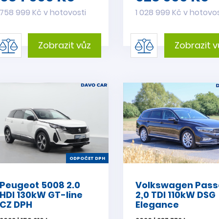
758 999 Kč v hotovosti
1 028 999 Kč v hotovos
Zobrazit vůz
Zobrazit v
ODPOČET DPH
Peugeot 5008 2.0
Volkswagen Pass
HDI 130kW GT-line
2,0 TDI 110kW DSG
CZ DPH
Elegance