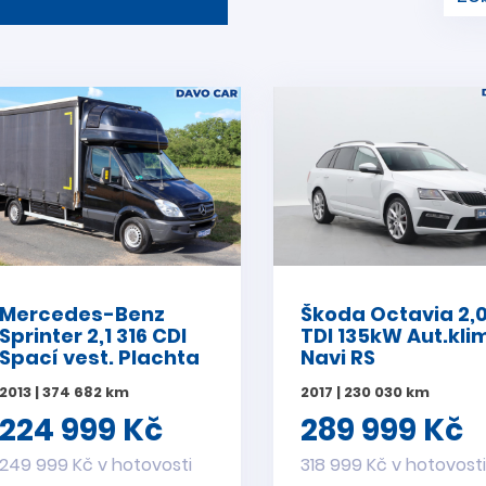
Mercedes-Benz
Škoda Octavia 2,
Sprinter 2,1 316 CDI
TDI 135kW Aut.kli
Spací vest. Plachta
Navi RS
2013 | 374 682 km
2017 | 230 030 km
224 999 Kč
289 999 Kč
249 999 Kč v hotovosti
318 999 Kč v hotovost