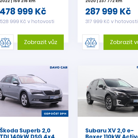
2022 | 159 216 km
2020 | 237 772 km
478 999 Kč
287 999 Kč
528 999 Kč v hotovosti
317 999 Kč v hotovosti
Zobrazit vůz
Zobrazit v
ODPOČET DPH
Škoda Superb 2,0
Subaru XV 2,0 e-
TDI 140kW DSG 4x4
Boxer 110kW Activ