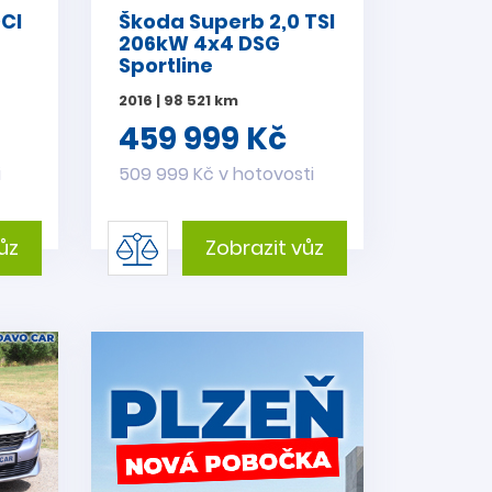
DCI
Škoda Superb 2,0 TSI
206kW 4x4 DSG
Sportline
2016 | 98 521 km
459 999 Kč
i
509 999 Kč v hotovosti
ůz
Zobrazit vůz