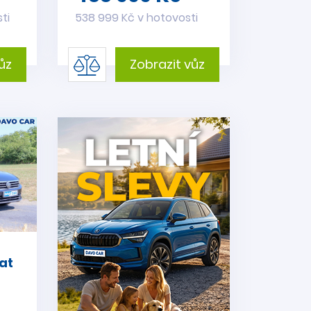
ti
538 999 Kč v hotovosti
ůz
Zobrazit vůz
at