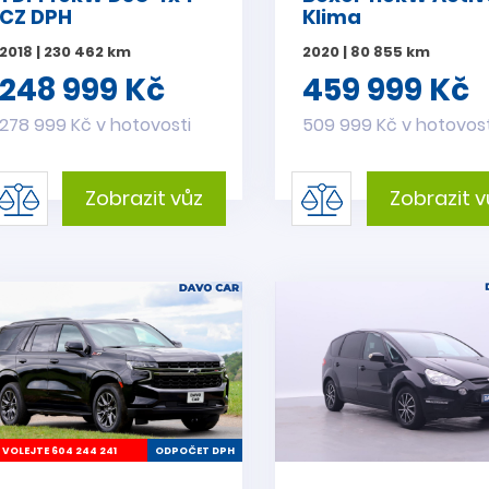
CZ DPH
Klima
2018 | 230 462 km
2020 | 80 855 km
248 999 Kč
459 999 Kč
278 999 Kč v hotovosti
509 999 Kč v hotovost
Zobrazit vůz
Zobrazit v
VOLEJTE 604 244 241
ODPOČET DPH