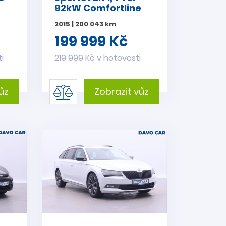
92kW Comfortline
DSG
2015 | 200 043 km
199 999 Kč
i
219 999 Kč v hotovosti
ůz
Zobrazit vůz