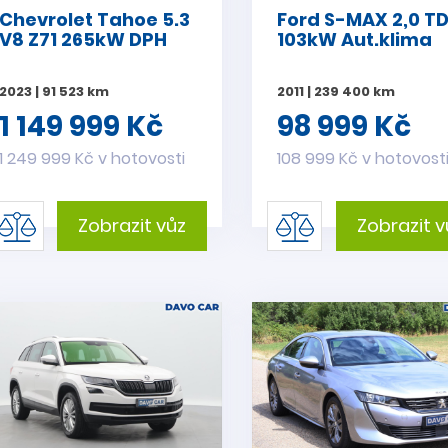
Chevrolet Tahoe 5.3
Ford S-MAX 2,0 T
V8 Z71 265kW DPH
103kW Aut.klima
2023 | 91 523 km
2011 | 239 400 km
1 149 999 Kč
98 999 Kč
1 249 999 Kč v hotovosti
108 999 Kč v hotovost
Zobrazit vůz
Zobrazit v