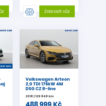
ůz
Zobrazit vůz
ČET DPH
0
Volkswagen Arteon
maj
2,0 TDI 176kW 4M
DSG CZ R-line
2018 | 129 848 km
488 999 Kč