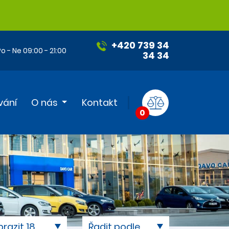
+420 739 34
o - Ne 09:00 - 21:00
34 34
vání
O nás
Kontakt
0