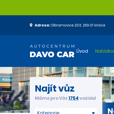
Adresa:
Olbramovice 203, 259 01 Votice
Úvod
Nabídka
Najít vůz
Máme pro Vás
1754
vozidel
N