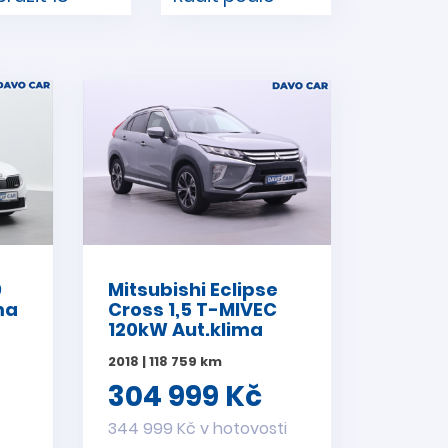
0
Mitsubishi Eclipse
ma
Cross 1,5 T-MIVEC
120kW Aut.klima
2018 | 118 759 km
304 999 Kč
i
344 999 Kč v hotovosti