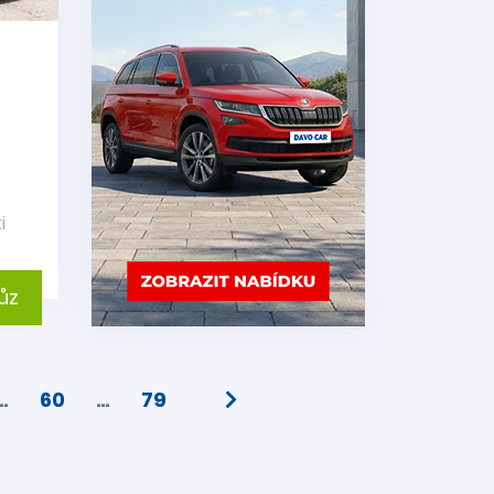
i
ůz
…
60
…
79