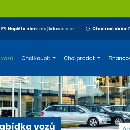
Napište nám:
info@davocar.cz
Otevírací doba:
P
 vozů
Chci koupit
Chci prodat
Financo
abídka vozů