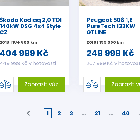
Škoda Kodiaq 2,0 TDI
Peugeot 508 1,6
140kW DSG 4x4 Style
PureTech 133KW
CZ
GTLINE
2018 | 184 860 km
2019 | 155 000 km
404 999 Kč
249 999 Kč
449 999 Kč v hotovosti
267 999 Kč v hotovost
Zobrazit vůz
Zobrazit v
1
2
3
…
21
…
40