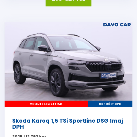
VOLEJTE 604 244 241
ODPOČET DPH
Škoda Karoq 1,5 TSi Sportline DSG 1maj
DPH
2025 | 12 793 km