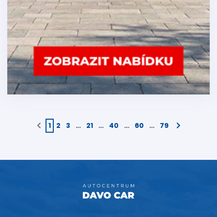
1
2
3
…
21
…
40
…
60
…
79