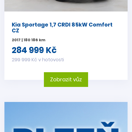
Kia Sportage 1,7 CRDI 85kW Comfort
CZ
2017 | 180 186 km
284 999 Kč
299 999 Kč v hotovosti
Zobrazit vůz