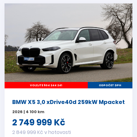
VOLEJTE 604 244 241
ODPOČET DPH
BMW X5 3,0 xDrive40d 259kW Mpacket
2026 | 4 100 km
2 749 999 Kč
2 849 999 Kč v hotovosti