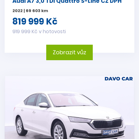
Audi A7 3,0 TDI Quattro S-Line CZ DPH
2022 | 69 603 km
819 999 Kč
919 999 Kč v hotovosti
Zobrazit vůz