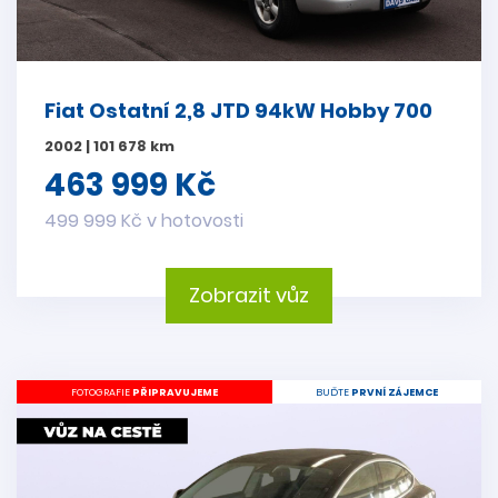
Fiat Ostatní 2,8 JTD 94kW Hobby 700
2002 | 101 678 km
463 999 Kč
499 999 Kč v hotovosti
Zobrazit vůz
FOTOGRAFIE
PŘIPRAVUJEME
BUĎTE
PRVNÍ ZÁJEMCE