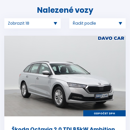
Nalezené vozy
ODPOČET DPH
Škoda Octavia 2,0 TDI 85kW Ambition