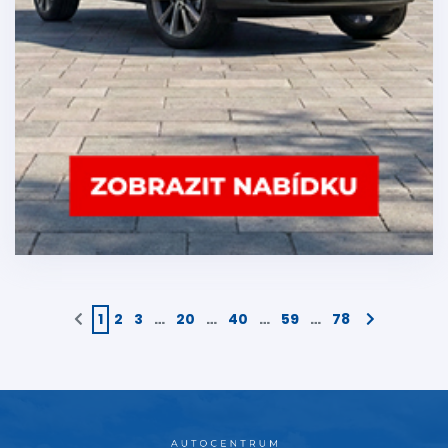
1
2
3
…
20
…
40
…
59
…
78