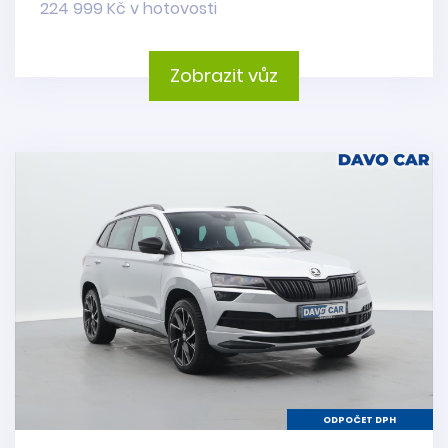
224 999 Kč v hotovosti
Zobrazit vůz
ODPOČET DPH