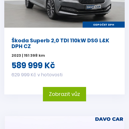
ODPOČET DPH
Škoda Superb 2,0 TDI 110kW DSG L&K
DPH CZ
2023 | 151 398 km
589 999 Kč
629 999 Kč v hotovosti
Zobrazit vůz