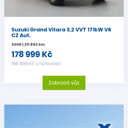
Suzuki Grand Vitara 3,2 VVT 171kW V6
CZ Aut.
2009 | 211 892 km
178 999 Kč
198 999 Kč v hotovosti
Zobrazit vůz