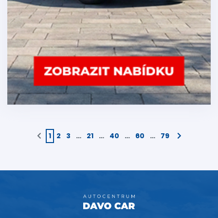
1
2
3
…
21
…
40
…
60
…
79