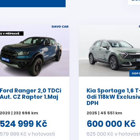
ODPO
Ford Ranger 2,0 TDCi
Kia Sportage 1,6 T
Aut. CZ Raptor 1.Maj
Gdi 118kW Exclusi
DPH
2020 | 232 696 km
2025 | 45 551 km
524 999 Kč
600 000 Kč
579 999 Kč v hotovosti
625 000 Kč v hotovost