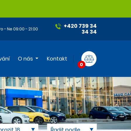
+420 739 34
o - Ne 09:00 - 21:00
34 34
vání
O nás
Kontakt
0