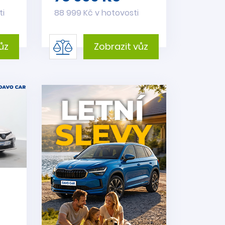
ti
88 999 Kč v hotovosti
ůz
Zobrazit vůz