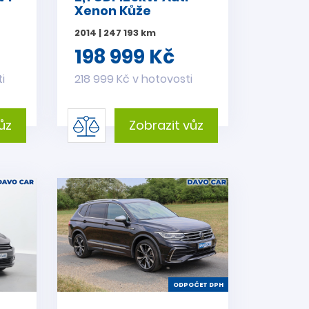
Xenon Kůže
2014 | 247 193 km
198 999 Kč
i
218 999 Kč v hotovosti
ůz
Zobrazit vůz
ODPOČET DPH