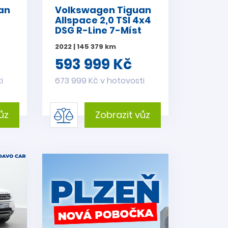
an
Volkswagen Tiguan
Allspace 2,0 TSI 4x4
DSG R-Line 7-Míst
2022 | 145 379 km
593 999 Kč
i
673 999 Kč v hotovosti
ůz
Zobrazit vůz