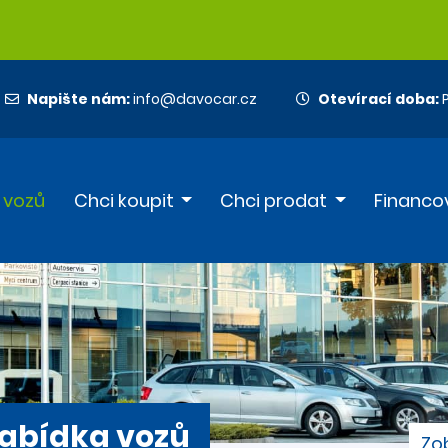
Napište nám:
info@davocar.cz
Otevírací doba:
P
 vozů
Chci koupit
Chci prodat
Financo
abídka vozů