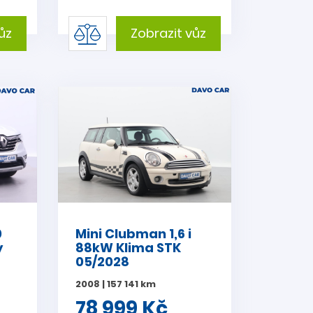
ůz
Zobrazit vůz
0
Mini Clubman 1,6 i
y
88kW Klima STK
05/2028
2008 | 157 141 km
78 999 Kč