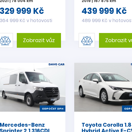
2021 | 78 004 km
2019 | 167 875 km
329 999 Kč
439 999 Kč
364 999 Kč v hotovosti
489 999 Kč v hotovos
Zobrazit vůz
Zobrazit v
ODPOČET DPH
ODPO
Mercedes-Benz
Toyota Corolla 1.8
Sprinter 2,1 316CDI
Hybrid Active E-