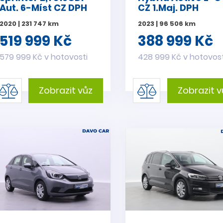
Aut. 6-Míst CZ DPH
CZ 1.Maj. DPH
2020 | 231 747 km
2023 | 96 506 km
519 999 Kč
388 999 Kč
579 999 Kč v hotovosti
428 999 Kč v hotovost
Zobrazit vůz
Zobrazit v