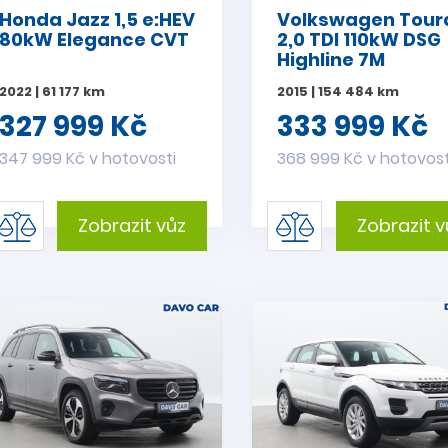
Honda Jazz 1,5 e:HEV
Volkswagen Tour
80kW Elegance CVT
2,0 TDI 110kW DSG
Highline 7M
2022 | 61 177 km
2015 | 154 484 km
327 999 Kč
333 999 Kč
347 999 Kč v hotovosti
368 999 Kč v hotovost
Zobrazit vůz
Zobrazit v