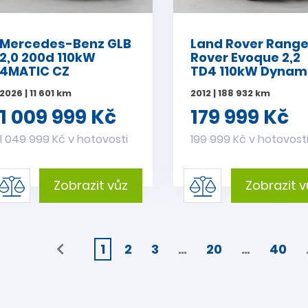
Mercedes-Benz GLB
Land Rover Rang
2,0 200d 110kW
Rover Evoque 2,2
4MATIC CZ
TD4 110kW Dynam
CZ
2026 | 11 601 km
2012 | 188 932 km
1 009 999 Kč
179 999 Kč
1 049 999 Kč v hotovosti
199 999 Kč v hotovost
Zobrazit vůz
Zobrazit v
1
2
3
…
20
…
40