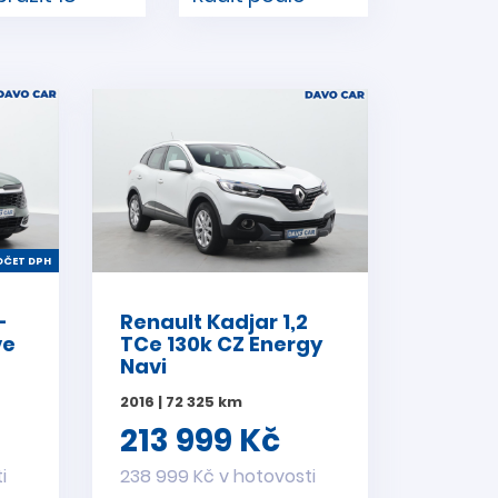
ČET DPH
-
Renault Kadjar 1,2
ve
TCe 130k CZ Energy
Navi
2016 | 72 325 km
213 999 Kč
i
238 999 Kč v hotovosti