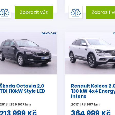
Zobrazit vůz
Zobrazit v
Škoda Octavia 2,0
Renault Koleos 2,
TDI 110kW Style LED
130 kW 4x4 Energ
Intens
2018 | 259 907 km
2017 | 78 907 km
213 999 Kč
364 999 Kč