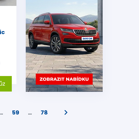
e
ic
i
ůz
…
59
…
78