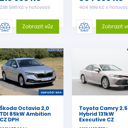
238 999 Kč v hotovosti
404 999 Kč v hotovos
Zobrazit vůz
Zobrazit v
ODPOČET DPH
Škoda Octavia 2,0
Toyota Camry 2.5
TDI 85kW Ambition
Hybrid 131kW
CZ DPH
Executive CZ