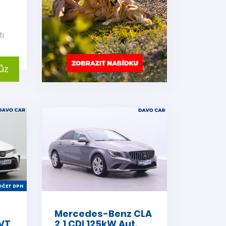
ti
ůz
ČET DPH
Mercedes-Benz CLA
CVT
2,1 CDI 125kW Aut.