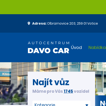
Adresa:
Olbramovice 203, 259 01 Votice
Úvod
Nabídka
Najít vůz
Máme pro Vás
1745
vozidel
N