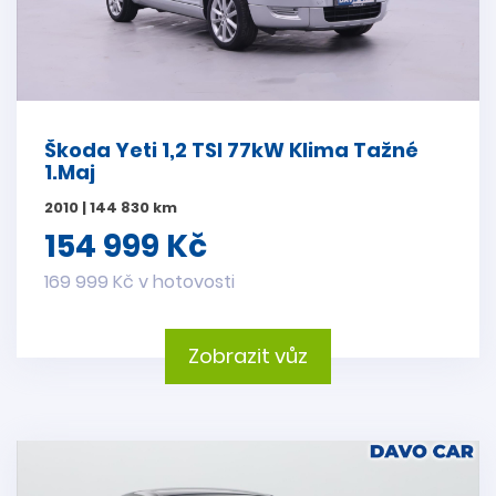
Škoda Yeti 1,2 TSI 77kW Klima Tažné
1.Maj
2010 | 144 830 km
154 999 Kč
169 999 Kč v hotovosti
Zobrazit vůz