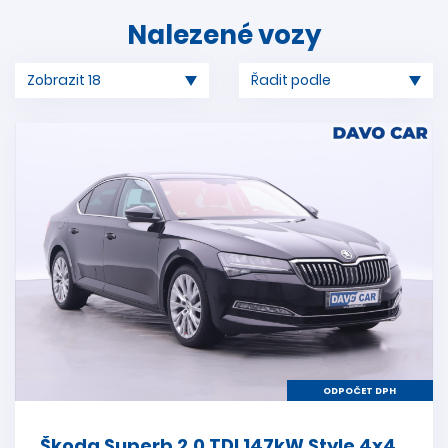
Nalezené vozy
ODPOČET DPH
Škoda Superb 2,0 TDI 147kW Style 4x4