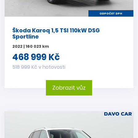
ODPOČET DPH
Škoda Karoq 1,5 TSI 110kW DSG
Sportline
2022 | 160 023 km
468 999 Kč
518 999 Kč v hotovosti
Zobrazit vůz