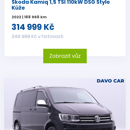
Škoda Kamiq 1,5 TSI 110kW DSG Style
Kůže
2022 | 188 968 km
314 999 Kč
349 999 Kč v hotovosti
Zobrazit vůz