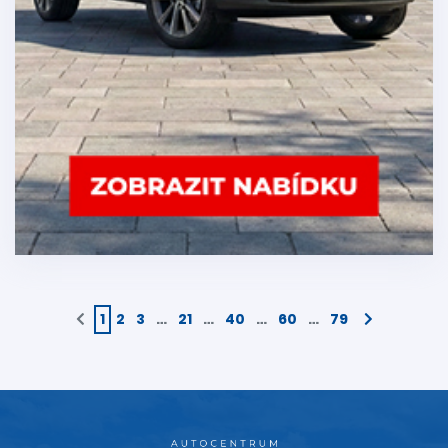
1
2
3
…
21
…
40
…
60
…
79