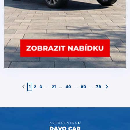
1
2
3
…
21
…
40
…
60
…
79