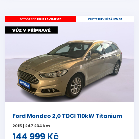
FOTOGRAFIE
PŘIPRAVUJEME
BUĎTE
PRVNÍ ZÁJEMCE
Ford Mondeo 2,0 TDCI 110kW Titanium
2015 | 247 234 km
144 999 Kč