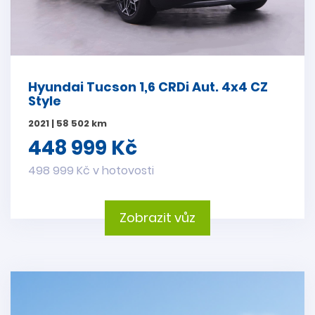
Hyundai Tucson 1,6 CRDi Aut. 4x4 CZ
Style
2021 | 58 502 km
448 999 Kč
498 999 Kč v hotovosti
Zobrazit vůz