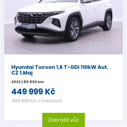
Hyundai Tucson 1,6 T-GDi 110kW Aut.
CZ 1.Maj
2022 | 89 830 km
449 999 Kč
499 999 Kč v hotovosti
Zobrazit vůz