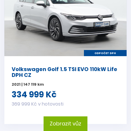
ODPOČET DPH
Volkswagen Golf 1.5 TSI EVO 110kW Life
DPH CZ
2021 | 147 119 km
334 999 Kč
369 999 Kč v hotovosti
Zobrazit vůz