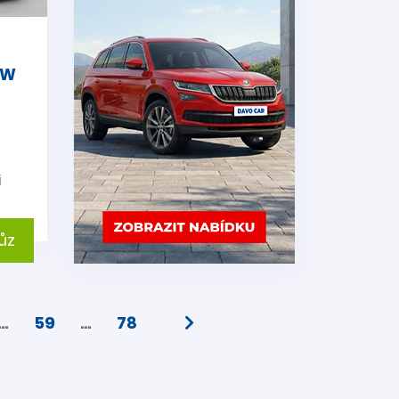
kW
i
ůz
…
59
…
78