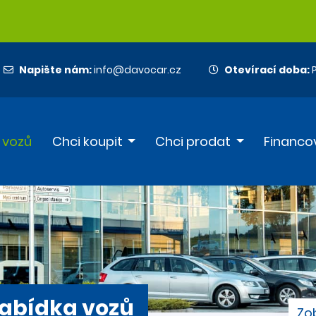
Napište nám:
info@davocar.cz
Otevírací doba:
P
 vozů
Chci koupit
Chci prodat
Financo
abídka vozů