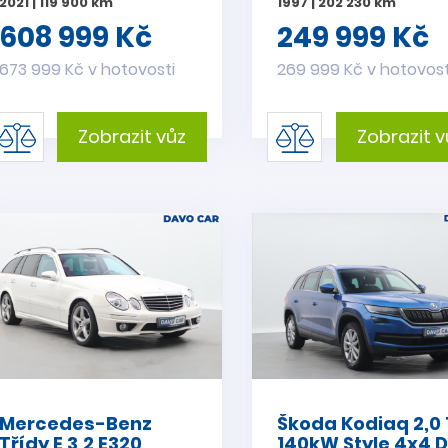
2021 | 119 900 km
1997 | 202 230 km
608 999 Kč
249 999 Kč
673 999 Kč v hotovosti
269 999 Kč v hotovost
Zobrazit vůz
Zobrazit v
Mercedes-Benz
Škoda Kodiaq 2,0 
Třídy E 3,2 E320
140kW Style 4x4 