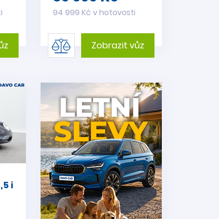
i
94 999 Kč v hotovosti
ůz
Zobrazit vůz
5 i