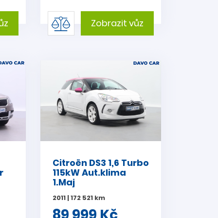
ůz
Zobrazit vůz
Citroën DS3 1,6 Turbo
r
115kW Aut.klima
1.Maj
2011 | 172 521 km
89 999 Kč