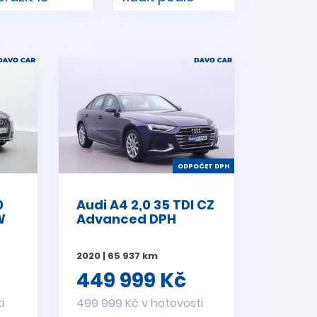
ODPOČET DPH
0
Audi A4 2,0 35 TDI CZ
W
Advanced DPH
2020 | 65 937 km
449 999 Kč
i
499 999 Kč v hotovosti