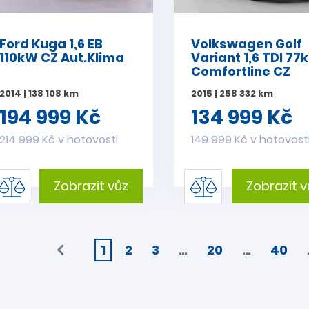
Ford Kuga 1,6 EB
Volkswagen Golf
110kW CZ Aut.Klima
Variant 1,6 TDI 77
Comfortline CZ
2014 | 138 108 km
2015 | 258 332 km
194 999 Kč
134 999 Kč
214 999 Kč v hotovosti
149 999 Kč v hotovost
Zobrazit vůz
Zobrazit v
1
2
3
…
20
…
40