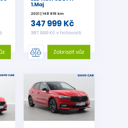
1.Maj
2021 | 148 615 km
347 999 Kč
i
387 999 Kč v hotovosti
ůz
Zobrazit vůz