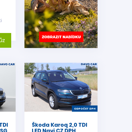
i
ůz
ODPOČET DPH
TDI
Škoda Karoq 2,0 TDI
DSG
LED Navi CZ DPH