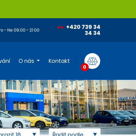
+420 739 34
o - Ne 09:00 - 21:00
34 34
vání
O nás
Kontakt
0