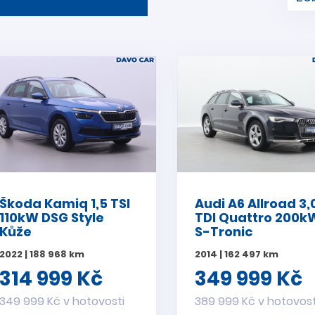
Škoda Kamiq 1,5 TSI
Audi A6 Allroad 3,
110kW DSG Style
TDI Quattro 200k
Kůže
S-Tronic
2022 | 188 968 km
2014 | 162 497 km
314 999 Kč
349 999 Kč
349 999 Kč v hotovosti
389 999 Kč v hotovost