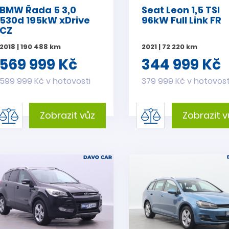
BMW Řada 5 3,0
Seat Leon 1,5 TSI
530d 195kW xDrive
96kW Full Link FR
CZ
2018 | 190 488 km
2021 | 72 220 km
569 999 Kč
344 999 Kč
599 999 Kč v hotovosti
379 999 Kč v hotovost
Zobrazit vůz
Zobrazit v