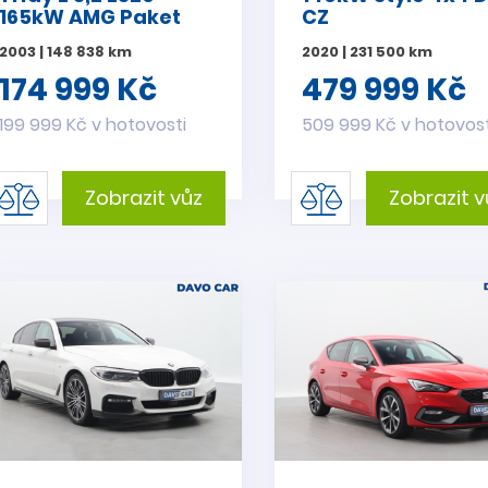
165kW AMG Paket
CZ
2003 | 148 838 km
2020 | 231 500 km
174 999 Kč
479 999 Kč
199 999 Kč v hotovosti
509 999 Kč v hotovost
Zobrazit vůz
Zobrazit v