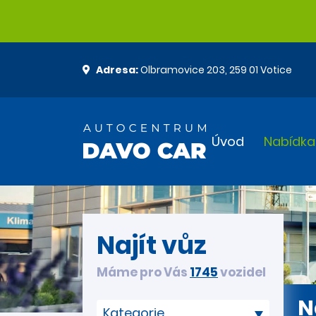
Adresa:
Olbramovice 203, 259 01 Votice
Úvod
Nabídka
Najít vůz
Máme pro Vás
1745
vozidel
N