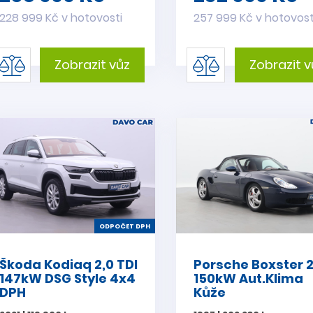
228 999 Kč v hotovosti
257 999 Kč v hotovost
Zobrazit vůz
Zobrazit v
ODPOČET DPH
Škoda Kodiaq 2,0 TDI
Porsche Boxster 2,
147kW DSG Style 4x4
150kW Aut.Klima
DPH
Kůže