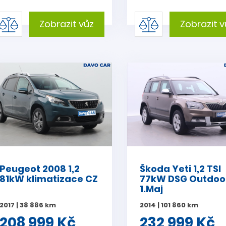
Zobrazit vůz
Zobrazit v
Peugeot 2008 1,2
Škoda Yeti 1,2 TSI
81kW klimatizace CZ
77kW DSG Outdoo
1.Maj
2017 | 38 886 km
2014 | 101 860 km
208 999 Kč
232 999 Kč